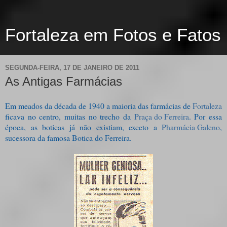
Fortaleza em Fotos e Fatos
SEGUNDA-FEIRA, 17 DE JANEIRO DE 2011
As Antigas Farmácias
Em meados da década de 1940 a maioria das farmácias de
Fortaleza
ficava no centro, muitas no trecho da
Praça do Ferreira
. Por essa
época, as boticas já não existiam, exceto a
Pharmácia Galeno
,
sucessora da famosa Botica do Ferreira.