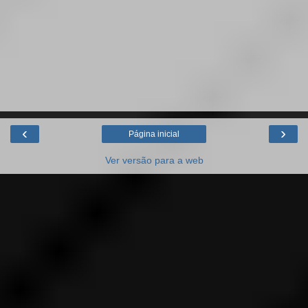
‹
›
Página inicial
Ver versão para a web