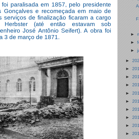
o foi paralisada em 1857, pelo presidente
A
es Gonçalves e recomeçada em maio de
s serviços de finalização ficaram a cargo
F
o Herbster (até então estavam sob
nheiro José Antônio Seifert). A obra foi
►
ia 3 de março de 1871.
►
►
►
20
►
20
►
20
►
20
►
20
►
20
►
20
►
20
►
20
►
20