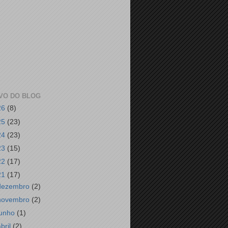
VO DO BLOG
26
(8)
25
(23)
24
(23)
23
(15)
22
(17)
21
(17)
dezembro
(2)
novembro
(2)
junho
(1)
abril
(2)