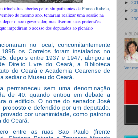
►
20
m trincheiras abertas pelos simpatizantes de
Franco Rabelo
,
►
20
vembro do mesmo ano, tentaram realizar uma sessão na
►
20
e depor o novo governador, mas tiveram suas pretensões
, que impediram o acesso dos deputados ao plenário
A BLO
uncionaram no local, concomitantemente
1895 os Correios foram instalados no
895; depois entre 1937 e 1947, abrigou a
e Direito Livre do Ceará, a Biblioteca
Ver me
tituto do Ceará e Academia Cearense de
 a sediar o Museu do Ceará.
eia permaneceu sem uma denominação
cada de 40, quando entrou em debate a
a o edifício. O nome do senador José
oi proposto e defendido por um deputado.
aprovado por unanimidade, como patrono
a do Ceará.
tero entre as ruas São Paulo (frente