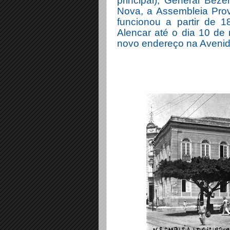
principal), General Beze
Nova, a
Assembleia Provi
funcionou a partir de 
Alencar até o dia 10 d
novo endereço na Aveni