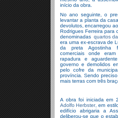
início da obra.
No ano seguinte, o pre
levantar a planta da ca
devolutos, encarregou ao
Rodrigues Ferreira para
denominadas
quartos da
era uma ex-escrava de L
da preta Agostinha f
comerciais onde eram 
rapadura e aguardent
governo e demolidos em
pelo cofre da municipa
província. Sendo precis
mais terras com três braç
A obra foi iniciada em
Adolfo Herbster
, em esti
edifício abrigaria a A
deliberou-se que o esta