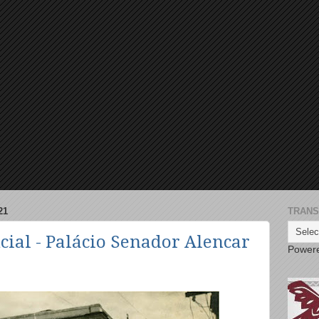
21
TRANS
ial - Palácio Senador Alencar
Power