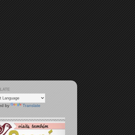
LATE
ed by
Translate