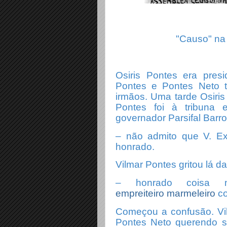
"Causo" na
Osiris Pontes era pres
Pontes e Pontes Neto 
irmãos. Uma tarde Osiri
Pontes foi à tribuna 
governador Parsifal Barr
– não admito que V. Ex
honrado.
Vilmar Pontes gritou lá da
– honrado coisa 
empreiteiro marmeleiro
co
Começou a confusão. Vil
Pontes Neto querendo su