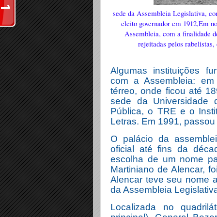
sede da Assembleia Legislativa, co
eleito governador em 1912,
Em no
Assembleia, com a finalidade d
rejeitadas pelos rabelistas
Algumas instituições f
com a Assembleia: em 
térreo, onde ficou até 1
sede da Universidade d
Pública, o TRE e o Ins
Letras. Em 1991, passou
O palácio da assembl
oficial até fins da dé
escolha de um nome par
Martiniano de Alencar, f
Alencar teve seu nome 
da Assembleia Legislativ
Localizada no quadrilá