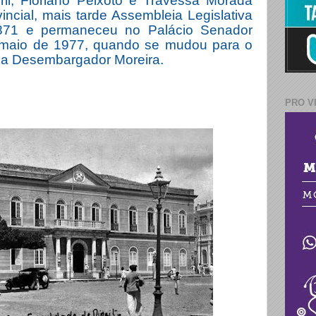
rril, Floriano Peixoto e Travessa Morada
ncial, mais tarde Assembleia Legislativa
1871 e permaneceu no Palácio Senador
e maio de 1977, quando se mudou para o
da Desembargador Moreira.
PRO V