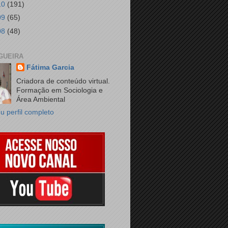
10
(191)
09
(65)
08
(48)
GUEIRA
Fátima Garcia
Criadora de conteúdo virtual.
Formação em Sociologia e
Área Ambiental
u perfil completo