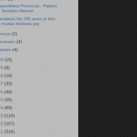
ssembleia Provincial - Palácio
Senador Alencar
ortaleza faz 295 anos (e tem
muitas histórias par...
março
(2)
fevereiro
(4)
janeiro
(4)
20
(15)
19
(8)
18
(16)
17
(33)
16
(46)
15
(55)
14
(89)
13
(110)
12
(157)
11
(216)