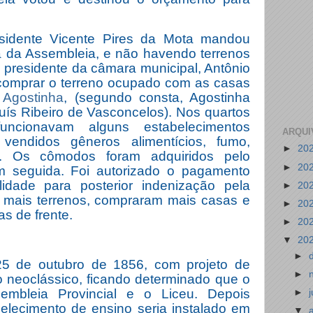
sidente Vicente Pires da Mota mandou
sa da Assembleia, e não havendo terrenos
 presidente da câmara municipal, Antônio
 comprar o terreno ocupado com as casas
 Agostinha
, (segundo consta, Agostinha
uís Ribeiro de Vasconcelos). Nos quartos
uncionavam alguns estabelecimentos
ARQUI
vendidos gêneros alimentícios, fumo,
►
20
e. Os cômodos foram adquiridos pelo
►
20
 seguida. Foi autorizado o pagamento
lidade para posterior indenização pela
►
20
o mais terrenos, compraram mais casas e
►
20
as de frente.
►
20
▼
20
►
 25 de outubro de 1856, com projeto de
►
lo neoclássico, ficando determinado que o
ssembleia Provincial e o Liceu. Depois
►
belecimento de ensino seria instalado em
▼