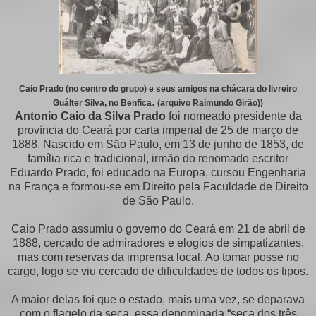
Caio Prado (no centro do grupo) e seus amigos na chácara do livreiro
.
Guálter Silva, no Benfica
(arquivo Raimundo Girão))
Antonio Caio da Silva Prado
foi nomeado presidente da
província do Ceará por carta imperial de 25 de março de
1888. Nascido em São Paulo, em 13 de junho de 1853, de
família rica e tradicional, irmão do renomado escritor
Eduardo Prado, foi educado na Europa, cursou Engenharia
na França e formou-se em Direito pela Faculdade de Direito
de São Paulo.
Caio Prado assumiu o governo do Ceará em 21 de abril de
1888, cercado de admiradores e elogios de simpatizantes,
mas com reservas da imprensa local. Ao tomar posse no
cargo, logo se viu cercado de dificuldades de todos os tipos.
A maior delas foi que o estado, mais uma vez, se deparava
com o flagelo da seca, essa denominada “seca dos três