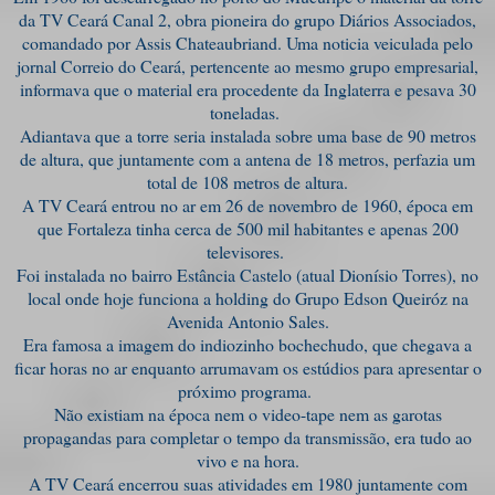
da TV Ceará Canal 2, obra pioneira do grupo Diários Associados,
comandado por Assis Chateaubriand. Uma noticia veiculada pelo
jornal Correio do Ceará, pertencente ao mesmo grupo empresarial,
informava que o material era procedente da Inglaterra e pesava 30
toneladas.
Adiantava que a torre seria instalada sobre uma base de 90 metros
de altura, que juntamente com a antena de 18 metros, perfazia um
total de 108 metros de altura.
A TV Ceará entrou no ar em 26 de novembro de 1960, época em
que Fortaleza tinha cerca de 500 mil habitantes e apenas 200
televisores.
Foi instalada no bairro Estância Castelo (atual Dionísio Torres), no
local onde hoje funciona a holding do Grupo Edson Queiróz na
Avenida Antonio Sales.
Era famosa a imagem do indiozinho bochechudo, que chegava a
ficar horas no ar enquanto arrumavam os estúdios para apresentar o
próximo programa.
Não existiam na época nem o video-tape nem as garotas
propagandas para completar o tempo da transmissão, era tudo ao
vivo e na hora.
A TV Ceará encerrou suas atividades em 1980 juntamente com