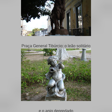
Praça General Tibúrcio: o leão solitário
e o anjo depredado