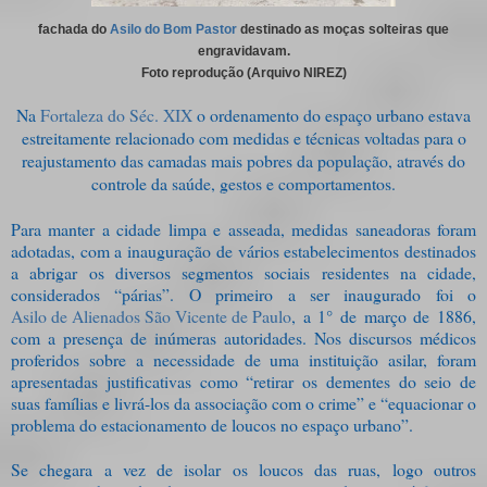
fachada do
Asilo do Bom Pastor
destinado as moças solteiras que
engravidavam.
Foto reprodução (Arquivo NIREZ)
Na
Fortaleza do Séc. XIX
o ordenamento do espaço urbano estava
estreitamente relacionado com medidas e técnicas voltadas para o
reajustamento das camadas mais pobres da população, através do
controle da saúde, gestos e comportamentos.
Para manter a cidade limpa e asseada, medidas saneadoras foram
adotadas, com a inauguração de vários estabelecimentos destinados
a abrigar os diversos segmentos sociais residentes na cidade,
considerados “párias”. O primeiro a ser inaugurado foi o
Asilo de Alienados São Vicente de Paulo
, a 1° de março de 1886,
com a presença de inúmeras autoridades. Nos discursos médicos
proferidos sobre a necessidade de uma instituição asilar, foram
apresentadas justificativas como “retirar os dementes do seio de
suas famílias e livrá-los da associação com o crime” e “equacionar o
problema do estacionamento de loucos no espaço urbano”.
Se chegara a vez de isolar os loucos das ruas, logo outros