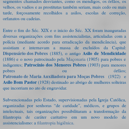
segmentos chamados desviantes, como os mendigos, os órfãos, os
velhos, os vadios e as prostitutas também seriam, mais cedo ou mais
tarde, forçosamente recolhidos a asilos, escolas de correção,
orfanatos ou cadeias.
Entre o fim do Séc. XIX e o inicio do Séc. XX foram inauguradas
diversas organizações com fins assistencialistas, articuladas com a
polícia (mediante acordo para erradicação da mendicância), que
assistiam e internavam a massa de excluídos da Capital:
Dispensário dos Pobres
Asilo de Mendicidade
(1885), o antigo
(1886) e o novo patrocinado pela
Maçonaria
(1905) para pobres e
Patrocínio dos Menores Pobres
indigentes;
(1903) para menores
pobres ou órfãos;
Patronato de Maria Auxiliadora para Moças Pobres
(1922) e
Asilo Bom Pastor
(1928) destinado ao abrigo de mulheres solteiras
que incorriam no ato de engravidar.
Subvencionadas pelo Estado, supervisionadas pela Igreja Católica,
organizadas por senhoras “de caridade”, médicos, e grupos de
intelectuais, tais organizações possibilitaram a transformação da
filantropia de caráter caritativo em um novo modelo de
assistencialismo: a
filantropia higiênica
.