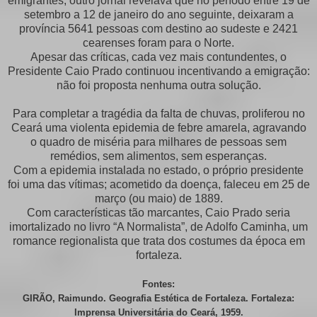
emigrantes; outro jornal revelava que no período entre 19 de
setembro a 12 de janeiro do ano seguinte, deixaram a
província 5641 pessoas com destino ao sudeste e 2421
cearenses foram para o Norte.
Apesar das críticas, cada vez mais contundentes, o
Presidente Caio Prado continuou incentivando a emigração:
não foi proposta nenhuma outra solução.
Para completar a tragédia da falta de chuvas, proliferou no
Ceará uma violenta epidemia de febre amarela, agravando
o quadro de miséria para milhares de pessoas sem
remédios, sem alimentos, sem esperanças.
Com a epidemia instalada no estado, o próprio presidente
foi uma das vítimas; acometido da doença, faleceu em 25 de
março (ou maio) de 1889.
Com características tão marcantes, Caio Prado seria
imortalizado no livro “A Normalista”, de Adolfo Caminha, um
romance regionalista que trata dos costumes da época em
fortaleza.
Fontes:
GIRÃO, Raimundo. Geografia Estética de Fortaleza. Fortaleza:
Imprensa Universitária do Ceará, 1959.