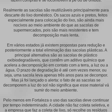
fazem compras e se locomovem a pé ou de ônibus.
Realmente as sacolas são reutilizáveis principalmente para
descarte do lixo doméstico. Os sacos azuis e pretos, feitos
especialmente para colocação do lixo, são ainda mais
nocivos ao meio ambiente do que as sacolas de
supermercados, pois são mais resistentes e tem
decomposição mais lenta.
Em vários estados já existem propostas para redução e
posteriormente a total eliminação das sacolas plásticas. A
principal alternativa são as sacolas de plástico
oxibiodegradáveis, que contêm um aditivo químico que
acelera a decomposição em contato com a terra, a luz ou a
água. O prazo de degradação é até cem vezes menor, ou
seja, uma sacola leva apenas três anos para se decompor.
Mas já foi lançado o alerta: o fato de as sacolas se
decomporem a luz do sol não significa que esse material vá
sumir do meio ambiente.
Pelo menos em Fortaleza o uso das sacolas deve continuar
por tempo indeterminado. A cidade não faz coleta seletiva, e
a empresa que faz a coleta de lixo, só recolhe os resíduos