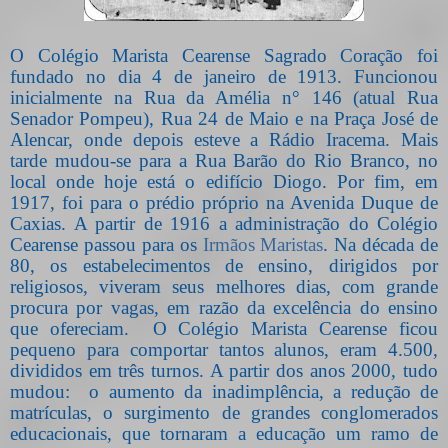
O Colégio Marista Cearense Sagrado Coração foi
fundado no dia 4 de janeiro de 1913. Funcionou
inicialmente na Rua da Amélia n° 146 (atual Rua
Senador Pompeu), Rua 24 de Maio e na Praça José de
Alencar, onde depois esteve a Rádio Iracema. Mais
tarde mudou-se para a Rua Barão do Rio Branco, no
local onde hoje está o edifício Diogo. Por fim, em
1917, foi para o prédio próprio na Avenida Duque de
Caxias. A partir de 1916 a administração do Colégio
Cearense passou para os
Irmãos Maristas
. Na década de
80, os estabelecimentos de ensino, dirigidos por
religiosos, viveram seus melhores dias, com grande
procura por vagas, em razão da excelência do ensino
que ofereciam.
O Colégio Marista Cearense ficou
pequeno para comportar tantos alunos, eram 4.500,
divididos em três turnos. A partir dos anos 2000, tudo
mudou:
o aumento da inadimplência, a redução de
matrículas, o surgimento de grandes conglomerados
educacionais, que tornaram a educação um ramo de