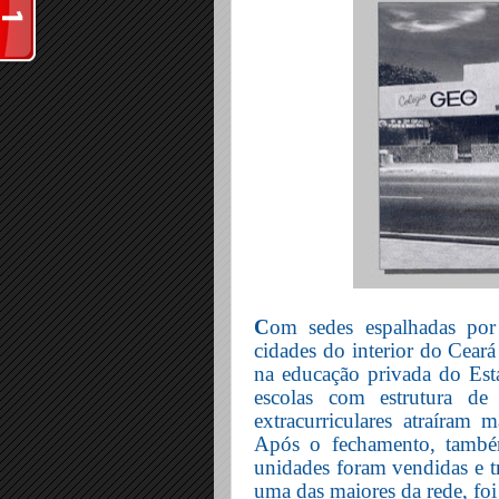
C
om sedes espalhadas por
cidades do interior do Ceará
na educação privada do Es
escolas com estrutura de
extracurriculares atraíram 
Após o fechamento, também
unidades foram vendidas e t
uma das maiores da rede, fo