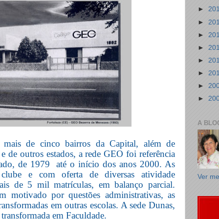
►
20
►
20
►
20
►
20
►
20
►
20
►
20
►
20
A BLO
 mais de cinco bairros da Capital, além de
 e de outros estados, a rede GEO foi referência
tado, de 1979
até o início dos anos 2000. As
 clube e com oferta de diversas atividade
Ver me
mais de 5 mil matrículas, em balanço parcial.
 motivado por questões administrativas, as
ransformadas em outras escolas. A sede Dunas,
i transformada em Faculdade.