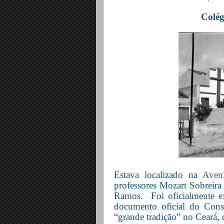
Colég
Estava localizado na
Aveni
professores Mozart Sobreira
Ramos.
Foi oficialmente 
documento oficial do Cons
“grande tradição” no Ceará, 