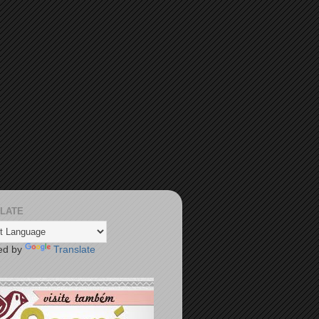
LATE
ed by
Translate