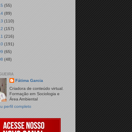
15
(55)
14
(89)
13
(110)
12
(157)
11
(216)
10
(191)
09
(65)
08
(48)
GUEIRA
Fátima Garcia
Criadora de conteúdo virtual.
Formação em Sociologia e
Área Ambiental
u perfil completo