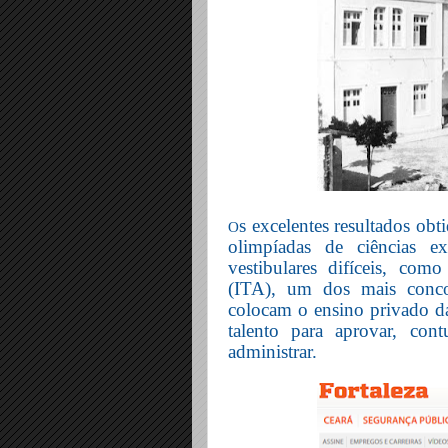
s excelentes resultados obt
O
olimpíadas de ciências e
vestibulares difíceis, com
(ITA), um dos mais conco
colocam o ensino privado da
talento para aprovar, co
administrar.