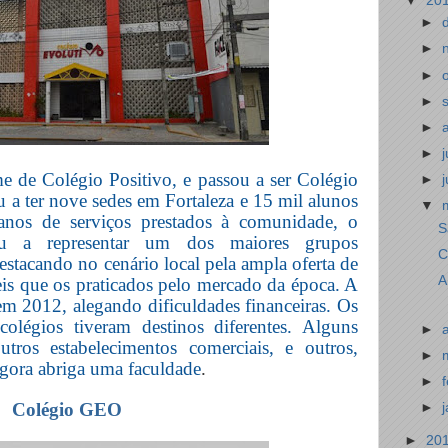
▼
20
►
►
►
►
►
►
de Colégio Positivo, e passou a ser Colégio
►
a ter nove sedes em Fortaleza e 15 mil alunos
▼
os de serviços prestados à comunidade, o
S
ou a representar um dos maiores grupos
C
estacando no cenário local pela ampla oferta de
A
eis que os praticados pelo mercado da época. A
 em 2012, alegando dificuldades financeiras. Os
olégios tiveram destinos diferentes. Alguns
►
tros estabelecimentos comerciais, e outros,
►
agora abriga uma faculdade
.
►
Colégio GEO
►
►
20