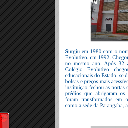
S
urgiu em 1980 com o nome 
Evolutivo, em 1992. Chegou 
no mesmo ano. Após 32 an
Colégio Evolutivo cheg
educacionais do Estado, se d
bolsas e preços mais acessív
instituição fechou as portas
prédios que abrigaram os c
foram transformados em ou
como a sede da
Parangaba
, 