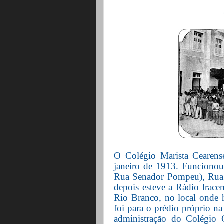
O Colégio Marista Cearens
janeiro de 1913. Funcionou
Rua Senador Pompeu), Rua 
depois esteve a Rádio Irac
Rio Branco, no local onde h
foi para o prédio próprio n
administração do Colégio 