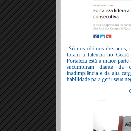
Só nos últimos dez anos, 
foram à falência no Cear
Fortaleza está a maior parte
sucumbiram diante da co
inadimplência e da alta carg
habilidade para gerir seus ne