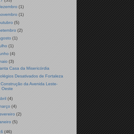
17
(33)
dezembro
(1)
novembro
(1)
outubro
(5)
setembro
(2)
agosto
(1)
julho
(1)
junho
(4)
maio
(3)
anta Casa da Misericórdia
olégios Desativados de Fortaleza
 Construção da Avenida Leste-
Oeste
abril
(4)
março
(4)
fevereiro
(2)
janeiro
(5)
16
(46)