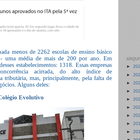
nada menos de 2262 escolas de ensino básico
á - uma média de mais de 200 por ano. Em
ARQUI
 desses estabelecimentos: 1318. Essas empresas
►
20
ncorrência acirrada, do alto índice de
►
20
a tributária, mas, principalmente, pela falta de
►
20
gócios. Alguns deles:
►
20
Colégio Evolutivo
►
20
►
20
►
20
►
20
►
20