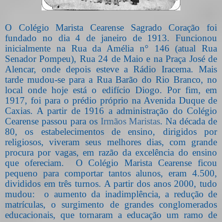
O Colégio Marista Cearense Sagrado Coração foi
fundado no dia 4 de janeiro de 1913. Funcionou
inicialmente na Rua da Amélia n° 146 (atual Rua
Senador Pompeu), Rua 24 de Maio e na Praça José de
Alencar, onde depois esteve a Rádio Iracema. Mais
tarde mudou-se para a Rua Barão do Rio Branco, no
local onde hoje está o edifício Diogo. Por fim, em
1917, foi para o prédio próprio na Avenida Duque de
Caxias. A partir de 1916 a administração do Colégio
Cearense passou para os
Irmãos Maristas
. Na década de
80, os estabelecimentos de ensino, dirigidos por
religiosos, viveram seus melhores dias, com grande
procura por vagas, em razão da excelência do ensino
que ofereciam.
O Colégio Marista Cearense ficou
pequeno para comportar tantos alunos, eram 4.500,
divididos em três turnos. A partir dos anos 2000, tudo
mudou:
o aumento da inadimplência, a redução de
matrículas, o surgimento de grandes conglomerados
educacionais, que tornaram a educação um ramo de