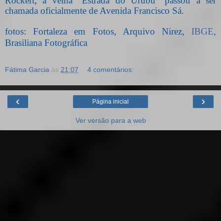
Rockert, a velha "Estrada do Urubú" passou a ser
chamada oficialmente de Avenida Francisco Sá.
fotos: Fortaleza em Fotos, Arquivo Nirez,
IBGE
,
Brasiliana Fotográfica
Fátima Garcia
às
21:07
4 comentários:
‹
›
Página inicial
Ver versão para a web