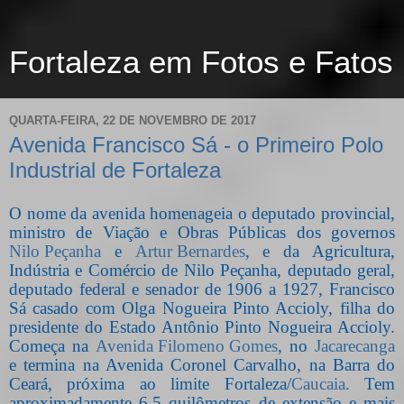
Fortaleza em Fotos e Fatos
QUARTA-FEIRA, 22 DE NOVEMBRO DE 2017
Avenida Francisco Sá - o Primeiro Polo
Industrial de Fortaleza
O nome da avenida homenageia o deputado provincial,
ministro de Viação e Obras Públicas dos governos
Nilo Peçanha
e
Artur Bernardes
, e da Agricultura,
Indústria e Comércio de Nilo Peçanha, deputado geral,
deputado federal e senador de 1906 a 1927, Francisco
Sá casado com Olga Nogueira Pinto Accioly, filha do
presidente do Estado Antônio Pinto Nogueira Accioly.
Começa na
Avenida Filomeno Gomes
, no
Jacarecanga
e termina na Avenida Coronel Carvalho, na Barra do
Ceará, próxima ao limite Fortaleza/
Caucaia
. Tem
aproximadamente 6,5 quilômetros de extensão e mais