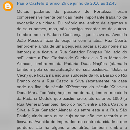
Paulo Castelo Branco
26 de junho de 2016 às 12:43
Muitas padarias do passado de Fortaleza foram
compreensivelmente omitidas neste importante trabalho de
evocação da cidade. Eu próprio me lembro de algumas e
de seus nomes, mas, não consigo recordar os de outras.
Lembro-me da Padaria Confiança, que ficava na Avenida
João Pessoa fazendo esquina com a atual Rua Ceará;
lembro-me ainda de uma pequena padaria (cujo nome não
lembro) que ficava à Rua Senador Pompeu "do lado do
sol", entre a Rua Clarindo de Queiroz e a Rua Meton de
Alencar; lembro-me da Padaria Duas Nações (afamada
também pela comercialização de sua exclusiva "Bolacha
Ceci") que ficava na esquina sudoeste da Rua Barão do Rio
Branco com a Rua Castro e Silva (exatamente na casa
onde no final do século XIX/começo do século XX viveu
Dona Maria Tomásia, hoje, nome de rua); lembro-me ainda
da Padaria Modelo que existiu, creio, até os anos 1980 (à
Rua General Sampaio, lado do "sol", entre a Rua Castro e
Silva e Rua Senador Alencar ou entre esta e a Rua São
Paulo); ainda uma outra cujo nome não me recordo que
ficava na Avenida do Imperador, no centro da cidade e que
perdurou até há alguns anos atrás; também lembro a