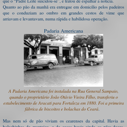
que o “Padre Leite suicidou-se”, e tratou de espalhar a noticia.
Quanto ao pão da manhã era entregue em domicilio pelos padeiros
que o conduziam ao ombro em grandes cestos de vime que
arriavam e levantavam, numa rápida e habilidosa operação.
Padaria Americana
A Padaria Americana foi instalada na Rua General Sampaio,
quando o proprietário João Otávio Vieira Filho, transferiu o
estabelecimento de Aracati para Fortaleza em 1880. Foi a primeira
fábrica de biscoitos e bolachas do Ceará
.
Mas nem só de pão viviam os cearenses da capital. Havia as
bolachinhas de manteiga, e de coco; havia ainda os pães-doces,