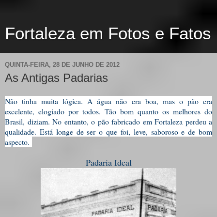
Fortaleza em Fotos e Fatos
QUINTA-FEIRA, 28 DE JUNHO DE 2012
As Antigas Padarias
Não tinha muita lógica. A água não era boa, mas o pão era
excelente, elogiado por todos. Tão bom quanto os melhores do
Brasil, diziam. No entanto, o pão fabricado em Fortaleza perdeu a
qualidade. Está longe de ser o que foi, leve, saboroso e de bom
aspecto.
Padaria Ideal