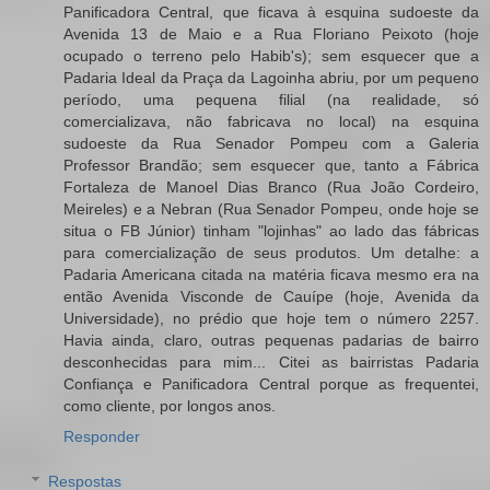
Panificadora Central, que ficava à esquina sudoeste da
Avenida 13 de Maio e a Rua Floriano Peixoto (hoje
ocupado o terreno pelo Habib's); sem esquecer que a
Padaria Ideal da Praça da Lagoinha abriu, por um pequeno
período, uma pequena filial (na realidade, só
comercializava, não fabricava no local) na esquina
sudoeste da Rua Senador Pompeu com a Galeria
Professor Brandão; sem esquecer que, tanto a Fábrica
Fortaleza de Manoel Dias Branco (Rua João Cordeiro,
Meireles) e a Nebran (Rua Senador Pompeu, onde hoje se
situa o FB Júnior) tinham "lojinhas" ao lado das fábricas
para comercialização de seus produtos. Um detalhe: a
Padaria Americana citada na matéria ficava mesmo era na
então Avenida Visconde de Cauípe (hoje, Avenida da
Universidade), no prédio que hoje tem o número 2257.
Havia ainda, claro, outras pequenas padarias de bairro
desconhecidas para mim... Citei as bairristas Padaria
Confiança e Panificadora Central porque as frequentei,
como cliente, por longos anos.
Responder
Respostas