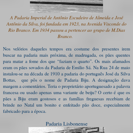
A Padaria Imperial de Antônio Escudeiro de Almeida e José
Antônio da Silva, foi fundada em 1923, na Avenida Visconde do
Rio Branco. Em 1934 passou a pertencer ao grupo de M.Dias
Branco.
Nos velórios daqueles tempos era costume dos presentes irem
buscar na padaria mais próxima, de madrugada, os pães quentes
para matar a fome dos que “faziam o quarto”. Os mais afamados
eram os pães sovados da Padaria de Emilio Sá. Na Rua 24 de maio
instalou-se na década de 1910 a padaria do português José da Silva
Bottas, que pôs o nome de Padaria Biju. A designação dava
margem a comentários. Teria o proprietário aportuguesado a palavra
francesa ou usado apenas uma variante de beiju? O certo é que os
pães a Biju eram gostosos e as famílias freguesas recebiam de
brinde no Natal um bonito e enfeitado pão doce, especialmente
fabricado para a época.
Padaria Lisbonense