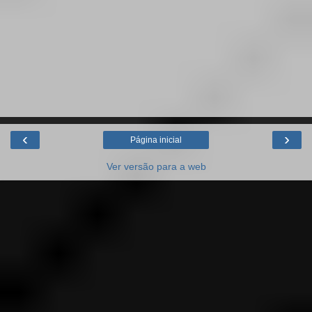
‹
›
Página inicial
Ver versão para a web