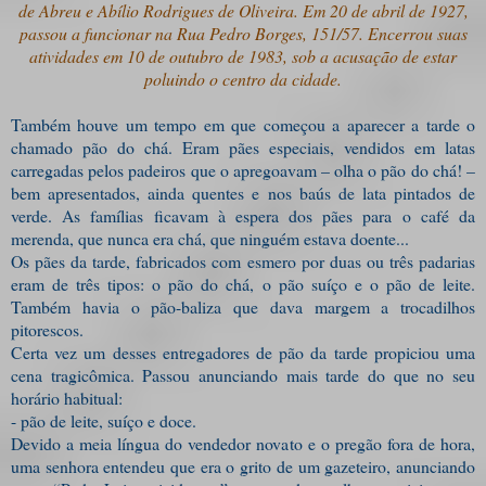
de Abreu e Abílio Rodrigues de Oliveira. Em 20 de abril de 1927,
passou a funcionar na Rua Pedro Borges, 151/57. Encerrou suas
atividades em 10 de outubro de 1983, sob a acusação de estar
poluindo o centro da cidade.
Também houve um tempo em que começou a aparecer a tarde o
chamado pão do chá. Eram pães especiais, vendidos em latas
carregadas pelos padeiros que o apregoavam – olha o pão do chá! –
bem apresentados, ainda quentes e nos baús de lata pintados de
verde. As famílias ficavam à espera dos pães para o café da
merenda, que nunca era chá, que ninguém estava doente...
Os pães da tarde, fabricados com esmero por duas ou três padarias
eram de três tipos: o pão do chá, o pão suíço e o pão de leite.
Também havia o pão-baliza que dava margem a trocadilhos
pitorescos.
Certa vez um desses entregadores de pão da tarde propiciou uma
cena tragicômica. Passou anunciando mais tarde do que no seu
horário habitual:
- pão de leite, suíço e doce.
Devido a meia língua do vendedor novato e o pregão fora de hora,
uma senhora entendeu que era o grito de um gazeteiro, anunciando