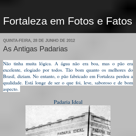
Fortaleza em Fotos e Fatos
QUINTA-FEIRA, 28 DE JUNHO DE 2012
As Antigas Padarias
Não tinha muita lógica. A água não era boa, mas o pão era
excelente, elogiado por todos. Tão bom quanto os melhores do
Brasil, diziam. No entanto, o pão fabricado em Fortaleza perdeu a
qualidade. Está longe de ser o que foi, leve, saboroso e de bom
aspecto.
Padaria Ideal