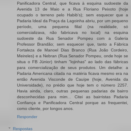
Panificadora Central, que ficava à esquina sudoeste da
Avenida 13 de Maio e a Rua Floriano Peixoto (hoje
ocupado o terreno pelo Habib's); sem esquecer que a
Padaria Ideal da Praça da Lagoinha abriu, por um pequeno
período, uma pequena filial (na realidade, só
comercializava, não fabricava no local) na esquina
sudoeste da Rua Senador Pompeu com a Galeria
Professor Brandão; sem esquecer que, tanto a Fábrica
Fortaleza de Manoel Dias Branco (Rua João Cordeiro,
Meireles) e a Nebran (Rua Senador Pompeu, onde hoje se
situa o FB Júnior) tinham "lojinhas" ao lado das fábricas
para comercialização de seus produtos. Um detalhe: a
Padaria Americana citada na matéria ficava mesmo era na
então Avenida Visconde de Cauípe (hoje, Avenida da
Universidade), no prédio que hoje tem o número 2257.
Havia ainda, claro, outras pequenas padarias de bairro
desconhecidas para mim... Citei as bairristas Padaria
Confiança e Panificadora Central porque as frequentei,
como cliente, por longos anos.
Responder
Respostas