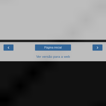
‹
›
Página inicial
Ver versão para a web