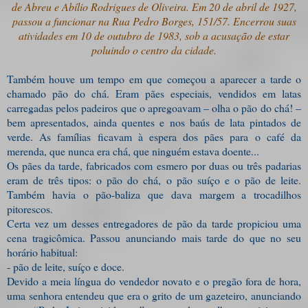
de Abreu e Abílio Rodrigues de Oliveira. Em 20 de abril de 1927,
passou a funcionar na Rua Pedro Borges, 151/57. Encerrou suas
atividades em 10 de outubro de 1983, sob a acusação de estar
poluindo o centro da cidade.
Também houve um tempo em que começou a aparecer a tarde o
chamado pão do chá. Eram pães especiais, vendidos em latas
carregadas pelos padeiros que o apregoavam – olha o pão do chá! –
bem apresentados, ainda quentes e nos baús de lata pintados de
verde. As famílias ficavam à espera dos pães para o café da
merenda, que nunca era chá, que ninguém estava doente...
Os pães da tarde, fabricados com esmero por duas ou três padarias
eram de três tipos: o pão do chá, o pão suíço e o pão de leite.
Também havia o pão-baliza que dava margem a trocadilhos
pitorescos.
Certa vez um desses entregadores de pão da tarde propiciou uma
cena tragicômica. Passou anunciando mais tarde do que no seu
horário habitual:
- pão de leite, suíço e doce.
Devido a meia língua do vendedor novato e o pregão fora de hora,
uma senhora entendeu que era o grito de um gazeteiro, anunciando