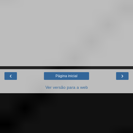
‹
›
Página inicial
Ver versão para a web