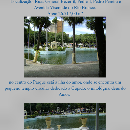
Localização: Ruas General Bezerril, Pedro I, Pedro Pereira e
Avenida Visconde do Rio Branco.
Área: 26.717,00 m²
no centro do Parque está a ilha do amor, onde se encontra um
pequeno templo circular dedicado a Cupido, o mitológico deus do
Amor.