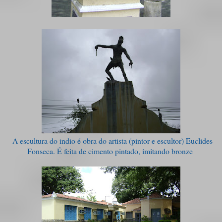
A escultura do indio é obra do artista (pintor e escultor) Euclides
Fonseca. É feita de cimento pintado, imitando bronze