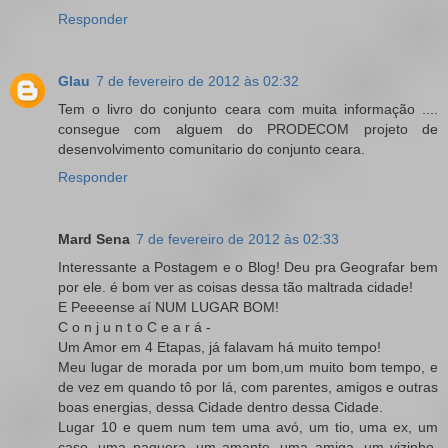
Responder
Glau
7 de fevereiro de 2012 às 02:32
Tem o livro do conjunto ceara com muita informação ....
consegue com alguem do PRODECOM projeto de
desenvolvimento comunitario do conjunto ceara.
Responder
Mard Sena
7 de fevereiro de 2012 às 02:33
Interessante a Postagem e o Blog! Deu pra Geografar bem
por ele. é bom ver as coisas dessa tão maltrada cidade!
E Peeeense aí NUM LUGAR BOM!
C o n j u n t o C e a r á -
Um Amor em 4 Etapas, já falavam há muito tempo!
Meu lugar de morada por um bom,um muito bom tempo, e
de vez em quando tô por lá, com parentes, amigos e outras
boas energias, dessa Cidade dentro dessa Cidade.
Lugar 10 e quem num tem uma avó, um tio, uma ex, um
caso, uma paquera, um amante, uma amiga, um vizinho,