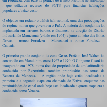
em Fortaleza, com base na política do
Banco Nacional de Habitação
, que utilizava recursos do
FGTS
para financiar habitações
populares a baixo custo.
O objetivo era reduzir o
déficit habitacional
, uma das preocupações
do regime militar que governava o País. A maioria dos conjuntos foi
implantada em terrenos baratos e distantes, na direção do Distrito
Industrial de Maracanaú (criado em 1964) e junto ao leito das linhas
férreas – tronco Fortaleza – Maracanaú e tronco Fortaleza –
Caucaia.
O primeiro grande conjunto da zona Oeste, Prefeito José Walter, foi
construído em Mondubim, entre 1967 e 1970. O Conjunto Ceará foi
inaugurado em 1978, numa área de propriedade de um latifundiário
conhecido por Bezerrinha, também proprietário das terras da
Bezerra de Menezes. A região onde hoje estão localizadas a
primeira e a segunda etapa era chamada de Estiva, enquanto nas
proximidades do canal onde hoje está localizada a quarta etapa era a
conhecida como Veneza.