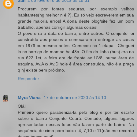
San
2 de fevereiro de 2019 às 15:31
Procurem por fontes seguras, por exemplo velhos
habitantes(ng melhor n é!?). Eu só vejo escreverem em sua
grande maioria erros! A dona deste blog/site fez um bom
trabalho, apenas corrigir algumas coisas!
O povo erra a data do bairro, entre outros. O conjunto foi
construído aos poucos e começaram a entregar as casas
em 1976 ou mesmo antes. Começou na 1 etapa . Cheguei
la na barriga de mamae ha 43a. O fim da linha (bus) era na
rua 622 1et, a feira era de frente ao UV8, numa área de
esquina, Av.A c/ Av.D,hoje é área construída, não é a praça
q hj existe bem próximo.
Responder
Myra Viana
17 de outubro de 2020 às 14:10
Olá!
Primeiro quero parabenizá-la pelo blog e por ter escrito
sobre o bairro Conjunto Ceará. Contudo, alguns lugares
apresentados nessas fotos não fazem parte do bairro. Na
sequência de cima para baixo: 4, 7,10 e 11(não me recordo
desse banco aqui).