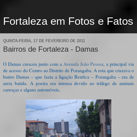
Fortaleza em Fotos e Fatos
QUINTA-FEIRA, 17 DE FEVEREIRO DE 2011
Bairros de Fortaleza - Damas
O Damas cresceu junto com a
Avenida João Pessoa
, a principal via
de acesso do Centro ao Distrito de Porangaba. A rota que cruzava o
bairro Damas – que fazia a ligação Benfica – Porangaba – era de
areia batida. A poeira era intensa devido ao tráfego de animais
carroças e alguns automóveis.