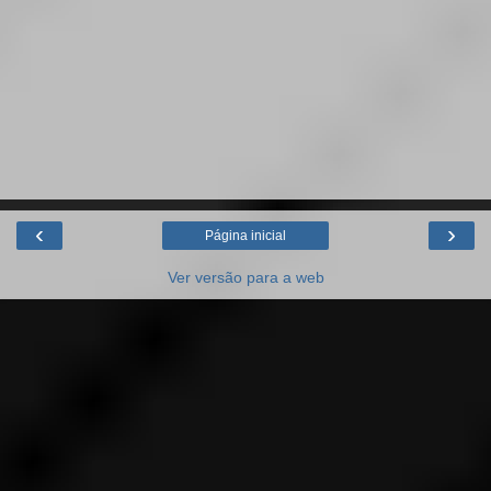
‹
›
Página inicial
Ver versão para a web