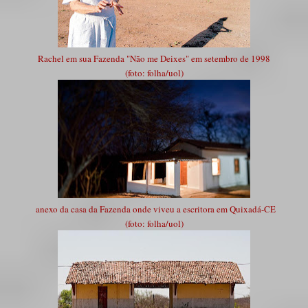
Rachel em sua Fazenda "Não me Deixes" em setembro de 1998
(foto: folha/uol)
anexo da casa da Fazenda onde viveu a escritora em Quixadá-CE
(foto: folha/uol)