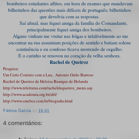
bombeiros estudantes aflitos, em hora de exames que mandavam
bilhetinhos das questões mais difíceis de português; bilhetinhos
que devolvia com as respostas.
Saí afinal, mas fiquei amiga da família do Comandante,
principalmente fiquei amiga dos bombeiros.
Alguns vinham me visitar nas folgas e infalivelmente ao me
encontrar na rua assumiam posições de sentido e batiam solene
continência e eu confesso ficava morrendo de orgulho.
E o carinho se renovou no coração da velha senhora.
Rachel de Queiroz
Pesquisa:
Um Certo Contato com a Lua, Antonio Girão Barroso
Rachel de Queiroz de Heloisa Buarque de Holanda
http://www.releituras.com/racheldequeiroz_menu.asp
http://www.academia.org.br/abl/
http://www.cmcbce.com.br/biografia.html
Fátima Garcia
às
16:41
4 comentários: