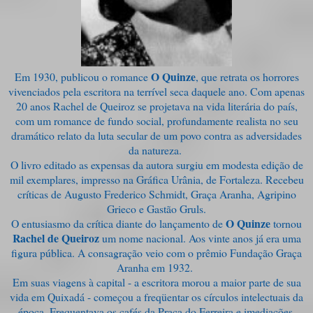
O Quinze
Em 1930, publicou o romance
, que retrata os horrores
vivenciados pela escritora na terrível seca daquele ano. Com apenas
20 anos Rachel de Queiroz se projetava na vida literária do país,
com um romance de fundo social, profundamente realista no seu
dramático relato da luta secular de um povo contra as adversidades
da natureza.
O livro editado as expensas da autora surgiu em modesta edição de
mil exemplares, impresso na Gráfica Urânia, de Fortaleza. Recebeu
críticas de Augusto Frederico Schmidt, Graça Aranha, Agripino
Grieco e Gastão Gruls.
O Quinze
O entusiasmo da crítica diante do lançamento de
tornou
Rachel de Queiroz
um nome nacional. Aos vinte anos já era uma
figura pública. A consagração veio com o prêmio Fundação Graça
Aranha em 1932.
Em suas viagens à capital - a escritora morou a maior parte de sua
vida em Quixadá - começou a freqüentar os círculos intelectuais da
época. Frequentava os cafés da Praça do Ferreira e imediações,