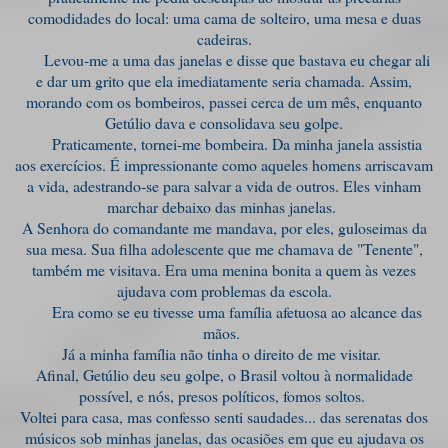
comodidades do local: uma cama de solteiro, uma mesa e duas
cadeiras.
Levou-me a uma das janelas e disse que bastava eu chegar ali
e dar um grito que ela imediatamente seria chamada. Assim,
morando com os bombeiros, passei cerca de um mês, enquanto
Getúlio dava e consolidava seu golpe.
Praticamente, tornei-me bombeira. Da minha janela assistia
aos exercícios. É impressionante como aqueles homens arriscavam
a vida, adestrando-se para salvar a vida de outros. Eles vinham
marchar debaixo das minhas janelas.
A Senhora do comandante me mandava, por eles, guloseimas da
sua mesa. Sua filha adolescente que me chamava de "Tenente",
também me visitava. Era uma menina bonita a quem às vezes
ajudava com problemas da escola.
Era como se eu tivesse uma família afetuosa ao alcance das
mãos.
Já a minha família não tinha o direito de me visitar.
Afinal, Getúlio deu seu golpe, o Brasil voltou à normalidade
possível, e nós, presos políticos, fomos soltos.
Voltei para casa, mas confesso senti saudades... das serenatas dos
músicos sob minhas janelas, das ocasiões em que eu ajudava os