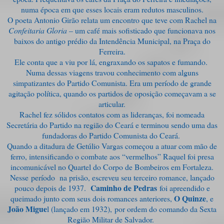
numa época em que esses locais eram redutos masculinos.
O poeta Antonio Girão relata um encontro que teve com Rachel na
Confeitaria Gloria
– um café mais sofisticado que funcionava nos
baixos do antigo prédio da Intendência Municipal, na Praça do
Ferreira.
Ele conta que a viu por lá, engraxando os sapatos e fumando.
Numa dessas viagens travou conhecimento com alguns
simpatizantes do Partido Comunista. Era um período de grande
agitação política, quando os partidos de oposição começavam a se
articular.
Rachel fez sólidos contatos com as lideranças, foi nomeada
Secretária do Partido na região do Ceará e terminou sendo uma das
fundadoras do Partido Comunista do Ceará.
Quando a ditadura de Getúlio Vargas começou a atuar com mão de
ferro, intensificando o combate aos “vermelhos” Raquel foi presa
incomunicável no Quartel do Corpo de Bombeiros em Fortaleza.
Nesse período na prisão, escreveu seu terceiro romance, lançado
Caminho de Pedras
pouco depois de 1937.
foi apreendido e
O Quinze
queimado junto com seus dois romances anteriores,
, e
João Migue
l (lançado em 1932),
por ordem do comando da Sexta
Região Militar de Salvador.