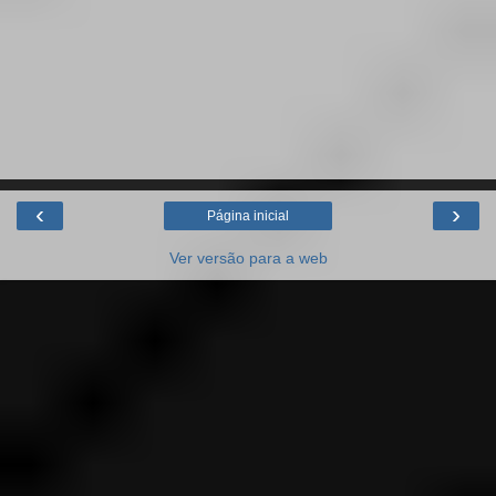
‹
›
Página inicial
Ver versão para a web