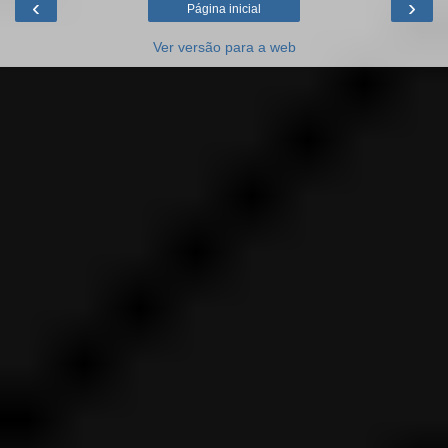
‹
›
Página inicial
Ver versão para a web