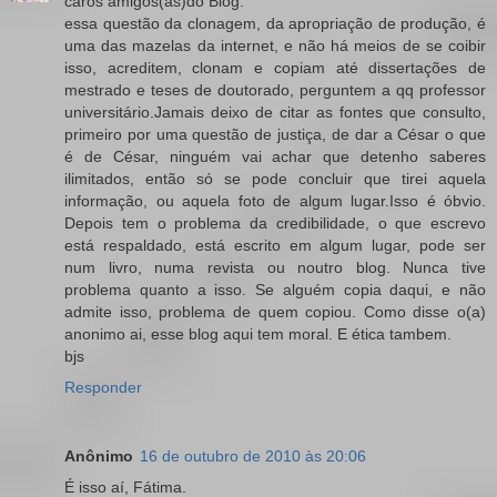
caros amigos(as)do Blog:
essa questão da clonagem, da apropriação de produção, é
uma das mazelas da internet, e não há meios de se coibir
isso, acreditem, clonam e copiam até dissertações de
mestrado e teses de doutorado, perguntem a qq professor
universitário.Jamais deixo de citar as fontes que consulto,
primeiro por uma questão de justiça, de dar a César o que
é de César, ninguém vai achar que detenho saberes
ilimitados, então só se pode concluir que tirei aquela
informação, ou aquela foto de algum lugar.Isso é óbvio.
Depois tem o problema da credibilidade, o que escrevo
está respaldado, está escrito em algum lugar, pode ser
num livro, numa revista ou noutro blog. Nunca tive
problema quanto a isso. Se alguém copia daqui, e não
admite isso, problema de quem copiou. Como disse o(a)
anonimo ai, esse blog aqui tem moral. E ética tambem.
bjs
Responder
Anônimo
16 de outubro de 2010 às 20:06
É isso aí, Fátima.