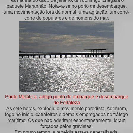
Na manhã do dia 3 de janeiro, um domingo, chegara o
paquete Maranhão. Notava-se no porto de desembarque,
uma movimentação fora do normal, uma agitação, um corre-
corre de populares e de homens do mar.
Ponte Metálica, antigo ponto de embarque e desembarque
de Fortaleza
As sete horas, explodiu o movimento paredista. Aderiram,
logo no inicio, catraieiros e demais empregados no tráfego
marítimo. Os que não aderiram espontaneamente, foram
forçados pelos grevistas.
Em pouco tempo, a rebeldia estava generalizada.