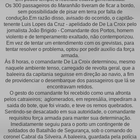
Os 300 passageiros do
Maranhão
tiveram de ficar a bordo,
sem possibilidade de pisar em terra por falta de
condução.Em razão disso, avisado do ocorrido, o capitão-
tenente Luis Lopes da Cruz - apelidado de De La Croix pelo
jornalista João Brigido - Comandante dos Portos, homem
violento e de temperamento exaltado, não contemporizou.
Em vez de tentar um entendimento com os grevistas, para
tentar resolver o problema, optou por pedir auxilio da força
armada.
Às 8 horas, o comandante De La Croix determinou, mesmo
naquele ambiente tenso, carregado de revolta geral, que a
baleeira da capitania seguisse em direção ao navio, a fim
de providenciar o desembarque dos passageiros que lá se
encontravam retidos.
O gesto do comandante foi recebido como uma afronta
pelos catraieiros; aglomerados, em represália, impediram a
saida do bote, que foi virado, e teve os remos quebrados.
Sentindo-se desacatado em sua autoridade, o comandante
requisitou força armada para manter sua determinação.
Imediatamente seguiu para o porto um contingente de
soldados do Batalhão de Segurança, sob o comando do
coronel Cabral da Silveira. A baleeira, guardada pela polícia