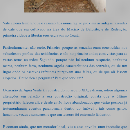
Vale a pena lembrar que o casarão fica numa região próxima as antigas fazendas
de café que era cultivado na área do Maciço de Baturité, e de Redenção,
primeira cidade a libertar seus escravos no Ceará.
Particularmente, não creio. Primeiro porque as senzalas eram construídas nos
subsolos ou porões das residências, e não no primeiro andar, com vistas para as
vastas terras ao redor. Segundo, porque não há nenhum resquício, nenhuma
marca, nenhum ferro, nenhuma argola característicos das senzalas, ou de um
lugar onde os escravos infratores purgavam suas faltas, ou de que ali fossem
alojados. Então fica a pergunta? Para que serviam?
O casarão da Agua Verde foi construído no
século XIX
, e dizem, sofreu algumas
alterações em relação a sua construção original; consta que o último
proprietário faleceu ali, e desde então ficou abandonado; que várias pessoas já
testemunharam eventos paranormais dentro do imóvel , tais como gritos,
lamentos, vozes e sussurros; e que um
tesouro foi enterrado
lá dentro.
E contam ainda, que um morador local, viu a casa envolta num
incêndio
que