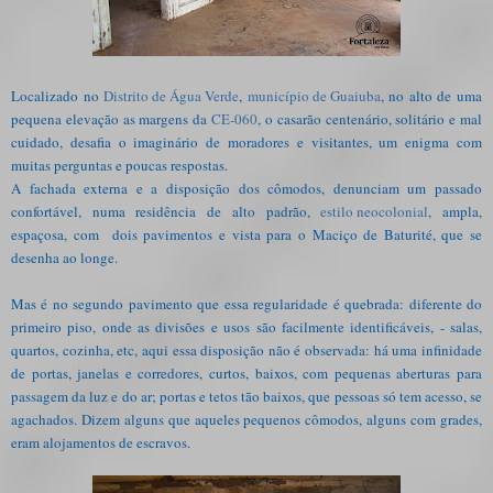
Localizado no
Distrito de Água Verde
,
município de Guaiuba
, no alto de uma
pequena elevação as margens da
CE-060
, o casarão centenário, solitário e mal
cuidado, desafia o imaginário de moradores e visitantes, um enigma com
muitas perguntas e poucas respostas.
A fachada externa e a disposição dos cômodos, denunciam um passado
confortável, numa residência de alto padrão,
estilo neocolonial
, ampla,
espaçosa, com dois pavimentos e vista para o Maciço de Baturité, que se
desenha ao longe.
Mas é no segundo pavimento que essa regularidade é quebrada: diferente do
primeiro piso, onde as divisões e usos são facilmente identificáveis, - salas,
quartos, cozinha, etc, aqui essa disposição não é observada: há uma infinidade
de portas, janelas e corredores, curtos, baixos, com pequenas aberturas para
passagem da luz e do ar; portas e tetos tão baixos, que pessoas só tem acesso, se
agachados. Dizem alguns que aqueles pequenos cômodos, alguns com grades,
eram alojamentos de escravos.