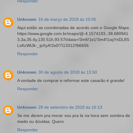
Responder
Unknown
16 de março de 2018 às 10:05
Aqui estão as coordenadas de acordo com o Google Maps:
https://www.google.com.br/maps/@-4.1574193,-38.680941
3,3a,35.4y,130.51h,93.57t/data=!3m6!1e1!3m4!1sqYnDL8S
LsKcWtJk-_ipXyA!2e0!7i13312!8i6656
Responder
Unknown
30 de agosto de 2018 às 13:50
A vontade de comprar e reformar este casarão é grande!
Responder
Unknown
28 de setembro de 2018 às 16:13
Se me derem pra morar vou pra lá na hora sem sombra de
medo ou dúvidas. Quero
Responder