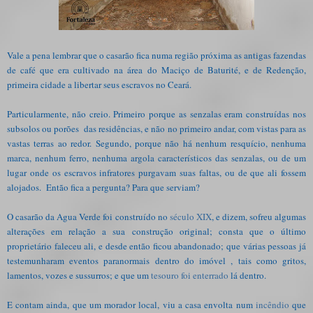
Vale a pena lembrar que o casarão fica numa região próxima as antigas fazendas
de café que era cultivado na área do Maciço de Baturité, e de Redenção,
primeira cidade a libertar seus escravos no Ceará.
Particularmente, não creio. Primeiro porque as senzalas eram construídas nos
subsolos ou porões das residências, e não no primeiro andar, com vistas para as
vastas terras ao redor. Segundo, porque não há nenhum resquício, nenhuma
marca, nenhum ferro, nenhuma argola característicos das senzalas, ou de um
lugar onde os escravos infratores purgavam suas faltas, ou de que ali fossem
alojados. Então fica a pergunta? Para que serviam?
O casarão da Agua Verde foi construído no
século XIX
, e dizem, sofreu algumas
alterações em relação a sua construção original; consta que o último
proprietário faleceu ali, e desde então ficou abandonado; que várias pessoas já
testemunharam eventos paranormais dentro do imóvel , tais como gritos,
lamentos, vozes e sussurros; e que um
tesouro foi enterrado
lá dentro.
E contam ainda, que um morador local, viu a casa envolta num
incêndio
que