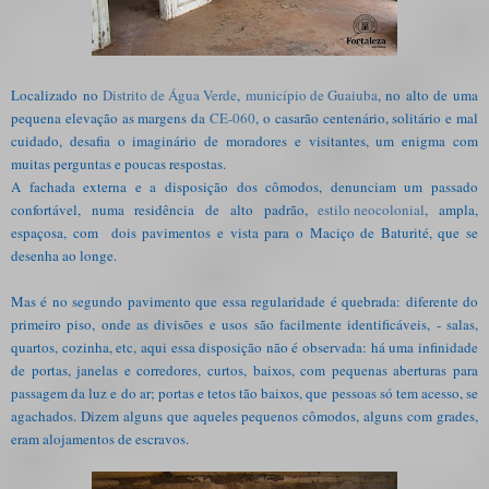
Localizado no
Distrito de Água Verde
,
município de Guaiuba
, no alto de uma
pequena elevação as margens da
CE-060
, o casarão centenário, solitário e mal
cuidado, desafia o imaginário de moradores e visitantes, um enigma com
muitas perguntas e poucas respostas.
A fachada externa e a disposição dos cômodos, denunciam um passado
confortável, numa residência de alto padrão,
estilo neocolonial
, ampla,
espaçosa, com dois pavimentos e vista para o Maciço de Baturité, que se
desenha ao longe.
Mas é no segundo pavimento que essa regularidade é quebrada: diferente do
primeiro piso, onde as divisões e usos são facilmente identificáveis, - salas,
quartos, cozinha, etc, aqui essa disposição não é observada: há uma infinidade
de portas, janelas e corredores, curtos, baixos, com pequenas aberturas para
passagem da luz e do ar; portas e tetos tão baixos, que pessoas só tem acesso, se
agachados. Dizem alguns que aqueles pequenos cômodos, alguns com grades,
eram alojamentos de escravos.