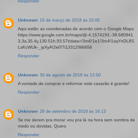
Responder
Unknown
16 de março de 2018 às 10:05
Aqui estão as coordenadas de acordo com o Google Maps:
https://www.google.com.br/maps/@-4.1574193,-38.680941
3,3a,35.4y,130.51h,93.57t/data=!3m6!1e1!3m4!1sqYnDL8S
LsKcWtJk-_ipXyA!2e0!7i13312!8i6656
Responder
Unknown
30 de agosto de 2018 às 13:50
A vontade de comprar e reformar este casarão é grande!
Responder
Unknown
28 de setembro de 2018 às 16:13
Se me derem pra morar vou pra lá na hora sem sombra de
medo ou dúvidas. Quero
Responder