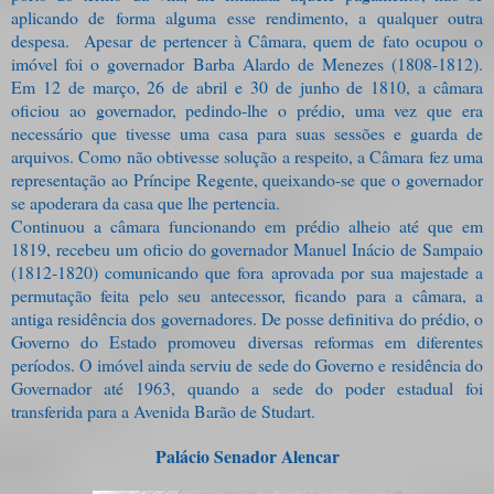
aplicando de forma alguma esse rendimento, a qualquer outra
despesa.
Apesar de pertencer à Câmara, quem de fato ocupou o
imóvel foi o governador Barba Alardo de Menezes (1808-1812).
Em 12 de março, 26 de abril e 30 de junho de 1810, a câmara
oficiou ao governador, pedindo-lhe o prédio, uma vez que era
necessário que tivesse uma casa para suas sessões e guarda de
arquivos. Como não obtivesse solução a respeito, a Câmara fez uma
representação ao Príncipe Regente, queixando-se que o governador
se apoderara da casa que lhe pertencia.
Continuou a câmara funcionando em prédio alheio até que em
1819, recebeu um oficio do governador Manuel Inácio de Sampaio
(1812-1820) comunicando que fora aprovada por sua majestade a
permutação feita pelo seu antecessor, ficando para a câmara, a
antiga residência dos governadores. De posse definitiva do prédio, o
Governo do Estado promoveu diversas reformas em diferentes
períodos. O imóvel ainda serviu de sede do Governo e residência do
Governador até 1963, quando a sede do poder estadual foi
transferida para a Avenida Barão de Studart.
Palácio Senador Alencar