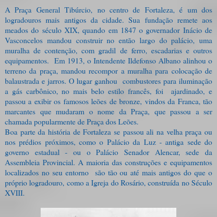
A Praça General Tibúrcio, no centro de Fortaleza, é um dos
logradouros mais antigos da cidade. Sua fundação remete aos
meados do século XIX, quando em 1847 o governador Inácio de
Vasconcelos mandou construir no então largo do palácio, uma
muralha de contenção, com gradil de ferro, escadarias e outros
equipamentos.
Em 1913, o Intendente Ildefonso Albano alinhou o
terreno da praça, mandou recompor a muralha para colocação de
balaustrada e jarros. O lugar ganhou
combustores para iluminação
a gás carbônico, no mais belo estilo francês, foi
ajardinado, e
passou a exibir os famosos leões de bronze, vindos da Franca, tão
marcantes que mudaram o nome da Praça, que passou a ser
chamada popularmente de Praça dos Leões.
Boa parte da história de Fortaleza se passou ali na velha praça ou
nos prédios próximos, como o Palácio da Luz - antiga sede do
governo estadual - ou o Palácio Senador Alencar, sede da
Assembleia Provincial. A maioria das construções e equipamentos
localizados no seu entorno são tão ou até mais antigos do que o
próprio logradouro, como a Igreja do Rosário, construída no Século
XVIII.