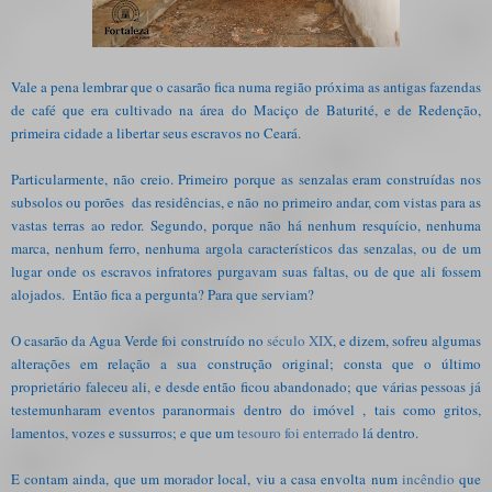
Vale a pena lembrar que o casarão fica numa região próxima as antigas fazendas
de café que era cultivado na área do Maciço de Baturité, e de Redenção,
primeira cidade a libertar seus escravos no Ceará.
Particularmente, não creio. Primeiro porque as senzalas eram construídas nos
subsolos ou porões das residências, e não no primeiro andar, com vistas para as
vastas terras ao redor. Segundo, porque não há nenhum resquício, nenhuma
marca, nenhum ferro, nenhuma argola característicos das senzalas, ou de um
lugar onde os escravos infratores purgavam suas faltas, ou de que ali fossem
alojados. Então fica a pergunta? Para que serviam?
O casarão da Agua Verde foi construído no
século XIX
, e dizem, sofreu algumas
alterações em relação a sua construção original; consta que o último
proprietário faleceu ali, e desde então ficou abandonado; que várias pessoas já
testemunharam eventos paranormais dentro do imóvel , tais como gritos,
lamentos, vozes e sussurros; e que um
tesouro foi enterrado
lá dentro.
E contam ainda, que um morador local, viu a casa envolta num
incêndio
que