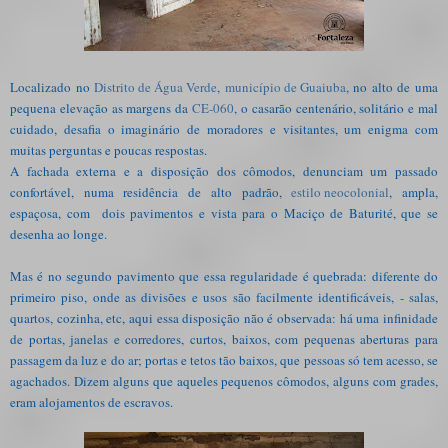
Localizado no
Distrito de Água Verde
,
município de Guaiuba
, no alto de uma
pequena elevação as margens da
CE-060
, o casarão centenário, solitário e mal
cuidado, desafia o imaginário de moradores e visitantes, um enigma com
muitas perguntas e poucas respostas.
A fachada externa e a disposição dos cômodos, denunciam um passado
confortável, numa residência de alto padrão,
estilo neocolonial
, ampla,
espaçosa, com dois pavimentos e vista para o Maciço de Baturité, que se
desenha ao longe.
Mas é no segundo pavimento que essa regularidade é quebrada: diferente do
primeiro piso, onde as divisões e usos são facilmente identificáveis, - salas,
quartos, cozinha, etc, aqui essa disposição não é observada: há uma infinidade
de portas, janelas e corredores, curtos, baixos, com pequenas aberturas para
passagem da luz e do ar; portas e tetos tão baixos, que pessoas só tem acesso, se
agachados. Dizem alguns que aqueles pequenos cômodos, alguns com grades,
eram alojamentos de escravos.