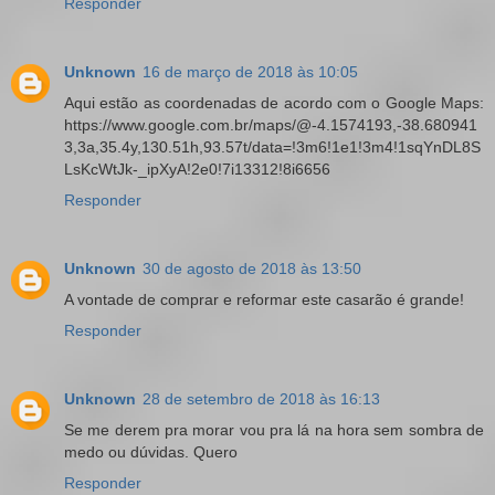
Responder
Unknown
16 de março de 2018 às 10:05
Aqui estão as coordenadas de acordo com o Google Maps:
https://www.google.com.br/maps/@-4.1574193,-38.680941
3,3a,35.4y,130.51h,93.57t/data=!3m6!1e1!3m4!1sqYnDL8S
LsKcWtJk-_ipXyA!2e0!7i13312!8i6656
Responder
Unknown
30 de agosto de 2018 às 13:50
A vontade de comprar e reformar este casarão é grande!
Responder
Unknown
28 de setembro de 2018 às 16:13
Se me derem pra morar vou pra lá na hora sem sombra de
medo ou dúvidas. Quero
Responder