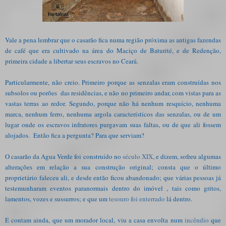
Vale a pena lembrar que o casarão fica numa região próxima as antigas fazendas
de café que era cultivado na área do Maciço de Baturité, e de Redenção,
primeira cidade a libertar seus escravos no Ceará.
Particularmente, não creio. Primeiro porque as senzalas eram construídas nos
subsolos ou porões das residências, e não no primeiro andar, com vistas para as
vastas terras ao redor. Segundo, porque não há nenhum resquício, nenhuma
marca, nenhum ferro, nenhuma argola característicos das senzalas, ou de um
lugar onde os escravos infratores purgavam suas faltas, ou de que ali fossem
alojados. Então fica a pergunta? Para que serviam?
O casarão da Agua Verde foi construído no
século XIX
, e dizem, sofreu algumas
alterações em relação a sua construção original; consta que o último
proprietário faleceu ali, e desde então ficou abandonado; que várias pessoas já
testemunharam eventos paranormais dentro do imóvel , tais como gritos,
lamentos, vozes e sussurros; e que um
tesouro foi enterrado
lá dentro.
E contam ainda, que um morador local, viu a casa envolta num
incêndio
que