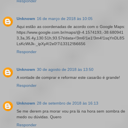
Responder
Unknown
16 de março de 2018 às 10:05
Aqui estão as coordenadas de acordo com o Google Maps:
https://www.google.com.br/maps/@-4.1574193,-38.680941
3,3a,35.4y,130.51h,93.57t/data=!3m6!1e1!3m4!1sqYnDL8S
LsKcWtJk-_ipXyA!2e0!7i13312!8i6656
Responder
Unknown
30 de agosto de 2018 às 13:50
A vontade de comprar e reformar este casarão é grande!
Responder
Unknown
28 de setembro de 2018 às 16:13
Se me derem pra morar vou pra lá na hora sem sombra de
medo ou dúvidas. Quero
Responder