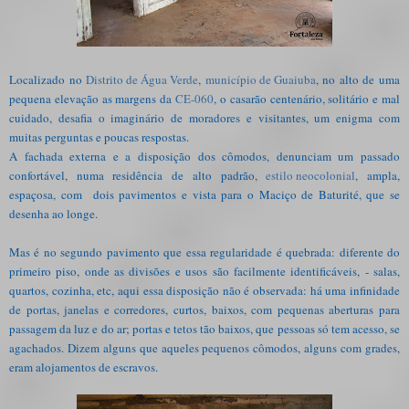
Localizado no
Distrito de Água Verde
,
município de Guaiuba
, no alto de uma
pequena elevação as margens da
CE-060
, o casarão centenário, solitário e mal
cuidado, desafia o imaginário de moradores e visitantes, um enigma com
muitas perguntas e poucas respostas.
A fachada externa e a disposição dos cômodos, denunciam um passado
confortável, numa residência de alto padrão,
estilo neocolonial
, ampla,
espaçosa, com dois pavimentos e vista para o Maciço de Baturité, que se
desenha ao longe.
Mas é no segundo pavimento que essa regularidade é quebrada: diferente do
primeiro piso, onde as divisões e usos são facilmente identificáveis, - salas,
quartos, cozinha, etc, aqui essa disposição não é observada: há uma infinidade
de portas, janelas e corredores, curtos, baixos, com pequenas aberturas para
passagem da luz e do ar; portas e tetos tão baixos, que pessoas só tem acesso, se
agachados. Dizem alguns que aqueles pequenos cômodos, alguns com grades,
eram alojamentos de escravos.