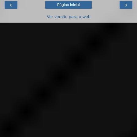
‹
›
Página inicial
Ver versão para a web