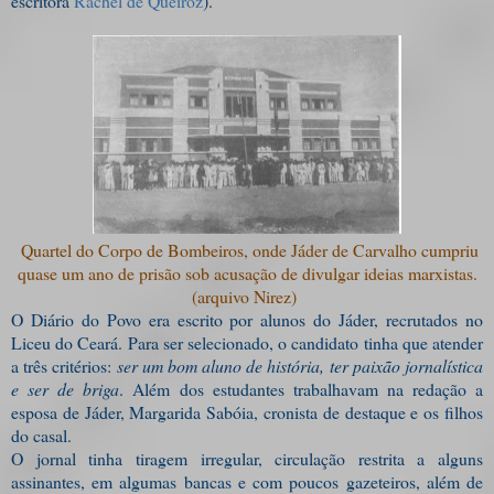
escritora
Rachel de Queiroz
).
Quartel do Corpo de Bombeiros, onde Jáder de Carvalho cumpriu
quase um ano de prisão sob acusação de divulgar ideias marxistas.
(arquivo Nirez)
O Diário do Povo era escrito por alunos do Jáder, recrutados no
Liceu do Ceará. Para ser selecionado, o candidato tinha que atender
a três critérios:
ser um bom aluno de história, ter
paixão jornalística
e ser de briga
. Além dos estudantes trabalhavam na redação a
esposa de Jáder, Margarida Sabóia, cronista de destaque e os filhos
do casal.
O jornal tinha tiragem irregular, circulação restrita a alguns
assinantes, em algumas bancas e com poucos gazeteiros, além de