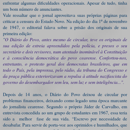
enfrentar algumas dificuldades operacionais. Apesar de tudo, tinha
um bom número de anunciantes.
Vale ressaltar que o jornal aproveitava suas próprias páginas para
criticar a censura do Estado Novo. Na edição do dia 1º de novembro
de 1947, o editorial falava sobre a prisão dos originais de sua
primeira edição:
"
O Diário do Povo, antes mesmo de circular, teve os originais de
sua edição de estreia apreendidos pela polícia, e presos o seu
secretário e dois revisores, num atentado inominável à Constituição
e à consciência democrática do povo cearense. Confortou-nos,
entretanto, o protesto geral dos democratas brasileiros, que em
todo o País, pela imprensa, pelo rádio, da tribuna do Congresso e
da praça pública exteriorizavam a repulsa à atitude nazifascista do
governo do desembargador sem leu, sem luz e sem inteligência...".
Depois de 14 anos, o Diário do Povo deixou de circular por
problemas financeiros, deixando como legado uma época marcante
do jornalista cearense. Segundo o próprio Jáder de Carvalho, em
entrevista concedida ao um grupo de estudantes em 1967, essa teria
sido a melhor fase de sua vida. “Escrevo por necessidade de
desabafar. Para servir de porta-voz aos oprimidos e humilhados, que