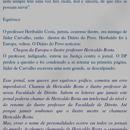
nem sempre têm uma voz fiel, exata, leal e sincera, de que eles se
possam servir”.
Equívoco
O professor Heribaldo Costa, jurista, cearense ilustre, era inimigo de
Jáder Carvalho, então diretor do Diário do Povo. Heribaldo foi à
Europa, voltou. O Diário do Povo noticiou:
Chegou da Europa o ilustre professor Hericaldo Bosta
.
O professor, indignado, entrou na Justiça contra o jornal. O DP
perdeu a questão e foi condenado a se retratar na primeira página.
Jáder de Carvalho escreveu uma nota grande, se desculpando:
Esse jornal, sem querer, por equívoco gráfico, cometeu um erro
imperdoável. Chamou de Hericaldo Bosta o ilustre professor de
nossa Faculdade de Direito. Sabem os leitores que jamais este
jornal poderia chamar de Hericaldo Bosta um intelectual do nível e
do renome do ilustre professor da Faculdade de Direito. Até
porque jamais soubemos que o ilustre mestre se chamasse
Hericaldo Bosta.
Mas, errar o nome de personalidades ocorre em todos os jornais
do mundo. Acabamos chamando de Hericaldo Bosta o venerando