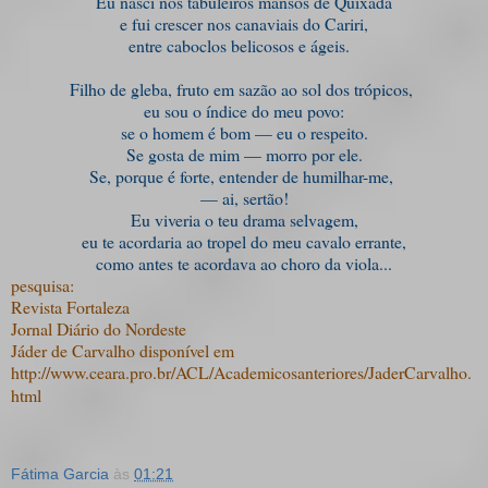
Eu nasci nos tabuleiros mansos de Quixadá
e fui crescer nos canaviais do Cariri,
entre caboclos belicosos e ágeis.
Filho de gleba, fruto em sazão ao sol dos trópicos,
eu sou o índice do meu povo:
se o homem é bom — eu o respeito.
Se gosta de mim — morro por ele.
Se, porque é forte, entender de humilhar-me,
— ai, sertão!
Eu viveria o teu drama selvagem,
eu te acordaria ao tropel do meu cavalo errante,
como antes te acordava ao choro da viola...
pesquisa:
Revista Fortaleza
Jornal Diário do Nordeste
Jáder de Carvalho disponível em
http://www.ceara.pro.br/ACL/Academicosanteriores/JaderCarvalho.
html
Fátima Garcia
às
01:21