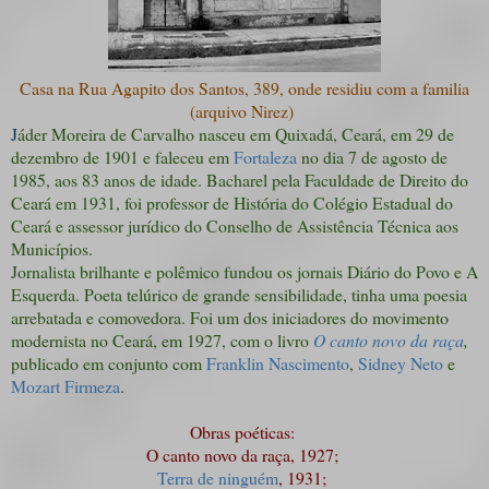
Casa na Rua Agapito dos Santos, 389, onde residiu com a familia
(arquivo Nirez)
J
áder Moreira de Carvalho nasceu em Quixadá, Ceará, em 29 de
dezembro de 1901 e faleceu em
Fortaleza
no dia 7 de agosto de
1985, aos 83 anos de idade. Bacharel pela Faculdade de Direito do
Ceará em 1931, foi professor de História do Colégio Estadual do
Ceará e assessor jurídico do Conselho de Assistência Técnica aos
Municípios.
Jornalista brilhante e polêmico fundou os jornais Diário do Povo e A
Esquerda. Poeta telúrico de grande sensibilidade, tinha uma poesia
arrebatada e comovedora. Foi um dos iniciadores do movimento
modernista no Ceará, em 1927, com o livro
O canto novo da raça
,
publicado em conjunto com
Franklin Nascimento
,
Sidney Neto
e
Mozart Firmeza
.
Obras poéticas:
O canto novo da raça, 1927;
Terra de ninguém
, 1931;