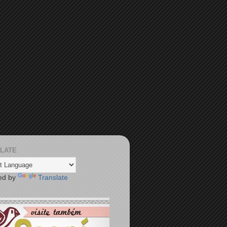
LATE
ed by
Translate