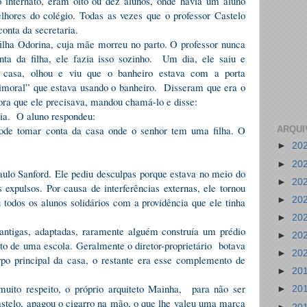
o internato, eram oito ou dez alunos, onde havia um aluno
hores do colégio. Todas as vezes que o professor Castelo
onta da secretaria.
ilha Odorina, cuja mãe morreu no parto. O professor nunca
ta da filha, ele fazia isso sozinho. Um dia, ele saiu e
a casa, olhou e viu que o banheiro estava com a porta
imoral” que estava usando o banheiro. Disseram que era o
 hora que ele precisava, mandou chamá-lo e disse:
aria. O aluno respondeu:
ode tomar conta da casa onde o senhor tem uma filha. O
ARQUI
►
20
►
20
Paulo Sanford. Ele pediu desculpas porque estava no meio do
►
20
 expulsos. Por causa de interferências externas, ele tornou
►
20
 todos os alunos solidários com a providência que ele tinha
►
20
ntigas, adaptadas, raramente alguém construía um prédio
►
20
o de uma escola. Geralmente o diretor-proprietário botava
►
20
rpo principal da casa, o restante era esse complemento de
►
20
muito respeito, o próprio arquiteto Mainha, para não ser
►
20
stelo, apagou o cigarro na mão, o que lhe valeu uma marca