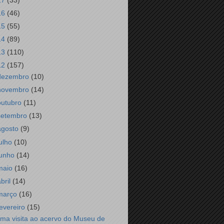
17
(33)
16
(46)
15
(55)
14
(89)
13
(110)
12
(157)
dezembro
(10)
novembro
(14)
outubro
(11)
setembro
(13)
agosto
(9)
julho
(10)
junho
(14)
maio
(16)
abril
(14)
março
(16)
fevereiro
(15)
ma visita ao acervo do Museu de