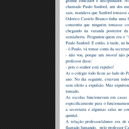
grande educador e disciplinador. N
chamado Paulo Sanford, um dos mel
saía, mandava que Sanford tomasse c
Odorico Castelo Branco tinha uma f
consentiu que ninguém tomasse con
chegando na varanda posterior d
semiaberta. Perguntou quem era o “
Paulo Sanford. E então, à tarde, na
- ô Paulo, vá tomar conta da secret
- não vou, porque um
imoral
não p
professor disse:
- pois o senhor está expulso!
Aí o colégio todo ficou ao lado do 
ano. No dia seguinte, estavam todos
sem efeito a expulsão. Mas expulsou
tomado.
As escolas funcionavam em casas a
especificamente para o funcionament
a secretaria e algumas salas no co
quintal.
A relação professor/alunos era de 
flagrado fumando, pelo professor Ca