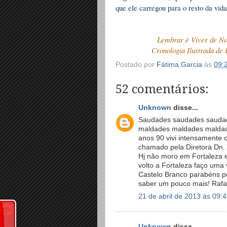
que ele carregou para o resto da 
Lembrar é Viver de No
Cronologia Ilustrada de 
Postado por
Fátima Garcia
às
09:
52 comentários:
Unknown
disse...
Saudades saudades saudad
maldades maldades maldade
anos 90 vivi intensamente 
chamado pela Diretora Dn.
Hj não moro em Fortaleza 
volto a Fortaleza faço uma 
Castelo Branco parabéns po
saber um pouco mais! Rafa
21 de abril de 2013 às 09:
Unknown
disse...