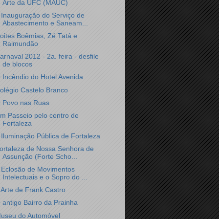
Arte da UFC (MAUC)
 Inauguração do Serviço de
Abastecimento e Saneam...
oites Boêmias, Zé Tatá e
Raimundão
arnaval 2012 - 2a. feira - desfile
de blocos
 Incêndio do Hotel Avenida
olégio Castelo Branco
 Povo nas Ruas
m Passeio pelo centro de
Fortaleza
 Iluminação Pública de Fortaleza
ortaleza de Nossa Senhora de
Assunção (Forte Scho...
 Eclosão de Movimentos
Intelectuais e o Sopro do ...
 Arte de Frank Castro
 antigo Bairro da Prainha
useu do Automóvel