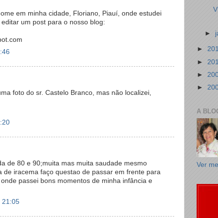
V
ome em minha cidade, Floriano, Piauí, onde estudei
 editar um post para o nosso blog:
►
pot.com
►
20
:46
►
20
►
20
►
20
uma foto do sr. Castelo Branco, mas não localizei,
A BLO
:20
ada de 80 e 90;muita mas muita saudade mesmo
Ver me
a de iracema faço questao de passar em frente para
a onde passei bons momentos de minha infância e
 21:05