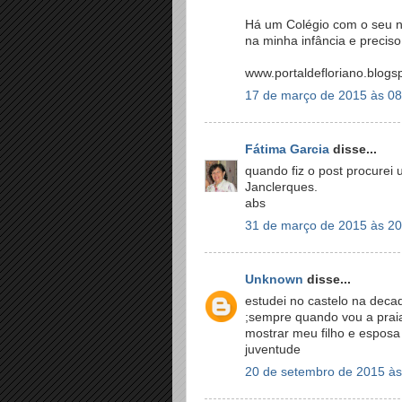
Há um Colégio com o seu n
na minha infância e preciso
www.portaldefloriano.blogs
17 de março de 2015 às 08
Fátima Garcia
disse...
quando fiz o post procurei 
Janclerques.
abs
31 de março de 2015 às 20
Unknown
disse...
estudei no castelo na dec
;sempre quando vou a prai
mostrar meu filho e espos
juventude
20 de setembro de 2015 às