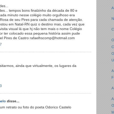
es...
A
s... tempos bons finalzinho da década de 80 e
cada minuto nesse colégio muito orgulhoso era
N
 Rosa de seu Pires para cada chamada de atenção.
estou em Natal-RN quiz o destino mas, cada vez que
visita visual lá que hj não tem mais o nome Colégio
C
r ter colocado essa pequena história assim pude
el Pires de Castro rafaelhscomp@hotmail.com
O
47
C
O
U
sitarmos, ainda que virtualmente, os lugares da
A
F
33
A
A
melo
disse...
O
m retrato ou foto do poeta Odorico Castelo
M