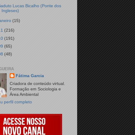
iaduto Lucas Bicalho (Ponte dos
Ingleses)
janeiro
(15)
11
(216)
10
(191)
09
(65)
08
(48)
GUEIRA
Fátima Garcia
Criadora de conteúdo virtual.
Formação em Sociologia e
Área Ambiental
u perfil completo