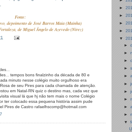
►
20
vida.
►
20
►
20
Fonte:
vo, depoimento de José Barros Maia (Mainha)
►
20
Fortaleza, de Miguel Ângelo de Azevedo (Nirez)
►
20
21
▼
20
►
►
►
►
es...
s... tempos bons finalzinho da década de 80 e
►
cada minuto nesse colégio muito orgulhoso era
►
 Rosa de seu Pires para cada chamada de atenção.
estou em Natal-RN quiz o destino mas, cada vez que
►
visita visual lá que hj não tem mais o nome Colégio
►
r ter colocado essa pequena história assim pude
►
el Pires de Castro rafaelhscomp@hotmail.com
47
►
▼
U