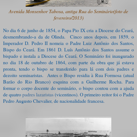
Avenida Monsenhor Tabosa, antiga Rua do Seminário(foto de
fevereiro/2013)
No dia 6 de junho de 1854, o Papa Pio IX cria a Diocese do Ceará,
desmembrando-a da de Olinda. Cinco anos depois, em 1859, o
Imperador D. Pedro II nomeia o Padre Luiz Antônio dos Santos,
Bispo do Ceará. Em 1861 D. Luís Antônio dos Santos assume o
bispado e instala a Diocese do Ceará. O Seminário foi inaugurado
no dia 18 de outubro de 1864, com parte da obra que já estava
pronta, tendo o bispo se transferido para lá com dois padres e
dezoito seminaristas. A
ntes o Bispo residia à Rua Formosa (atual
Barão do Rio Branco) esquina com a Guilherme Rocha. Para
formar o corpo docente do seminário, o bispo contou com a ajuda
de quatro
padres lazaristas
(vicentinos). O primeiro reitor foi o Padre
Pedro Augusto Chevalier, de nacionalidade francesa.