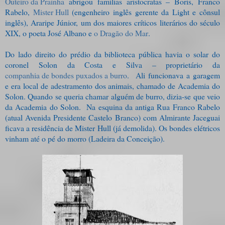
Outeiro da Prainha
abrigou famílias aristocratas – Boris, Franco
Rabelo,
Mister Hull
(engenheiro inglês gerente da Light e cônsul
inglês), Araripe Júnior, um dos maiores críticos literários do século
XIX, o poeta José Albano e
o Dragão do Mar
.
Do lado direito do prédio da biblioteca pública havia o solar do
coronel Solon da Costa e Silva – proprietário da
companhia de bondes puxados a burro
. Ali funcionava a garagem
e era local de adestramento dos animais, chamado de Academia do
Solon. Quando se queria chamar alguém de burro, dizia-se que veio
da Academia do Solon. Na esquina da antiga Rua Franco Rabelo
(atual Avenida Presidente Castelo Branco) com Almirante Jaceguai
ficava a residência de Mister Hull (já demolida). Os bondes elétricos
vinham até o pé do morro (Ladeira da Conceição).