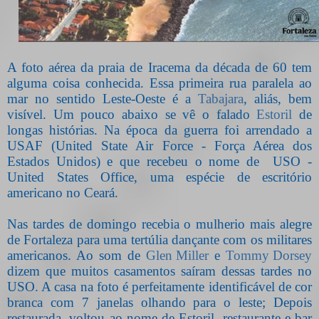
A foto aérea da praia de Iracema da década de 60 tem
alguma coisa conhecida. Essa primeira rua paralela ao
mar no sentido Leste-Oeste é a
Tabajara
, aliás, bem
visível. Um pouco abaixo se vê o falado
Estoril
de
longas histórias. Na época da guerra foi arrendado a
USAF (United State Air Force - Força Aérea dos
Estados Unidos) e que recebeu o nome de
USO -
United States Office, uma espécie de escritório
americano no Ceará.
Nas tardes de domingo recebia o mulherio mais alegre
de Fortaleza para uma tertúlia dançante com os militares
americanos. Ao som de
Glen Miller
e
Tommy Dorsey
dizem que muitos casamentos saíram dessas tardes no
USO. A casa na foto é perfeitamente identificável de cor
branca com 7 janelas olhando para o leste; Depois
restaurada, voltou ao nome de Estoril, restaurante e bar