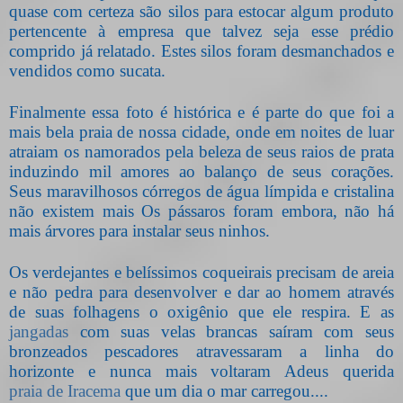
quase com certeza são silos para estocar algum produto
pertencente à empresa que talvez seja esse prédio
comprido já relatado. Estes silos foram desmanchados e
vendidos como sucata.
Finalmente essa foto é histórica e é parte do que foi a
mais bela praia de nossa cidade, onde em noites de luar
atraiam os namorados pela beleza de seus raios de prata
induzindo mil amores ao balanço de seus corações.
Seus maravilhosos córregos de água límpida e cristalina
não existem mais Os pássaros foram embora, não há
mais árvores para instalar seus ninhos.
Os verdejantes e belíssimos coqueirais precisam de areia
e não pedra para desenvolver e dar ao homem através
de suas folhagens o oxigênio que ele respira. E as
jangadas
com suas velas brancas saíram com seus
bronzeados pescadores atravessaram a linha do
horizonte e nunca mais voltaram Adeus querida
praia de Iracema
que um dia o mar carregou....