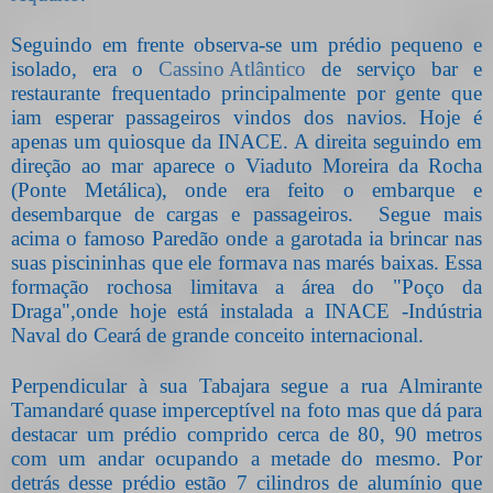
Seguindo em frente observa-se um prédio pequeno e
isolado, era o
Cassino Atlântico
de serviço bar e
restaurante frequentado principalmente por gente que
iam esperar passageiros vindos dos navios. Hoje é
apenas um quiosque da INACE. A direita seguindo em
direção ao mar aparece o Viaduto Moreira da Rocha
(Ponte Metálica), onde era feito o embarque e
desembarque de cargas e passageiros.
Segue mais
acima o famoso Paredão onde a garotada ia brincar nas
suas piscininhas que ele formava nas marés baixas. Essa
formação rochosa limitava a área do "Poço da
Draga",onde hoje está instalada a INACE -Indústria
Naval do Ceará de grande conceito internacional.
Perpendicular à sua Tabajara segue a rua Almirante
Tamandaré quase imperceptível na foto mas que dá para
destacar um prédio comprido cerca de 80, 90 metros
com um andar ocupando a metade do mesmo. Por
detrás desse prédio estão 7 cilindros de alumínio que