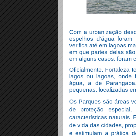
Com a urbanização deso
espelhos d’água foram 
verifica até em lagoas m
em que partes delas são i
em alguns casos, foram 
Oficialmente,
Fortaleza
te
lagos ou lagoas, onde 
água, a de Parangaba
pequenas, localizadas em
Os Parques são áreas v
de proteção especial
características naturais.
de vida das cidades, pro
e estimulam a prática de