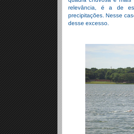
relevância, é a de 
precipitações. Nesse ca
desse excesso.