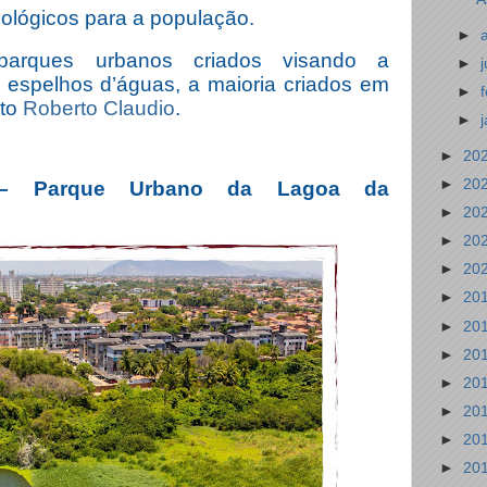
siológicos para a população.
►
parques urbanos criados visando a
►
 espelhos d’águas, a maioria criados em
►
ito
Roberto Claudio
.
►
►
20
►
20
 Parque Urbano da Lagoa da
►
20
►
20
►
20
►
20
►
20
►
20
►
20
►
20
►
20
►
20