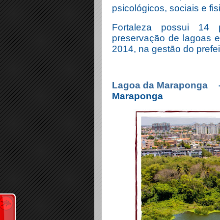
psicológicos, sociais e fi
Fortaleza possui 14 
preservação de lagoas e
2014, na gestão do prefe
Lagoa da Maraponga
–
Maraponga