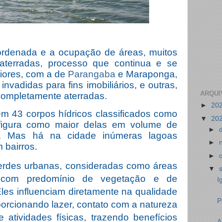
rdenada e a ocupação de áreas, muitos
aterradas, processo que continua e se
aiores, com a de
Parangaba
e Maraponga,
nvadidas para fins imobiliários, e outras,
ARQUI
completamente aterradas.
►
20
m 43 corpos hídricos classificados como
▼
20
figura como maior delas em volume de
►
. Mas há na cidade inúmeras lagoas
►
 bairros.
►
erdes urbanas, consideradas como áreas
▼
, com predomínio de vegetação e de
I
 Eles influenciam diretamente na qualidade
P
porcionando lazer, contato com a natureza
 atividades físicas, trazendo benefícios
A