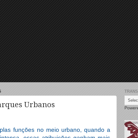
5
TRANS
Parques Urbanos
Power
iplas funções no meio urbano, quando a
intensa, essas atribuições ganham mais