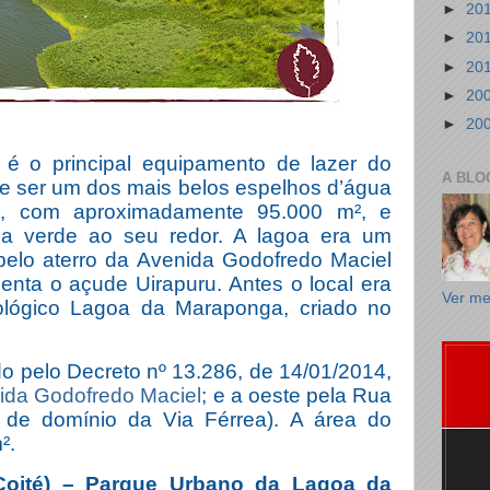
►
20
►
20
►
20
►
20
►
20
 o principal equipamento de lazer do
A BLO
e ser um dos mais belos espelhos d’água
a, com aproximadamente 95.000 m², e
a verde ao seu redor. A lagoa era um
pelo aterro da Avenida Godofredo Maciel
enta o açude Uirapuru. Antes o local era
Ver me
lógico Lagoa da Maraponga, criado no
do pelo Decreto nº 13.286, de 14/01/2014,
ida Godofredo Maciel
; e a oeste pela Rua
ixa de domínio da Via Férrea). A área do
².
Coité) – Parque Urbano da Lagoa da