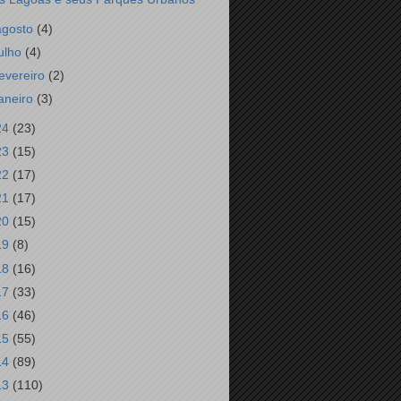
agosto
(4)
julho
(4)
fevereiro
(2)
janeiro
(3)
24
(23)
23
(15)
22
(17)
21
(17)
20
(15)
19
(8)
18
(16)
17
(33)
16
(46)
15
(55)
14
(89)
13
(110)