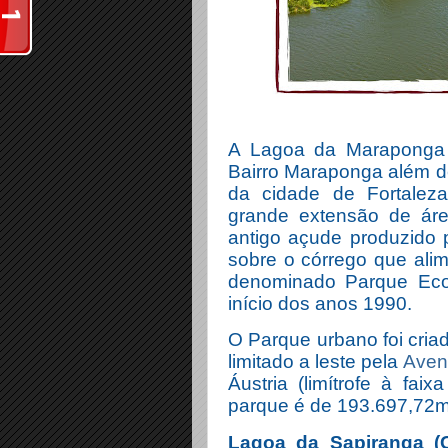
A Lagoa da Maraponga é
Bairro Maraponga além d
da cidade de Fortalez
grande extensão de áre
antigo açude produzido 
sobre o córrego que alim
denominado Parque Eco
início dos anos 1990.
O Parque urbano foi cria
limitado a leste pela
Aven
Áustria (limítrofe à fa
parque é de 193.697,72m
Lagoa da Sapiranga (