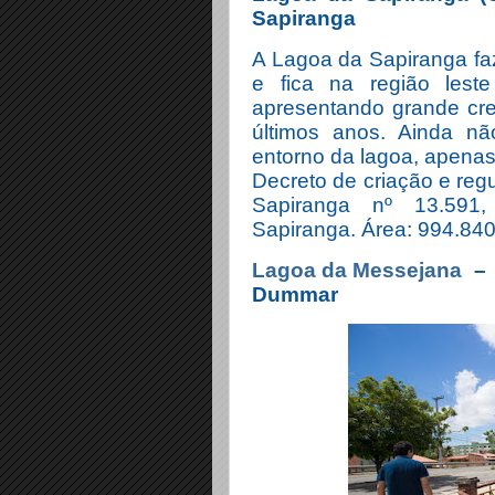
Sapiranga
A Lagoa da Sapiranga faz
e fica na região lest
apresentando grande cr
últimos anos. Ainda n
entorno da lagoa, apenas
Decreto de criação e re
Sapiranga nº 13.591,
Sapiranga. Área: 994.840
Lagoa da Messejana
– 
Dummar