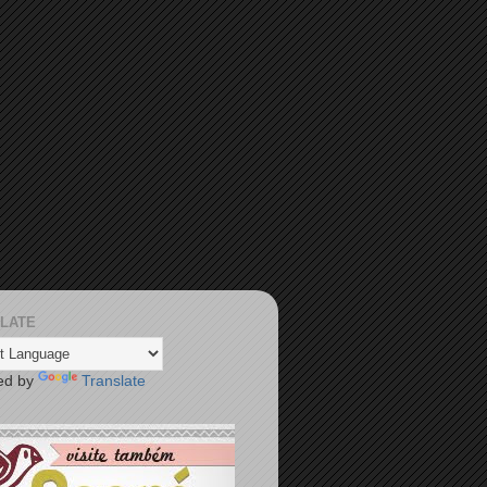
LATE
ed by
Translate