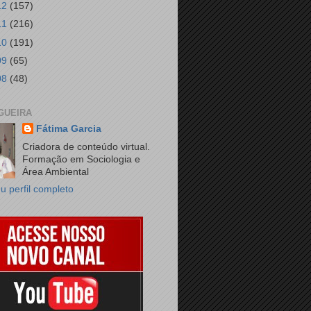
12
(157)
11
(216)
10
(191)
09
(65)
08
(48)
GUEIRA
Fátima Garcia
Criadora de conteúdo virtual.
Formação em Sociologia e
Área Ambiental
u perfil completo