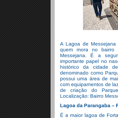
A Lagoa de Messejana é
quem mora no bairro 
Messejana. É a segun
importante papel no nas
histórico da cidade de
denominado como Parque
possui uma área de mai
com equipamentos de laze
de criação do Parque
Localização: Bairro Mess
Lagoa da Parangaba – 
É a maior lagoa de Fort