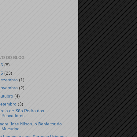
VO DO BLOG
26
(8)
25
(23)
dezembro
(1)
novembro
(2)
outubro
(4)
setembro
(3)
greja de São Pedro dos
Pescadores
adre José Nilson, o Benfeitor do
Mucuripe
s Lagoas e seus Parques Urbanos