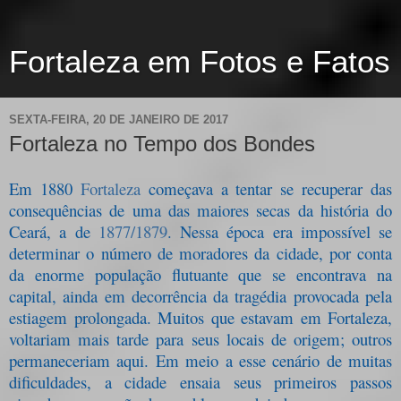
Fortaleza em Fotos e Fatos
SEXTA-FEIRA, 20 DE JANEIRO DE 2017
Fortaleza no Tempo dos Bondes
Em 1880
Fortaleza
começava a tentar se recuperar das
consequências de uma das maiores secas da história do
Ceará, a de
1877/1879
. Nessa época
e
ra impossível se
determinar o número de moradores da cidade, por conta
da enorme população flutuante que se encontrava na
capital, ainda em decorrência da tragédia provocada pela
estiagem prolongada. Muitos que estavam em Fortaleza,
voltariam mais tarde para seus locais de origem; outros
permaneceriam aqui. Em meio a esse cenário de muitas
dificuldades, a cidade ensaia seus primeiros passos