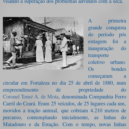
visando a superação dos problemas advindos com a seca.
A primeira
grande conquista
do período pós
estiagem foi a
inauguração
do
transporte
coletivo urbano.
Os bondes
começaram a
circular em Fortaleza no dia 25 de abril de 1880, num
empreendimento de propriedade do
Coronel Tomé A. de Mota
, denominada Companhia Ferro
Carril do Ceará. Eram 25 veículos, de 25 lugares cada um,
movidos a tração animal, que cobriam 4.210 metros de
percurso
, contemplando
inicialmente
, as linhas do
Matadouro e da Estação. Com o tempo, novas linhas