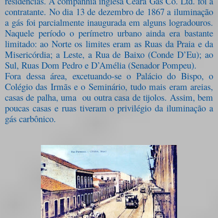
residências. A companhia inglesa Ceará Gás Co. Ltd. foi a
contratante. No dia 13 de dezembro de 1867 a iluminação
a gás foi parcialmente inaugurada em alguns logradouros.
Naquele período o perímetro urbano ainda era bastante
limitado: ao Norte os limites eram as Ruas da Praia e da
Misericórdia; a Leste, a Rua de Baixo (Conde D’Eu); ao
Sul, Ruas Dom Pedro e D’Amélia (Senador Pompeu).
Fora dessa área, excetuando-se o Palácio do Bispo, o
Colégio das Irmãs e o Seminário, tudo mais eram areias,
casas de palha, uma ou outra casa de tijolos. Assim, bem
poucas casas e ruas tiveram o privilégio da iluminação a
gás carbônico.