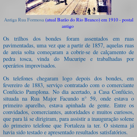
Antiga Rua Formosa
(atual Barão do Rio Branco) em 1910 - postal
antigo
Os trilhos dos bondes foram assentados em ruas
pavimentadas, uma vez que a partir de 1857, aquelas ruas
de areia solta começaram a cobrir-se de calçamento de
pedra tosca, vinda do Mucuripe e trabalhadas por
operários improvisados.
Os telefones chegaram logo depois dos bondes, em
fevereiro de 1883, serviço contratado com o comerciante
Confúcio Pamplona.
N
o dia acertado,
a
Casa Confúcio,
situada na Rua Major Facundo n° 59, onde estava o
primeiro aparelho, estava apinhada de gente. Entre os
convidados, comerciantes, autoridades e muitos curiosos,
que para lá se dirigiram, para assistir a inauguração solene
do primeiro telefone que Fortaleza ia ter. O sistema já
havia sido testado e apresentado resultados satisfatórios.