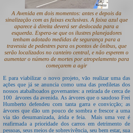
A Avenida em dois momentos: antes e depois da
sinalização com as faixas exclusivas. A faixa azul que
aparece à direita deverá ser deslocada para a
esquerda.
Espera-se que os ilustres planejadores
tenham adotado medidas de segurança para a
travessia de pedestres para os pontos de ônibus, que
serão localizados no canteiro central, e não esperem o
aumentar o número de mortes por atropelamento para
começarem a agir
E para viabilizar o novo projeto, vão realizar uma das
ações que já se anuncia como uma das prediletas dos
nossos atabalhoados governantes: a retirada de cerca de
100 árvores da avenida. As árvores que o saudoso Frei
Humberto defendeu com tanta garra e convicção; as
árvores que dão um pouco de sombra e frescor a uma
via tão desumanizada, árida e feia.
Mais uma vez é
reafirmada a prioridade dos carros em detrimento de
pessoas, seus meios de sobrevivência, seu bem estar, sua