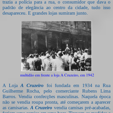
trazia a polícia para a rua, o consumidor que dava o
padrão de elegância ao centro da cidade, tudo isso
desapareceu. E grandes lojas sumiram junto.
multidão em frente a loja A Cruzeiro, em 1942
A Loja
A Cruzeiro
foi fundada em 1934 na Rua
Guilherme Rocha, pelo comerciante Rubens Lima
Barros. Vendia confecções masculinas. Naquela época
não se vendia roupa pronta, até começarem a aparecer
as camisarias.
A Cruzeiro
vendia camisas pré-acabadas,