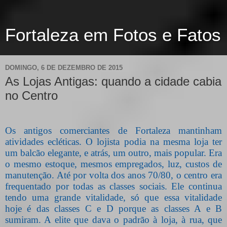
Fortaleza em Fotos e Fatos
DOMINGO, 6 DE DEZEMBRO DE 2015
As Lojas Antigas: quando a cidade cabia
no Centro
Os antigos comerciantes de Fortaleza mantinham
atividades ecléticas. O lojista podia na mesma loja ter
um balcão elegante, e atrás, um outro, mais popular. Era
o mesmo estoque, mesmos empregados, luz, custos de
manutenção. Até por volta dos anos 70/80, o centro era
frequentado por todas as classes sociais. Ele continua
tendo uma grande vitalidade, só que essa vitalidade
hoje é das classes C e D porque as classes A e B
sumiram. A elite que dava o padrão à loja, à rua, que