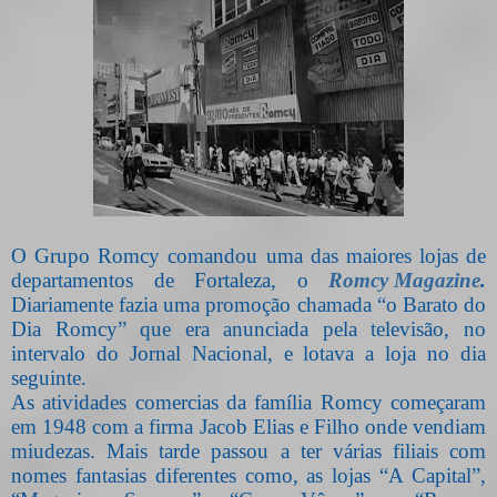
O Grupo Romcy comandou uma das maiores lojas de
departamentos de Fortaleza, o
Romcy Magazine
.
Diariamente fazia uma promoção chamada “o Barato do
Dia Romcy” que era anunciada pela televisão, no
intervalo do Jornal Nacional, e lotava a loja no dia
seguinte.
As atividades comercias da família Romcy começaram
em 1948 com a firma Jacob Elias
e
Filho onde vendiam
miudezas. Mais tarde passou a ter várias filiais com
nomes fantasias diferentes como, as lojas “A Capital”,