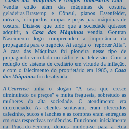
“
Casas das Máquinas e Artigos Domésticos Ltda
.”
Vendia então além das máquinas de costura,
geladeiras Brastemp
e Cônsul, pianos Essenfelder,
móveis, brinquedos, roupas e peças para máquinas de
costura. Dizia-se que tudo que a sociedade quisesse
adquirir, a
Casa das Máquinas
vendia. Gontran
Nascimento logo compreendeu a importância da
propaganda para o negócio. Aí surgiu o “repórter Alfa”.
A casa das Máquinas foi pioneira nesse tipo de
propaganda veiculada no rádio e na televisão. Com a
redução do sistema de crediário em virtude da inflação,
e com o falecimento do proprietário em 1985, a
Casa
das Máquinas
foi desativada.
A Cearense
tinha o slogan “A casa que cresce
diminuindo os preços” e muita freguesia, sobretudo as
mulheres da alta sociedade. O atendimento era
diferenciado. As clientes sentavam, eram oferecidos
cafezinho, sucos e lanches e as compras eram entregues
em suas respectivas residências. Funcionou inicialmente
na
Praça do Ferreira
, depois mudou-se para a Rua