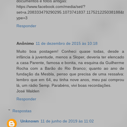
documentos e fotos antigas:
https://www.facebook.com/media/set/?
set=a.208333479290295.1073741837.117521225038188&t
ype=3
Responder
Anônimo
11 de dezembro de 2015 às 10:18
Muito boa postagem! Conheci quase todas, desde a
infância à juventude, menos a Sloper, deveria ter elencado
a casa Parente, famosa e bonita, na esquina da Guilherme
Rocha com a Barão do Rio Branco; quanto ao ano de
fundação da Mesbla, penso que precisa de uma ressalva:
lembro que em 64, eu tinha nove anos, meu pai comprou
lá, um rádio Semp. Parabéns, vivi boas recordações.
José Walden
Responder
Respostas
Unknown
11 de junho de 2019 às 11:02