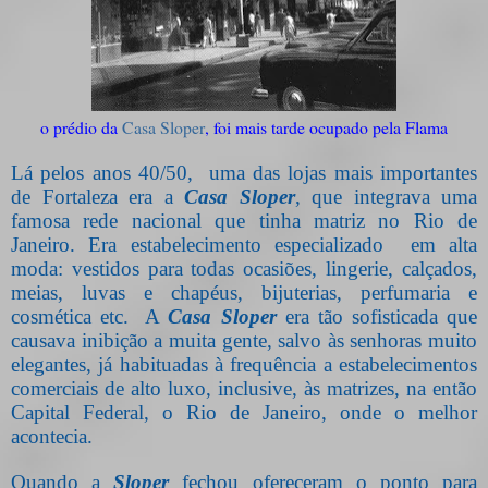
o prédio da
Casa Sloper
, foi mais tarde ocupado pela Flama
Lá pelos anos 40/50,
uma d
as lojas mais importantes
de Fortaleza era a
Casa Sloper
, que integrava uma
famosa rede nacional que tinha matriz no Rio de
Janeiro. Era estabelecimento especializado
em alta
moda: vestidos para todas ocasiões, lingerie, calçados,
meias, luvas e chapéus, bijuterias, perfumaria e
cosmética etc.
A
Casa
Sloper
era tão sofisticada que
causava inibição a muita gente, salvo às senhoras muito
elegantes, já habituadas à frequência a estabelecimentos
comerciais de alto luxo, inclusive, às matrizes, na então
Capital Federal, o Rio de Janeiro, onde o melhor
acontecia.
Quando a
Sloper
fechou ofereceram o ponto para