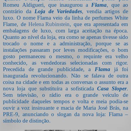
Romeu Aldigueri, que inaugurou a
Flama
, que ao
contrário da
Loja de Variedades
, vendia artigos de
luxo. O nome Flama veio da linha de perfumes White
Flame, de
Helena Rubinstein
, que era apresentada em
embalagens de luxo, com larga aceitação na época.
Quanto ao nível da loja, era como se apenas tivesse sido
trocado o nome e a administração, porque se as
instalações passaram por leves modificações, o bom
gosto permaneceu o mesmo, o requinte era velho
conhecido, as vendedoras selecionadas com rigor.
Precedida de grande publicidade, a
Flama
já foi
inaugurada revolucionando. Não se falava de outra
coisa na cidade e em todas as conversas o assunto era a
nova loja que substituíra a sofisticada
Casa Sloper
.
Sem televisão, o rádio era o grande veículo de
publicidade daqueles tempos e volta e meia podia-se
ouvir a voz insinuante e macia de Maria José Brás, na
PRE-9, anunciando o slogan da nova loja: Flama –
símbolo de distinção.