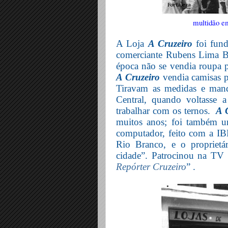
multidão em
A Loja
A Cruzeiro
foi fun
comerciante Rubens Lima Ba
época não se vendia roupa p
A Cruzeiro
vendia camisas p
Tiravam as medidas e mand
Central, quando voltasse 
trabalhar com os ternos.
A 
muitos anos; foi também um
computador, feito com a I
Rio Branco, e o proprietár
cidade”. Patrocinou na TV C
Repórter Cruzeiro
” .