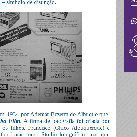
a – símbolo de distinção.
em 1934 por Ademar Bezerra de Albuquerque,
ba Film
. A firma de fotografia foi criada por
 os filhos, Francisco (Chico Albuquerque) e
funcionar como Studio fotográfico, mas que