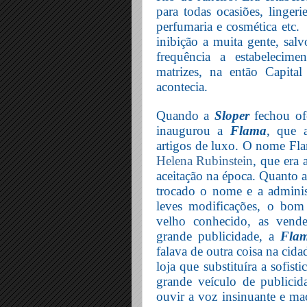
para todas ocasiões, lingeri
perfumaria e cosmética etc.
inibição a muita gente, salv
frequência a estabelecime
matrizes, na então Capita
acontecia.
Quando a
Sloper
fechou of
inaugurou a
Flama
, que 
artigos de luxo. O nome Fla
Helena Rubinstein
, que era
aceitação na época. Quanto a
trocado o nome e a administ
leves modificações, o bom
velho conhecido, as vende
grande publicidade, a
Fla
falava de outra coisa na cid
loja que substituíra a sofist
grande veículo de publicid
ouvir a voz insinuante e ma