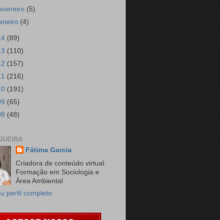
fevereiro
(5)
janeiro
(4)
14
(89)
13
(110)
12
(157)
11
(216)
10
(191)
09
(65)
08
(48)
GUEIRA
Fátima Garcia
Criadora de conteúdo virtual.
Formação em Sociologia e
Área Ambiental
u perfil completo