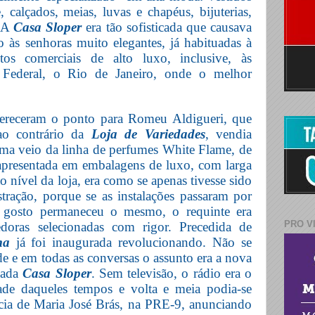
e, calçados, meias, luvas e chapéus, bijuterias,
A
Casa
Sloper
era tão sofisticada que causava
o às senhoras muito elegantes, já habituadas à
ntos comerciais de alto luxo, inclusive, às
l Federal, o Rio de Janeiro, onde o melhor
ereceram o ponto para Romeu Aldigueri, que
ao contrário da
Loja de Variedades
, vendia
ma veio da linha de perfumes White Flame, de
 apresentada em embalagens de luxo, com larga
o nível da loja, era como se apenas tivesse sido
ração, porque se as instalações passaram por
 gosto permaneceu o mesmo, o requinte era
PRO V
doras selecionadas com rigor. Precedida de
ma
já foi inaugurada revolucionando. Não se
ade e em todas as conversas o assunto era a nova
icada
Casa Sloper
. Sem televisão, o rádio era o
ade daqueles tempos e volta e meia podia-se
cia de Maria José Brás, na PRE-9, anunciando