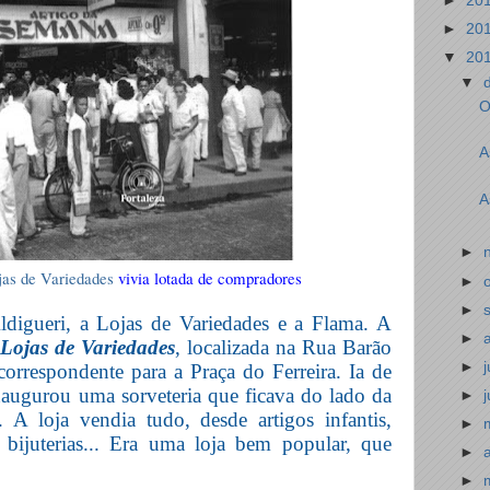
►
20
►
20
▼
20
▼
O
A
A
►
jas de Variedades
vivia lotada de compradores
►
►
digueri, a Lojas de Variedades e a Flama. A
►
Lojas de Variedades
, localizada na Rua Barão
►
rrespondente para a Praça do Ferreira. Ia de
augurou uma sorveteria que ficava do lado da
►
A loja vendia tudo, desde artigos infantis,
►
 bijuterias... Era uma loja bem popular, que
►
►