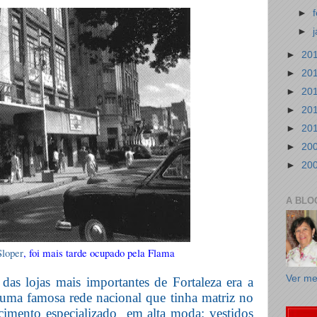
►
►
►
20
►
20
►
20
►
20
►
20
►
20
►
20
A BLO
Sloper
, foi mais tarde ocupado pela Flama
Ver me
 d
as lojas mais importantes de Fortaleza era a
 uma famosa rede nacional que tinha matriz no
cimento especializado
em alta moda: vestidos