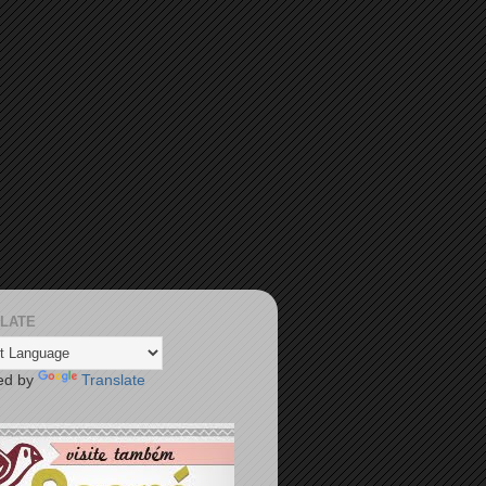
LATE
ed by
Translate