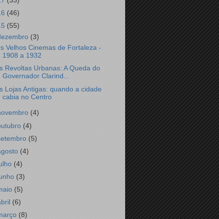
17
(33)
16
(46)
15
(55)
dezembro
(3)
s Velhos Cinemas de Fortaleza -
1908 a 1932
s Revoltas Urbanas: A Queda do
Governador Clarind...
s Lojas Antigas: quando a cidade
cabia no Centro
novembro
(4)
outubro
(4)
setembro
(5)
agosto
(4)
julho
(4)
junho
(3)
maio
(5)
abril
(6)
março
(8)