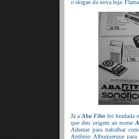
o slogan da nova loja: Flam
J
á a
Aba Film
foi fundada 
que deu origem ao nome
A
Ademar para trabalhar com
Antônio Albuquerque para 