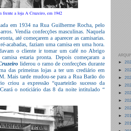
 frente a loja A Cruzeiro, em 1942
dada em 1934 na Rua Guilherme Rocha, pelo
rros. Vendia confecções masculinas. Naquela
ronta, até começarem a aparecer as camisarias.
ré-acabadas, faziam uma camisa em uma hora.
avam o cliente ir tomar um café no Abrigo
ARQUI
a camisa estaria pronta. Depois começaram a
►
20
Cruzeiro
liderou o ramo de confecções durante
a das primeiras lojas a ter um crediário em
►
20
BM. Mais tarde mudou-se para a Rua Barão do
►
20
io criou a expressão “quarteirão sucesso da
►
20
eará o noticiário das 8 da noite intitulado “
►
20
►
20
►
20
►
20
►
20