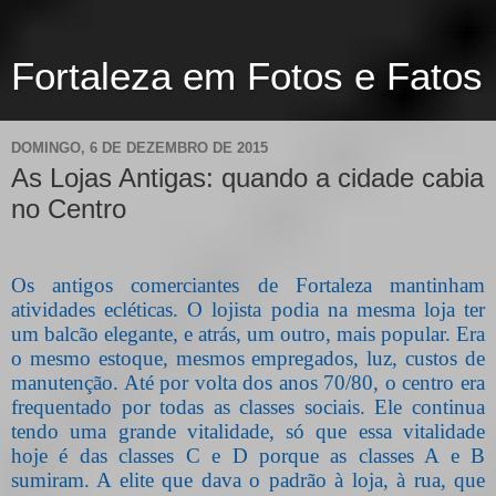
Fortaleza em Fotos e Fatos
DOMINGO, 6 DE DEZEMBRO DE 2015
As Lojas Antigas: quando a cidade cabia
no Centro
Os antigos comerciantes de Fortaleza mantinham
atividades ecléticas. O lojista podia na mesma loja ter
um balcão elegante, e atrás, um outro, mais popular. Era
o mesmo estoque, mesmos empregados, luz, custos de
manutenção. Até por volta dos anos 70/80, o centro era
frequentado por todas as classes sociais. Ele continua
tendo uma grande vitalidade, só que essa vitalidade
hoje é das classes C e D porque as classes A e B
sumiram. A elite que dava o padrão à loja, à rua, que