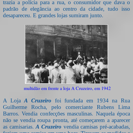
trazia a polícia para a rua, o consumidor que dava o
padrão de elegância ao centro da cidade, tudo isso
desapareceu. E grandes lojas sumiram junto.
multidão em frente a loja A Cruzeiro, em 1942
A Loja
A Cruzeiro
foi fundada em 1934 na Rua
Guilherme Rocha, pelo comerciante Rubens Lima
Barros. Vendia confecções masculinas. Naquela época
não se vendia roupa pronta, até começarem a aparecer
as camisarias.
A Cruzeiro
vendia camisas pré-acabadas,