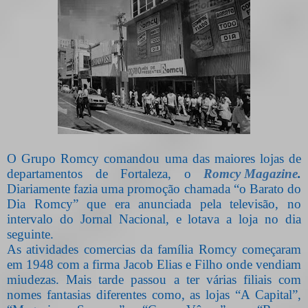
O Grupo Romcy comandou uma das maiores lojas de
departamentos de Fortaleza, o
Romcy Magazine
.
Diariamente fazia uma promoção chamada “o Barato do
Dia Romcy” que era anunciada pela televisão, no
intervalo do Jornal Nacional, e lotava a loja no dia
seguinte.
As atividades comercias da família Romcy começaram
em 1948 com a firma Jacob Elias
e
Filho onde vendiam
miudezas. Mais tarde passou a ter várias filiais com
nomes fantasias diferentes como, as lojas “A Capital”,