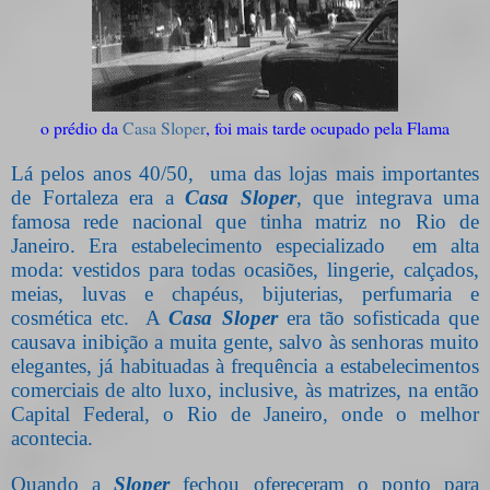
o prédio da
Casa Sloper
, foi mais tarde ocupado pela Flama
Lá pelos anos 40/50,
uma d
as lojas mais importantes
de Fortaleza era a
Casa Sloper
, que integrava uma
famosa rede nacional que tinha matriz no Rio de
Janeiro. Era estabelecimento especializado
em alta
moda: vestidos para todas ocasiões, lingerie, calçados,
meias, luvas e chapéus, bijuterias, perfumaria e
cosmética etc.
A
Casa
Sloper
era tão sofisticada que
causava inibição a muita gente, salvo às senhoras muito
elegantes, já habituadas à frequência a estabelecimentos
comerciais de alto luxo, inclusive, às matrizes, na então
Capital Federal, o Rio de Janeiro, onde o melhor
acontecia.
Quando a
Sloper
fechou ofereceram o ponto para