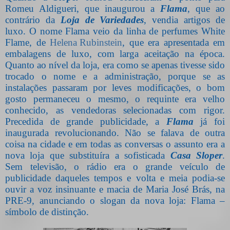
Romeu Aldigueri, que inaugurou a
Flama
, que ao
contrário da
Loja de Variedades
, vendia artigos de
luxo. O nome Flama veio da linha de perfumes White
Flame, de
Helena Rubinstein
, que era apresentada em
embalagens de luxo, com larga aceitação na época.
Quanto ao nível da loja, era como se apenas tivesse sido
trocado o nome e a administração, porque se as
instalações passaram por leves modificações, o bom
gosto permaneceu o mesmo, o requinte era velho
conhecido, as vendedoras selecionadas com rigor.
Precedida de grande publicidade, a
Flama
já foi
inaugurada revolucionando. Não se falava de outra
coisa na cidade e em todas as conversas o assunto era a
nova loja que substituíra a sofisticada
Casa Sloper
.
Sem televisão, o rádio era o grande veículo de
publicidade daqueles tempos e volta e meia podia-se
ouvir a voz insinuante e macia de Maria José Brás, na
PRE-9, anunciando o slogan da nova loja: Flama –
símbolo de distinção.