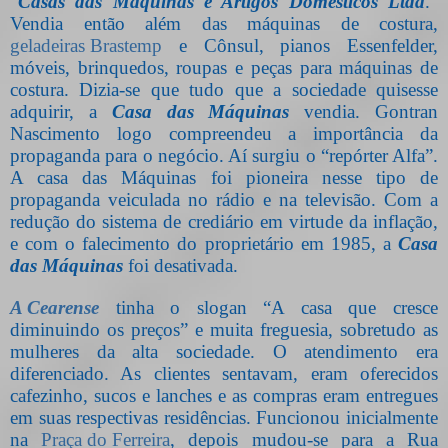
“
Casas das Máquinas e Artigos Domésticos Ltda
.”
Vendia então além das máquinas de costura,
geladeiras Brastemp
e Cônsul, pianos Essenfelder,
móveis, brinquedos, roupas e peças para máquinas de
costura. Dizia-se que tudo que a sociedade quisesse
adquirir, a
Casa das Máquinas
vendia. Gontran
Nascimento logo compreendeu a importância da
propaganda para o negócio. Aí surgiu o “repórter Alfa”.
A casa das Máquinas foi pioneira nesse tipo de
propaganda veiculada no rádio e na televisão. Com a
redução do sistema de crediário em virtude da inflação,
e com o falecimento do proprietário em 1985, a
Casa
das Máquinas
foi desativada.
A Cearense
tinha o slogan “A casa que cresce
diminuindo os preços” e muita freguesia, sobretudo as
mulheres da alta sociedade. O atendimento era
diferenciado. As clientes sentavam, eram oferecidos
cafezinho, sucos e lanches e as compras eram entregues
em suas respectivas residências. Funcionou inicialmente
na
Praça do Ferreira
, depois mudou-se para a Rua