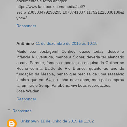
documentos e fotos antigas:
https://www.facebook.com/media/set/?
set=a.208333479290295.1073741837.117521225038188&t
ype=3
Responder
Anônimo
11 de dezembro de 2015 às 10:18
Muito boa postagem! Conheci quase todas, desde a
infância à juventude, menos a Sloper, deveria ter elencado
a casa Parente, famosa e bonita, na esquina da Guilherme
Rocha com a Barão do Rio Branco; quanto ao ano de
fundação da Mesbla, penso que precisa de uma ressalva:
lembro que em 64, eu tinha nove anos, meu pai comprou
lá, um rádio Semp. Parabéns, vivi boas recordações.
José Walden
Responder
Respostas
Unknown
11 de junho de 2019 às 11:02