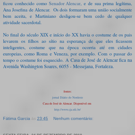
ficou conhecido como
Senador Alencar
, e de sua prima legítima,
Ana Josefina de Alencar. Os dois formaram uma união socialmente
bem aceita, e Martiniano desligou-se bem cedo de qualquer
atividade sacerdotal.
No final do século XIX e início do XX havia o costume de os pais
levarem os filhos ao sítio na esperança de que eles ficassem
inteligentes, costume que na época ocorria até em cidades
europeias, como Roma e Veneza, por exemplo.
Com o passar do
tempo o costume foi esquecido.
A Casa de José de Alencar fica na
Avenida
Washington Soares, 6055 -
Messejana, Fortaleza.
fontes:
jornal Diário do Nordeste
Casa de José de Alencar. Disponível em
http://www.cja.ufc.br/
Fátima Garcia
às
23:45
Nenhum comentário: