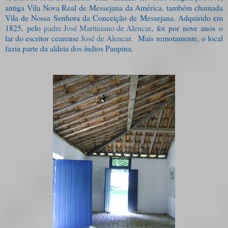
antiga Vila Nova Real de Messejana da América, também chamada
Vila de Nossa Senhora da Conceição de Messejana. Adquirido em
1825, pelo
padre José Martiniano de Alencar
, foi por nove anos o
lar do escritor cearense
José de Alencar
. Mais remotamente, o local
fazia parte da aldeia dos índios Paupina.