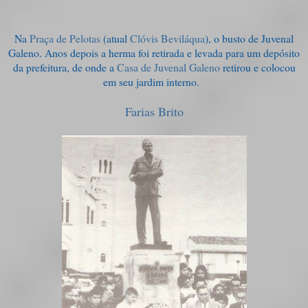
Na
Praça de Pelotas
(atual
Clóvis Beviláqua
), o busto de Juvenal
Galeno. Anos depois a herma foi retirada e levada para um depósito
da prefeitura, de onde a
Casa de Juvenal Galeno
retirou e colocou
em seu jardim interno.
Farias Brito