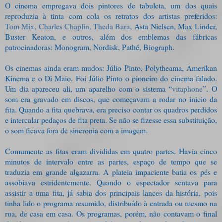
O cinema empregava dois pintores de tabuleta, um dos quais
reproduzia à tinta com cola os retratos dos artistas preferidos:
Tom Mix
,
Charles Chaplin
,
Theda Bara
, Asta Nielsen, Max Linder,
Buster Keaton, e outros, além dos emblemas das fábricas
patrocinadoras: Monogram, Nordisk, Pathé, Biograph.
Os cinemas ainda eram mudos: Júlio Pinto, Polytheama, Amerikan
Kinema e o Di Maio. Foi Júlio Pinto o pioneiro do cinema falado.
Um dia apareceu ali, um aparelho com o sistema “
vitaphone
”. O
som era gravado em discos, que começavam a rodar no inicio da
fita. Quando a fita quebrava, era preciso contar os quadros perdidos
e intercalar pedaços de fita preta. Se não se fizesse essa substituição,
o som ficava fora de sincronia com a imagem.
Comumente as fitas eram divididas em quatro partes. Havia cinco
minutos de intervalo entre as partes, espaço de tempo que se
traduzia em grande algazarra. A plateia impaciente batia os pés e
assobiava estridentemente. Quando o espectador sentava para
assistir a uma fita, já sabia dos principais lances da história, pois
tinha lido o programa resumido, distribuído à entrada ou mesmo na
rua, de casa em casa. Os programas, porém, não contavam o final