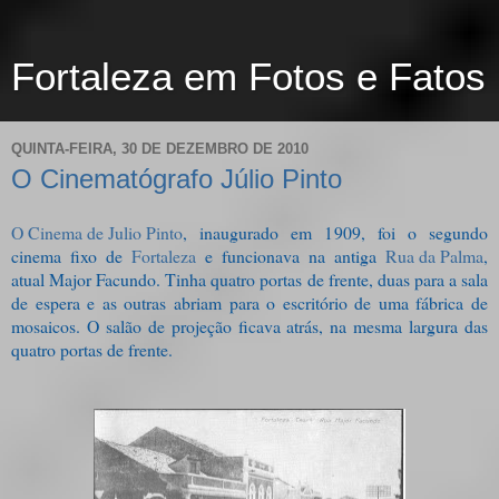
Fortaleza em Fotos e Fatos
QUINTA-FEIRA, 30 DE DEZEMBRO DE 2010
O Cinematógrafo Júlio Pinto
O Cinema de Julio Pinto
, inaugurado em 1909, foi o segundo
cinema fixo de
Fortaleza
e funcionava na antiga
Rua da Palma
,
atual Major Facundo. Tinha quatro portas de frente, duas para a sala
de espera e as outras abriam para o escritório de uma fábrica de
mosaicos. O salão de projeção ficava atrás, na mesma largura das
quatro portas de frente.