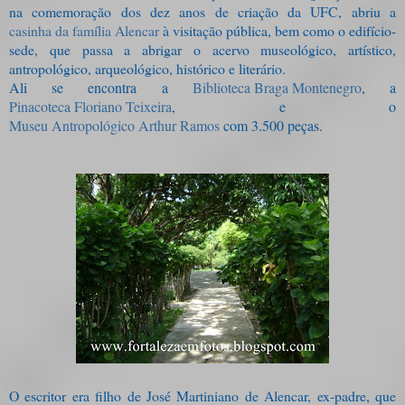
na comemoração dos dez anos de criação da UFC, abriu a
casinha da família Alencar
à visitação pública, bem como o edifício-
sede, que passa a abrigar o acervo museológico, artístico,
antropológico, arqueológico, histórico e literário.
Ali se encontra a
Biblioteca Braga Montenegro
, a
Pinacoteca Floriano Teixeira
, e o
Museu Antropológico Arthur Ramos
com 3.500 peças.
O escritor era filho de José Martiniano de Alencar, ex-padre, que