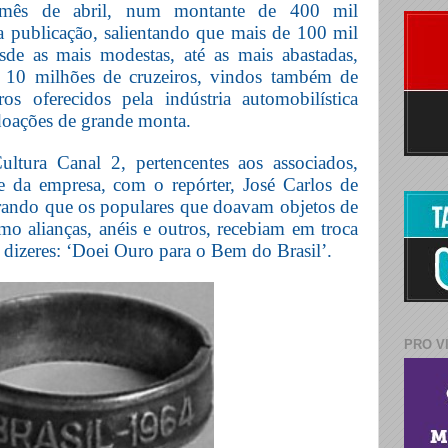
 mês de abril, num montante de 400 mil
 a publicação, salientando que mais de 100 mil
sde as mais modestas, até as mais abastadas,
é 10 milhões de cruzeiros, vindos também de
os oferecidos pela indústria automobilística
 doações de grande monta.
tura Canal 2, pertencentes aos associados,
e da empresa, com o repórter, José Carlos de
rando que os populares que doavam objetos de
mo alianças, anéis e outros, recebiam em troca
 dizeres: ‘Doei Ouro para o Bem do Brasil’.
PRO V