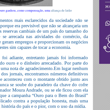
ouro ganhou, como compensação, uma
aliança de latão
entos mais esclarecidos da sociedade não se
porque era previsível que não se alcançaria um
 as reservas cambiais de um país do tamanho do
 se arrecada nas atividades do comércio, da
que geram empregos e proporcionam os negócios
estes sim capazes de tocar a economia.
oi adiante, entretanto jamais foi informado
odo ouro e o dinheiro arrecadado. Por parte do
a uma nota de agradecimento.Em lugar nenhum
s dos jornais, encontramos números definitivos
e aconteceu com o montante obtido junto aos
unca se soube do paradeiro da chave do cofre
nador Moura Andrade, ou se ele ficou com ela
er que a campanha “Ouro para o Bem do Brasil”
licado contra a população honesta, mais uma
 história do país e o pior, com o uso da mídia.