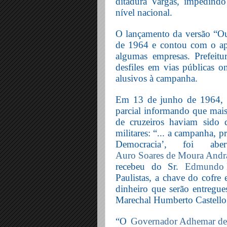
ditadura Vargas, impedindo
nível nacional.
O lançamento da versão “Ou
de 1964 e contou com o ap
algumas empresas. Prefeit
desfiles em vias públicas o
alusivos à campanha.
Em 13 de junho de 1964, a
parcial informando que mais
de cruzeiros haviam sido 
militares: “... a campanha,
Democracia’, foi a
Auro Soares de Moura Andr
recebeu do Sr.
Edmundo 
Paulistas, a chave do cofre
dinheiro que serão entregue
Marechal Humberto Castello
“O
Governador Adhemar de