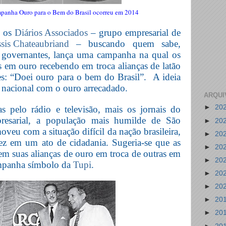
panha Ouro para o Bem do Brasil ocorreu em 2014
, os
Diários Associados
– grupo empresarial de
sis Chateaubriand
– buscando quem sabe,
governantes, lança uma campanha na qual os
as em ouro recebendo em troca alianças de latão
s: “Doei ouro para o bem do Brasil”.
A ideia
a nacional com o ouro arrecadado.
ARQUI
►
20
pelo rádio e televisão, mais os jornais do
resarial, a população mais humilde de São
►
20
oveu com a situação difícil da nação brasileira,
►
20
z em um ato de cidadania. Sugeria-se que as
►
20
em suas alianças de ouro em troca de outras em
►
20
ampanha símbolo da
Tupi
.
►
20
►
20
►
20
►
20