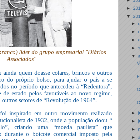
►
20
►
20
▼
20
►
►
►
►
branco) líder do grupo empresarial "Diários
▼
Associados"
V
 ainda quem doasse colares, brincos e outros
F
ro do próprio bolso, para ajudar o país a se
vidos no período que antecedeu à “Redentora”,
O
 de estado pelos favoráveis ao novo regime,
outros setores de “Revolução de 1964”.
O
oi inspirado em outro movimento realizado
►
ucionalista de 1932, onde a população doou “
►
lo
”, criando uma “moeda paulista” que
►
 durante o boicote comercial imposto pela
►