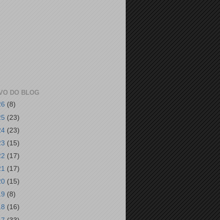
VO DO BLOG
26
(8)
25
(23)
24
(23)
23
(15)
22
(17)
21
(17)
20
(15)
19
(8)
18
(16)