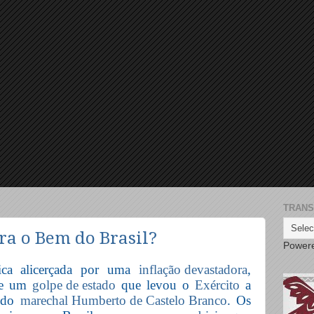
TRANS
ra o Bem do Brasil?
Power
ica alicerçada por uma
inflação devastadora
,
 de um
golpe de estado
que levou o
Exército
a
a do
marechal Humberto de Castelo Branco
. Os