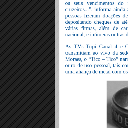
os seus vencimentos do
cruzeiros...”, informa ainda
pessoas fizeram doações de
depositando cheques de at
várias firmas, além de carr
nacional, e inúmeras outras
As TVs Tupi Canal 4 e Cul
transmitiam ao vivo da sed
Moraes, o “
Tico – Tico
” nar
ouro de uso pessoal, tais co
uma aliança de metal com os