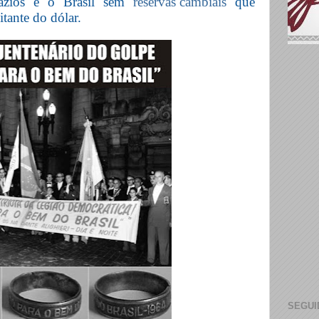
vazios e o Brasil sem
reservas cambiais
que
itante do dólar.
SEGUI