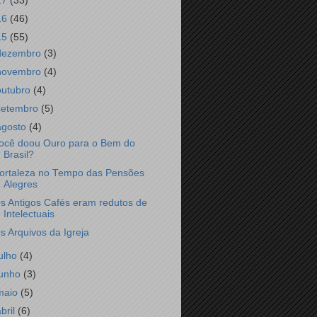
17
(33)
16
(46)
15
(55)
dezembro
(3)
novembro
(4)
outubro
(4)
setembro
(5)
agosto
(4)
ocê doou Ouro para o Bem do
Brasil?
ortaleza no Tempo das Pensões
Alegres
s Antigos Cafés eram redutos de
Intelectuais
s Arquivos da Igreja
julho
(4)
junho
(3)
maio
(5)
abril
(6)