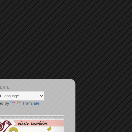
LATE
ed by
Translate