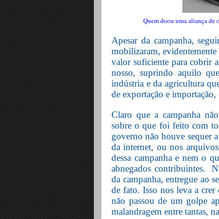
Quem doou uma aliança de 
Apesar da campanha, seguim
mobilizaram, evidentemente 
valor suficiente para cobrir
nosso, suprindo aquilo que
indústria e da agricultura 
de exportação e importação, 
Claro que a campanha não f
sobre o que foi feito com t
governo não houve sequer 
da internet, ou nos arquivo
dessa campanha e nem o qu
abnegados contribuintes.
N
da campanha, entregue ao se
de fato. Isso nos leva a cr
não passou de um golpe ap
malandragem entre tantas, na