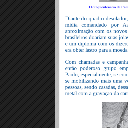
O cinquentenário da Cam
Diante do quadro desolador
mídia comandado por
As
aproximação com os novos 
brasileiros doariam suas joi
e um diploma com os dizere
era obter lastro para a moed
Com chamadas e campanhas 
então poderoso grupo emp
Paulo, especialmente, se com
se mobilizando mais uma ve
pessoas, sendo casadas, dess
metal com a gravação da c