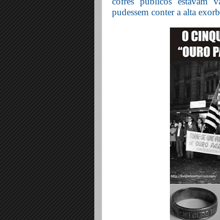
cofres públicos estavam 
pudessem conter a alta exorb