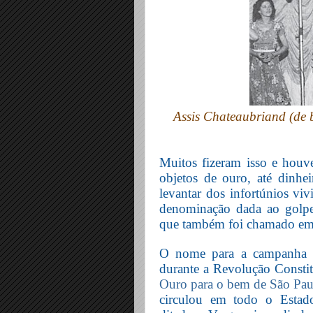
Assis Chateaubriand (de 
Muitos fizeram isso e houve
objetos de ouro, até dinhei
levantar dos infortúnios vi
denominação dada ao golpe
que também foi chamado em 
O nome para a campanha f
durante a Revolução Constit
Ouro para o bem de São Pau
circulou em todo o Estado