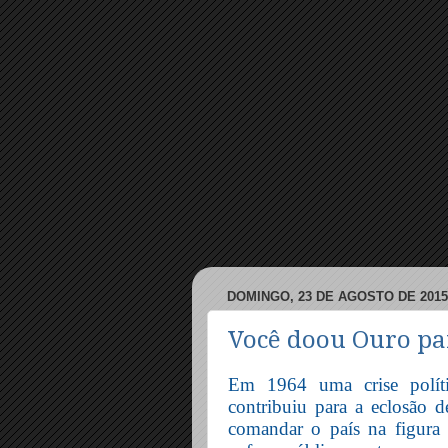
DOMINGO, 23 DE AGOSTO DE 2015
Você doou Ouro pa
Em 1964 uma crise polít
contribuiu para a eclosão
comandar o país na figur