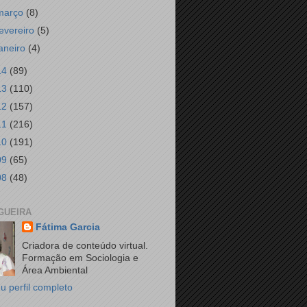
março
(8)
fevereiro
(5)
janeiro
(4)
14
(89)
13
(110)
12
(157)
11
(216)
10
(191)
09
(65)
08
(48)
GUEIRA
Fátima Garcia
Criadora de conteúdo virtual.
Formação em Sociologia e
Área Ambiental
u perfil completo