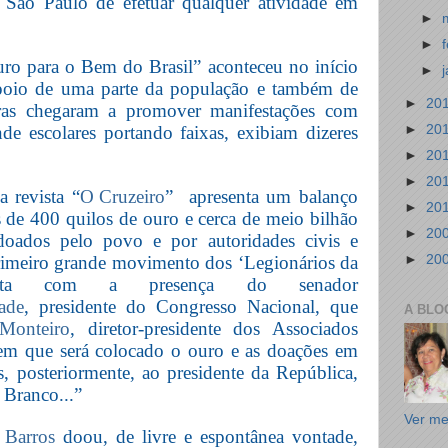
 São Paulo de efetuar qualquer atividade em
►
►
ro para o Bem do Brasil” aconteceu no início
►
oio de uma parte da população e também de
►
20
uras chegaram a promover manifestações com
►
20
nde escolares portando faixas, exibiam dizeres
►
20
►
20
 revista “
O Cruzeiro
”
apresenta um balanço
►
20
 de 400 quilos de ouro e cerca de meio bilhão
►
20
doados pelo povo e por autoridades civis e
 primeiro grande movimento dos ‘Legionários da
►
20
berta com a presença do senador
ade
, presidente do Congresso Nacional, que
A BLO
Monteiro
, diretor-presidente dos Associados
 em que será colocado o ouro e as doações em
s, posteriormente, ao presidente da República,
 Branco...”
Ver me
 Barros
doou, de livre e espontânea vontade,