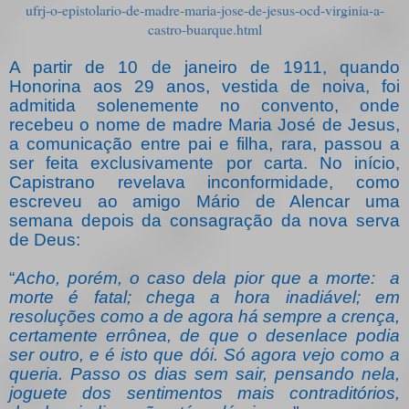
ufrj-o-epistolario-de-madre-maria-jose-de-jesus-ocd-virginia-a-
castro-buarque.html
A partir de 10 de janeiro de 1911, quando
Honorina aos 29 anos, vestida de noiva, foi
admitida solenemente no convento, onde
recebeu o nome de madre Maria José de Jesus,
a comunicação entre pai e filha, rara, passou a
ser feita exclusivamente por carta. No início,
Capistrano revelava inconformidade, como
escreveu ao amigo Mário de Alencar uma
semana depois da consagração da nova serva
de Deus:
“
Acho, porém, o caso dela pior que a morte:
a
morte é fatal; chega a hora inadiável; em
resoluções como a de agora há sempre a crença,
certamente errônea, de que o desenlace podia
ser outro, e é isto que dói. Só agora vejo como a
queria. Passo os dias sem sair, pensando nela,
joguete dos sentimentos mais contraditórios,