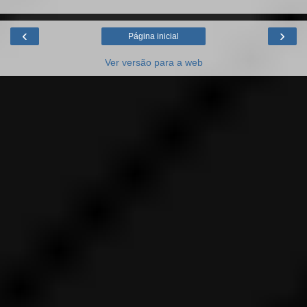
‹
›
Página inicial
Ver versão para a web