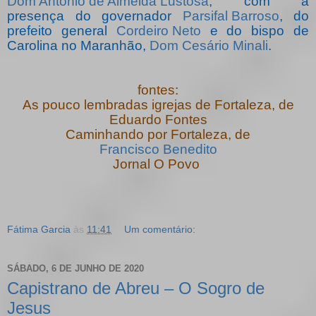
Dom Antônio de Almeida Lustosa
, com a
presença do governador
Parsifal Barroso
, do
prefeito general
Cordeiro Neto
e do bispo de
Carolina no Maranhão,
Dom Cesário Minali
.
fontes:
As pouco lembradas igrejas de Fortaleza, de
Eduardo Fontes
Caminhando por Fortaleza, de
Francisco Benedito
Jornal O Povo
Fátima Garcia
às
11:41
Um comentário:
SÁBADO, 6 DE JUNHO DE 2020
Capistrano de Abreu – O Sogro de
Jesus