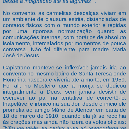
desde a indignação até as lágrimas
".
No convento, as carmelitas descalças viviam em
um ambiente de clausura estrita, distanciadas de
contatos físicos com o mundo exterior e regidas
por uma rigorosa normatização quanto as
comunicações internas, com horários de absoluto
isolamento, intercalados por momentos de pouca
conversa. Não foi diferente para madre Maria
José de Jesus.
Capistrano manteve-se inflexível: jamais iria ao
convento no mesmo bairro de Santa Teresa onde
Honorina nascera e viveria até a morte, em 1959.
Foi ali, no Mosteiro que a monja se dedicou
integralmente a Deus, sem jamais desistir de
escrever ao pai na tentativa de convertê-lo.
Inapelável e irônico na sua dor, desde o início ele
prometia ao amigo Mário de Alencar em carta de
18 de março de 1910, quando ela já se recolhia
às orações mas ainda não fizera os votos oficiais:
“Não irei vê-la; as cartas suas só responderei se