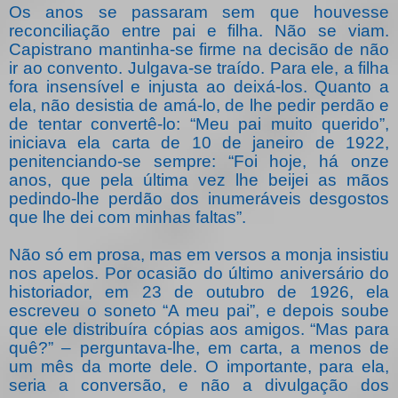
Os anos se passaram sem que houvesse
reconciliação entre pai e filha. Não se viam.
Capistrano mantinha-se firme na decisão de não
ir ao convento. Julgava-se traído. Para ele, a filha
fora insensível e injusta ao deixá-los. Quanto a
ela, não desistia de amá-lo, de lhe pedir perdão e
de tentar convertê-lo: “Meu pai muito querido”,
iniciava ela carta de 10 de janeiro de 1922,
penitenciando-se sempre: “Foi hoje, há onze
anos, que pela última vez lhe beijei as mãos
pedindo-lhe perdão dos inumeráveis desgostos
que lhe dei com minhas faltas”.
Não só em prosa, mas em versos a monja insistiu
nos apelos. Por ocasião do último aniversário do
historiador, em 23 de outubro de 1926, ela
escreveu o soneto “A meu pai”, e depois soube
que ele distribuíra cópias aos amigos. “Mas para
quê?” – perguntava-lhe, em carta, a menos de
um mês da morte dele. O importante, para ela,
seria a conversão, e não a divulgação dos