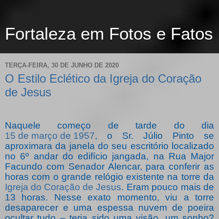
Fortaleza em Fotos e Fatos
TERÇA-FEIRA, 30 DE JUNHO DE 2020
O Estilo Eclético da Igreja do Coração
de Jesus
Naquele começo de tarde do dia
15 de março de 1957
, o Sr. Júlio Pinto se
aproximara da janela do seu escritório localizado
no 6º andar do edifício jangada, na Rua Major
Facundo com Senador Alencar, para conferir as
horas com o grande relógio existente na torre da
Igreja do Coração de Jesus
. Eram pouco mais de
13 horas. Nesse exato momento, viu a torre
desaparecer e uma espessa nuvem de poeira
ocultar tudo – teria sido uma visão, um sonho?