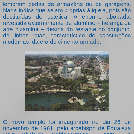
lembram portas de armazéns ou de garagens.
Nada indica que sejam próprias à igreja, pois são
destituídas de estética. A enorme abóbada,
revestida externamente de alumínio – herança da
arte bizantina – destoa do restante do conjunto,
de linhas retas, característico de construções
modernas, da era do
cimento armado
.
O novo templo foi inaugurado no dia 26 de
novembro de 1961, pelo arcebispo de Fortaleza