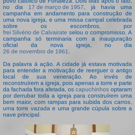
povo católico de Fortaleza. Dois dias após o fato,
no dia
17 de março de 1957
, já havia uma
campanha em andamento para construção de
uma nova igreja, e uma missa campal celebrada
sobre os escombros, por
frei Silvério de Calvairate
selou o compromisso. A
campanha só terminaria com a inauguração
oficial da nova igreja, no dia
26 de novembro de 1961
.
Da palavra à ação. A cidade já estava motivada
para entender a motivação de reerguer o antigo
local de sua veneração. Ao invés de
reconstruírem a igreja, pois apenas a torre e parte
da fachada fora afetada, os
capuchinhos
optaram
por derrubar toda a igreja para construírem uma
bem maior, com rampas para subida dos carros,
uma torre vazada e uma grande cúpula sobre a
nave principal.