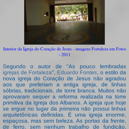
Interior da Igreja do Coração de Jesus - imagens Fortaleza em Fotos
- 2011
Segundo o autor de "As pouco lembradas
igrejas de Fortaleza
",
Eduardo Fontes
, o estilo da
nova igreja do Coração de Jesus não agradou
aos que preferiam a antiga igreja, de linhas
sóbrias, tradicionais, de torre branca. Muitos não
aprovaram sequer a reforma realizada na torre
primitiva da Igreja dos Albanos. A igreja que hoje
se ergue no lugar da primeira não possui linhas
arquitetônicas definidas. É uma igreja enorme,
espaçosa, mas sem beleza. As portas da frente,
de ferro, sem nenhum trabalho de fundição,