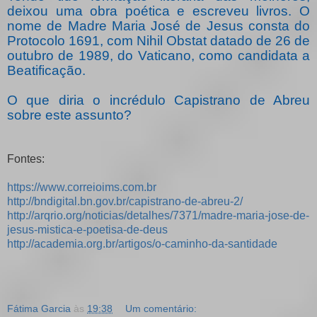
deixou uma obra poética e escreveu livros. O
nome de Madre Maria José de Jesus consta do
Protocolo 1691, com Nihil Obstat datado de 26 de
outubro de 1989, do Vaticano, como candidata a
Beatificação.
O que diria o incrédulo Capistrano de Abreu
sobre este assunto?
Fontes:
https://www.correioims.com.br
http://bndigital.bn.gov.br/capistrano-de-abreu-2/
http://arqrio.org/noticias/detalhes/7371/madre-maria-jose-de-
jesus-mistica-e-poetisa-de-deus
http://academia.org.br/artigos/o-caminho-da-santidade
Fátima Garcia
às
19:38
Um comentário: