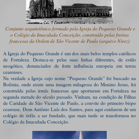
Conjunto arquitetônico formado pela Igreja do Pequeno Grande e
o Colégio da Imaculada Conceição, construído pelas freiras
francesas da Ordem de São Vicente de Paulo (arquivo Nirez)
A Igreja do Pequeno Grande é um dos mais belos templos católicos
de Fortaleza. Destaca-se pelas suas linhas diferentes, de estilo
neogótico, denunciador de forte influência europeia em terras
cearenses.
Na verdade a Igreja cujo nome “Pequeno Grande” foi buscado na
Boêmia, onde existe uma imagem milagrosa do Menino Jesus, foi
construída pelas irmãs francesas que aportaram em Fortaleza na
segunda metade do século passado. Vinham, na condição de Filhas
de Caridade de São Vicente de Paulo, a convite do primeiro bispo
cearense, Dom Antônio Luís dos Santos, para aqui cuidarem de um
colégio de órfãs a ser fundado, que mais tarde se transformou no
Colégio da Imaculada Conceição.