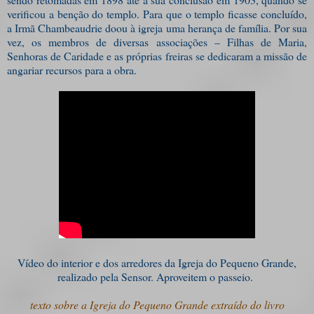
verificou a benção do templo. Para que o templo ficasse concluído,
a Irmã Chambeaudrie doou à igreja uma herança de família. Por sua
vez, os membros de diversas associações – Filhas de Maria,
Senhoras de Caridade e as próprias freiras se dedicaram a missão de
angariar recursos para a obra.
Vídeo do interior e dos arredores da Igreja do Pequeno Grande,
realizado pela Sensor. Aproveitem o passeio.
texto sobre a Igreja do Pequeno Grande extraído do livro