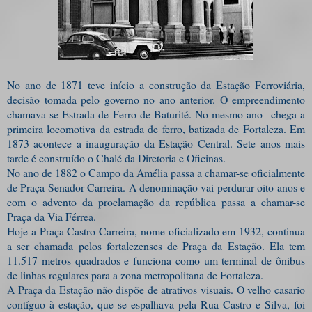
No ano de 1871 teve início a construção da Estação Ferroviária,
decisão tomada pelo governo no ano anterior. O empreendimento
chamava-se Estrada de Ferro de Baturité. No mesmo ano chega a
primeira locomotiva da estrada de ferro, batizada de Fortaleza. Em
1873 acontece a inauguração da Estação Central. Sete anos mais
tarde é construído o Chalé da Diretoria e Oficinas.
No ano de 1882 o Campo da Amélia passa a chamar-se oficialmente
de Praça Senador Carreira. A denominação vai perdurar oito anos e
com o advento da proclamação da república passa a chamar-se
Praça da Via Férrea.
Hoje a Praça Castro Carreira, nome oficializado em 1932, continua
a ser chamada pelos fortalezenses de Praça da Estação. Ela tem
11.517 metros quadrados e funciona como um terminal de ônibus
de l
inhas regulares para a zona metropolitana de Fortaleza.
A Praça da Estação não dispõe de atrativos visuais. O velho casario
contíguo à estação, que se espalhava pela Rua Castro e Silva, foi