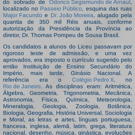
do sobrado de
Odorico Segismundo de Arnaut
,
localizado no
Passeio Público
, esquina das ruas
Major Facundo
e
Dr. João Moreira
, alugado pela
quantia de 350 mil Réis anuais, conforme
autorização da Presidência da Província ao
diretor, Dr. Thomas Pompeu de Sousa Brasil.
Os candidatos a alunos do Liceu passavam por
rigoroso teste de admissão, e uma vez
aprovados, era imposto o currículo sugerido pelo
então Instituição de Ensino Secundário do
Império, mais tarde, Ginásio Nacional. A
referência era o
Colégio Pedro II
, no
Rio de Janeiro
. As disciplinas eram: Aritmética,
Álgebra, Geometria, Trigonometria, Mecânica,
Astronomia, Física, Química, Meteorologia,
Mineralogia, Geologia, Zoologia, Botânica,
Biologia, Geografia, História Universal, Sociologia
e Moral, as letras e artes, línguas portuguesa,
francesa, inglesa, alemã, latim, grega, literatura
nacional, desenho, música, ginástica, evoluções