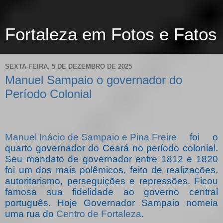
Fortaleza em Fotos e Fatos
SEXTA-FEIRA, 5 DE DEZEMBRO DE 2025
Manuel Sampaio o governador do
Período Colonial
Manuel Inácio de Sampaio e Pina Freire
foi o
quarto governador do Ceará no período colonial.
Seu mandato de governador entre 1812 e 1820
foi um dos mais polêmicos, feito de realizações,
autoritarismo, perseguições e repressões. Ficou
famosa sua fidelidade ao governo central
português. Hoje Governador Sampaio nomeia
uma rua do
Centro de Fortaleza
.