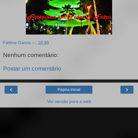
Fátima Garcia
às
18:49
Nenhum comentário:
Postar um comentário
‹
›
Página inicial
Ver versão para a web