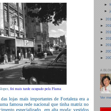
►
►
►
20
►
20
►
20
►
20
►
20
►
20
►
20
A BLO
Sloper
, foi mais tarde ocupado pela Flama
Ver me
 d
as lojas mais importantes de Fortaleza era a
 uma famosa rede nacional que tinha matriz no
cimento especializado
em alta moda: vestidos