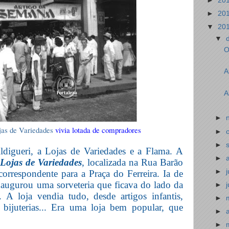
►
20
►
20
▼
20
▼
O
A
A
►
jas de Variedades
vivia lotada de compradores
►
►
digueri, a Lojas de Variedades e a Flama. A
►
Lojas de Variedades
, localizada na Rua Barão
►
rrespondente para a Praça do Ferreira. Ia de
augurou uma sorveteria que ficava do lado da
►
A loja vendia tudo, desde artigos infantis,
►
 bijuterias... Era uma loja bem popular, que
►
►