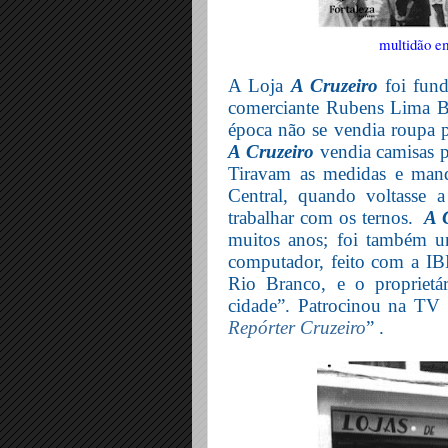
multidão em
A Loja
A Cruzeiro
foi fun
comerciante Rubens Lima Ba
época não se vendia roupa p
A Cruzeiro
vendia camisas p
Tiravam as medidas e mand
Central, quando voltasse 
trabalhar com os ternos.
A 
muitos anos; foi também um
computador, feito com a I
Rio Branco, e o proprietár
cidade”. Patrocinou na TV C
Repórter Cruzeiro
” .