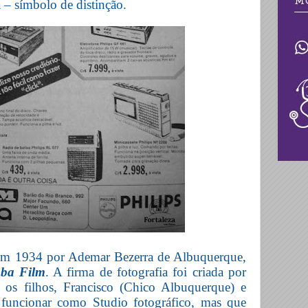
a – símbolo de distinção.
em 1934 por Ademar Bezerra de Albuquerque,
ba Film
. A firma de fotografia foi criada por
 os filhos, Francisco (Chico Albuquerque) e
funcionar como Studio fotográfico, mas que