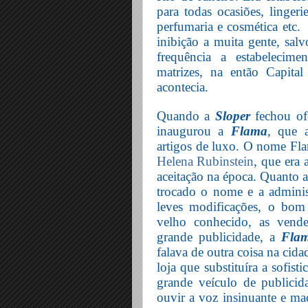
para todas ocasiões, lingeri
perfumaria e cosmética etc.
inibição a muita gente, salv
frequência a estabelecime
matrizes, na então Capita
acontecia.
Quando a
Sloper
fechou of
inaugurou a
Flama
, que 
artigos de luxo. O nome Fla
Helena Rubinstein
, que era
aceitação na época. Quanto a
trocado o nome e a administ
leves modificações, o bom
velho conhecido, as vende
grande publicidade, a
Fla
falava de outra coisa na cid
loja que substituíra a sofist
grande veículo de publicid
ouvir a voz insinuante e ma