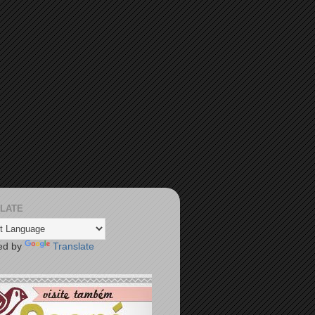
LATE
ed by
Translate