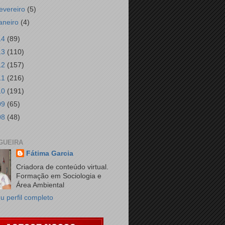
fevereiro
(5)
janeiro
(4)
14
(89)
13
(110)
12
(157)
11
(216)
10
(191)
09
(65)
08
(48)
GUEIRA
Fátima Garcia
Criadora de conteúdo virtual.
Formação em Sociologia e
Área Ambiental
u perfil completo