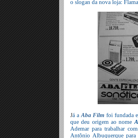
o slogan da nova loja: Flam
J
á a
Aba Film
foi fundada 
que deu origem ao nome
A
Ademar para trabalhar com
Antônio Albuquerque para 