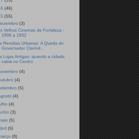
17
(33)
16
(46)
15
(55)
dezembro
(3)
s Velhos Cinemas de Fortaleza -
1908 a 1932
s Revoltas Urbanas: A Queda do
Governador Clarind...
s Lojas Antigas: quando a cidade
cabia no Centro
novembro
(4)
outubro
(4)
setembro
(5)
agosto
(4)
julho
(4)
junho
(3)
maio
(5)
abril
(6)
março
(8)