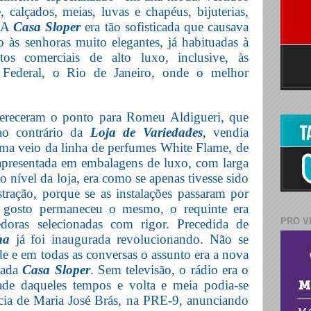
e, calçados, meias, luvas e chapéus, bijuterias,
A
Casa
Sloper
era tão sofisticada que causava
o às senhoras muito elegantes, já habituadas à
ntos comerciais de alto luxo, inclusive, às
l Federal, o Rio de Janeiro, onde o melhor
ereceram o ponto para Romeu Aldigueri, que
ao contrário da
Loja de Variedades
, vendia
ma veio da linha de perfumes White Flame, de
 apresentada em embalagens de luxo, com larga
o nível da loja, era como se apenas tivesse sido
ração, porque se as instalações passaram por
 gosto permaneceu o mesmo, o requinte era
PRO V
doras selecionadas com rigor. Precedida de
ma
já foi inaugurada revolucionando. Não se
ade e em todas as conversas o assunto era a nova
icada
Casa Sloper
. Sem televisão, o rádio era o
ade daqueles tempos e volta e meia podia-se
cia de Maria José Brás, na PRE-9, anunciando