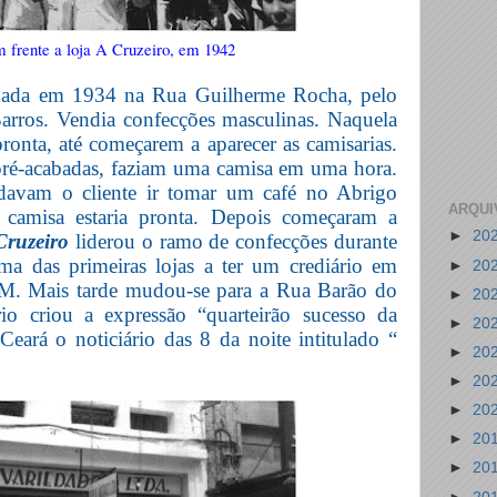
 frente a loja A Cruzeiro, em 1942
dada em 1934 na Rua Guilherme Rocha, pelo
rros. Vendia confecções masculinas. Naquela
ronta, até começarem a aparecer as camisarias.
ré-acabadas, faziam uma camisa em uma hora.
avam o cliente ir tomar um café no Abrigo
ARQUI
a camisa estaria pronta. Depois começaram a
►
20
Cruzeiro
liderou o ramo de confecções durante
a das primeiras lojas a ter um crediário em
►
20
BM. Mais tarde mudou-se para a Rua Barão do
►
20
io criou a expressão “quarteirão sucesso da
►
20
eará o noticiário das 8 da noite intitulado “
►
20
►
20
►
20
►
20
►
20