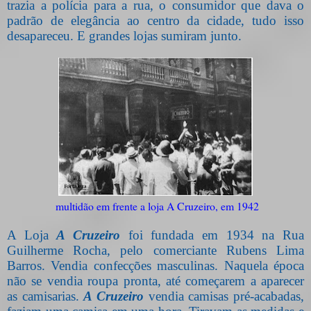
trazia a polícia para a rua, o consumidor que dava o
padrão de elegância ao centro da cidade, tudo isso
desapareceu. E grandes lojas sumiram junto.
multidão em frente a loja A Cruzeiro, em 1942
A Loja
A Cruzeiro
foi fundada em 1934 na Rua
Guilherme Rocha, pelo comerciante Rubens Lima
Barros. Vendia confecções masculinas. Naquela época
não se vendia roupa pronta, até começarem a aparecer
as camisarias.
A Cruzeiro
vendia camisas pré-acabadas,