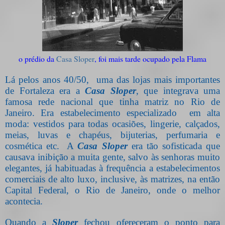
o prédio da
Casa Sloper
, foi mais tarde ocupado pela Flama
Lá pelos anos 40/50,
uma d
as lojas mais importantes
de Fortaleza era a
Casa Sloper
, que integrava uma
famosa rede nacional que tinha matriz no Rio de
Janeiro. Era estabelecimento especializado
em alta
moda: vestidos para todas ocasiões, lingerie, calçados,
meias, luvas e chapéus, bijuterias, perfumaria e
cosmética etc.
A
Casa
Sloper
era tão sofisticada que
causava inibição a muita gente, salvo às senhoras muito
elegantes, já habituadas à frequência a estabelecimentos
comerciais de alto luxo, inclusive, às matrizes, na então
Capital Federal, o Rio de Janeiro, onde o melhor
acontecia.
Quando a
Sloper
fechou ofereceram o ponto para