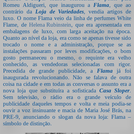
Romeu Aldigueri, que inaugurou a
Flama
, que ao
contrário da
Loja de Variedades
, vendia artigos de
luxo. O nome Flama veio da linha de perfumes White
Flame, de
Helena Rubinstein
, que era apresentada em
embalagens de luxo, com larga aceitação na época.
Quanto ao nível da loja, era como se apenas tivesse sido
trocado o nome e a administração, porque se as
instalações passaram por leves modificações, o bom
gosto permaneceu o mesmo, o requinte era velho
conhecido, as vendedoras selecionadas com rigor.
Precedida de grande publicidade, a
Flama
já foi
inaugurada revolucionando. Não se falava de outra
coisa na cidade e em todas as conversas o assunto era a
nova loja que substituíra a sofisticada
Casa Sloper
.
Sem televisão, o rádio era o grande veículo de
publicidade daqueles tempos e volta e meia podia-se
ouvir a voz insinuante e macia de Maria José Brás, na
PRE-9, anunciando o slogan da nova loja: Flama –
símbolo de distinção.