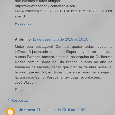
documentos e fotos antigas:
https://www.facebook.com/media/set/?
set=a.208333479290295.1073741837.117521225038188&t
ype=3
Responder
Anônimo
11 de dezembro de 2015 às 10:18
Muito boa postagem! Conheci quase todas, desde a
infância à juventude, menos a Sloper, deveria ter elencado
a casa Parente, famosa e bonita, na esquina da Guilherme
Rocha com a Barão do Rio Branco; quanto ao ano de
fundação da Mesbla, penso que precisa de uma ressalva:
lembro que em 64, eu tinha nove anos, meu pai comprou
lá, um rádio Semp. Parabéns, vivi boas recordações.
José Walden
Responder
Respostas
Unknown
11 de junho de 2019 às 11:02