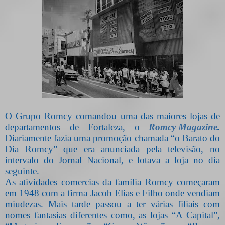
O Grupo Romcy comandou uma das maiores lojas de
departamentos de Fortaleza, o
Romcy Magazine
.
Diariamente fazia uma promoção chamada “o Barato do
Dia Romcy” que era anunciada pela televisão, no
intervalo do Jornal Nacional, e lotava a loja no dia
seguinte.
As atividades comercias da família Romcy começaram
em 1948 com a firma Jacob Elias
e
Filho onde vendiam
miudezas. Mais tarde passou a ter várias filiais com
nomes fantasias diferentes como, as lojas “A Capital”,