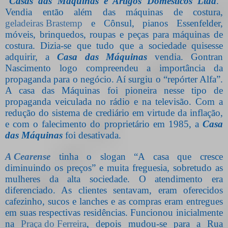
“
Casas das Máquinas e Artigos Domésticos Ltda
.”
Vendia então além das máquinas de costura,
geladeiras Brastemp
e Cônsul, pianos Essenfelder,
móveis, brinquedos, roupas e peças para máquinas de
costura. Dizia-se que tudo que a sociedade quisesse
adquirir, a
Casa das Máquinas
vendia. Gontran
Nascimento logo compreendeu a importância da
propaganda para o negócio. Aí surgiu o “repórter Alfa”.
A casa das Máquinas foi pioneira nesse tipo de
propaganda veiculada no rádio e na televisão. Com a
redução do sistema de crediário em virtude da inflação,
e com o falecimento do proprietário em 1985, a
Casa
das Máquinas
foi desativada.
A Cearense
tinha o slogan “A casa que cresce
diminuindo os preços” e muita freguesia, sobretudo as
mulheres da alta sociedade. O atendimento era
diferenciado. As clientes sentavam, eram oferecidos
cafezinho, sucos e lanches e as compras eram entregues
em suas respectivas residências. Funcionou inicialmente
na
Praça do Ferreira
, depois mudou-se para a Rua