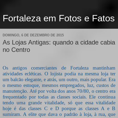
Fortaleza em Fotos e Fatos
DOMINGO, 6 DE DEZEMBRO DE 2015
As Lojas Antigas: quando a cidade cabia
no Centro
Os antigos comerciantes de Fortaleza mantinham
atividades ecléticas. O lojista podia na mesma loja ter
um balcão elegante, e atrás, um outro, mais popular. Era
o mesmo estoque, mesmos empregados, luz, custos de
manutenção. Até por volta dos anos 70/80, o centro era
frequentado por todas as classes sociais. Ele continua
tendo uma grande vitalidade, só que essa vitalidade
hoje é das classes C e D porque as classes A e B
sumiram. A elite que dava o padrão à loja, à rua, que