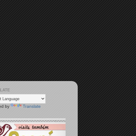
LATE
ed by
Translate