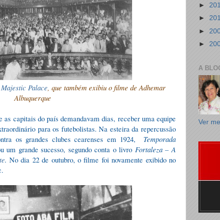
►
20
►
20
►
20
►
20
A BLO
 Majestic Palace
, que também exibiu o filme de Adhemar
Albuquerque
 as capitais do país demandavam dias, receber uma equipe
Ver me
traordinário para os futebolistas. Na esteira da repercussão
ontra os grandes clubes cearenses em 1924,
Temporada
ou um grande sucesso, segundo conta o livro
Fortaleza – A
te
.
No dia 22 de outubro, o filme foi novamente exibido no
c.