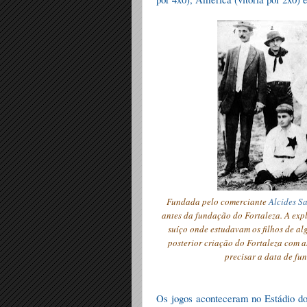
Fundad
a
pelo comerciante
Alcides S
antes da fundação do Fortaleza. A exp
suíço onde estudavam os filhos de al
posterior criação do Fortaleza com a
precisar a data de fun
Os jogos aconteceram no Estádio do 