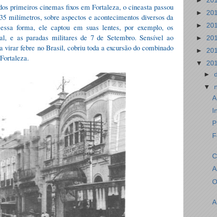
►
20
os primeiros cinemas fixos em Fortaleza, o cineasta passou
►
20
35 milímetros, sobre aspectos e acontecimentos diversos da
►
20
 Dessa forma, ele captou em suas lentes, por exemplo, os
sal, e as paradas militares de 7 de Setembro. Sensível ao
►
20
 virar febre no Brasil, cobriu toda a excursão do combinado
►
20
Fortaleza.
▼
20
►
▼
A
I
P
F
C
A
O
A