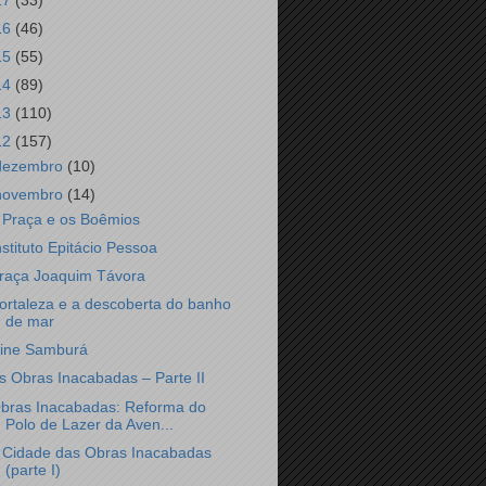
17
(33)
16
(46)
15
(55)
14
(89)
13
(110)
12
(157)
dezembro
(10)
novembro
(14)
 Praça e os Boêmios
nstituto Epitácio Pessoa
raça Joaquim Távora
ortaleza e a descoberta do banho
de mar
ine Samburá
s Obras Inacabadas – Parte II
bras Inacabadas: Reforma do
Polo de Lazer da Aven...
 Cidade das Obras Inacabadas
(parte I)