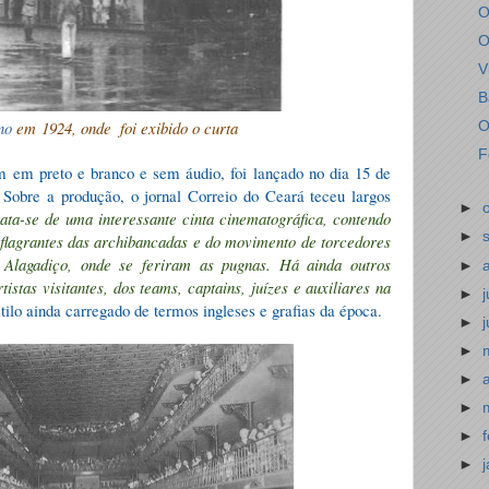
O
O
V
B
no
em 1924, onde
foi exibido o curta
O
F
 em preto e branco e sem áudio, foi lançado no dia 15 de
Sobre a produção, o jornal Correio do Ceará teceu largos
►
rata-se de uma interessante cinta cinematográfica, contendo
►
 flagrantes das archibancadas e do movimento de torcedores
o Alagadiço, onde se feriram as pugnas. Há ainda outros
►
stas visitantes, dos teams, captains, juízes e auxiliares na
►
tilo ainda carregado de termos ingleses e grafias da época.
►
►
►
►
►
►