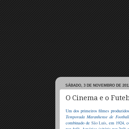
SÁBADO, 3 DE NOVEMBRO DE 201
O Cinema e o Fute
Um dos primeiros filmes produzid
Temporada Maranhense de Footbal
combinado de
São Luís
, em 1924, c
por 4x0), América (vitória por 2x0) e