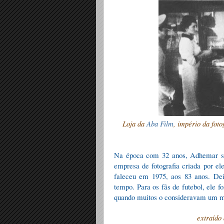
Loja da
Aba Film
, império da fot
Na época com 32 anos, Adhemar se
empresa de fotografia criada por e
faleceu em 1975, aos 83 anos. Dei
tempo. Para os fãs de futebol, ele f
quando muitos o consideravam um 
extraído 