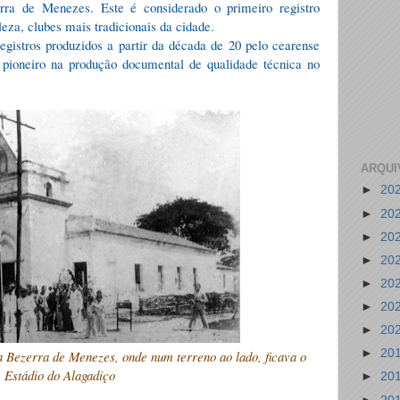
ra de Menezes. Este é considerado o primeiro registro
eza, clubes mais tradicionais da cidade.
egistros produzidos a partir da década de 20 pelo cearense
 pioneiro na produção documental de qualidade técnica no
ARQUI
►
20
►
20
►
20
►
20
►
20
►
20
►
20
►
20
a Bezerra de Menezes, onde num terreno ao lado, ficava o
Estádio do Alagadiço
►
20