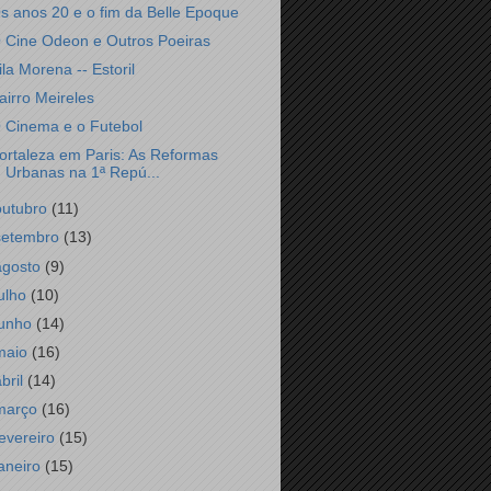
s anos 20 e o fim da Belle Epoque
 Cine Odeon e Outros Poeiras
ila Morena -- Estoril
airro Meireles
 Cinema e o Futebol
ortaleza em Paris: As Reformas
Urbanas na 1ª Repú...
outubro
(11)
setembro
(13)
agosto
(9)
julho
(10)
junho
(14)
maio
(16)
abril
(14)
março
(16)
fevereiro
(15)
janeiro
(15)