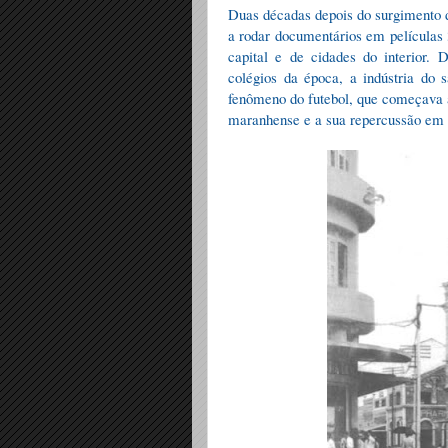
Duas décadas depois do surgimento d
a rodar documentários em películas 
capital e de cidades do interior.
colégios da época, a indústria do 
fenômeno do futebol, que começava a
maranhense e a sua repercussão em 