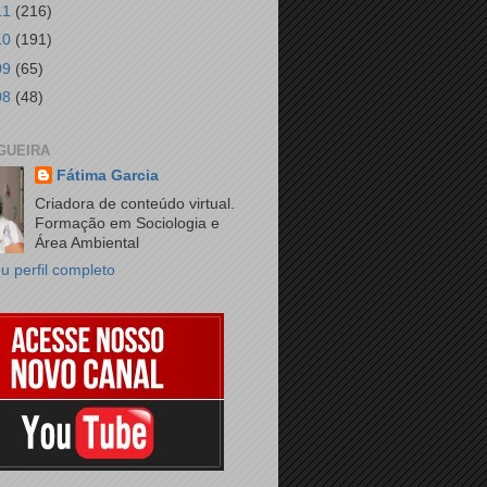
11
(216)
10
(191)
09
(65)
08
(48)
GUEIRA
Fátima Garcia
Criadora de conteúdo virtual.
Formação em Sociologia e
Área Ambiental
u perfil completo