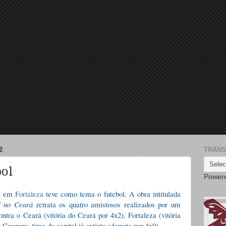
2
TRANS
bol
Power
os em
Fortaleza
teve como tema o futebol. A obra intitulada
l no Ceará
retrata os quatro amistosos realizados por um
ontra o Ceará (vitória do Ceará por 4x2), Fortaleza (vitória
 Guarany, time da capital já extinto (derrota por 4x0).