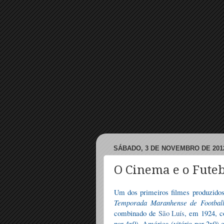
SÁBADO, 3 DE NOVEMBRO DE 201
O Cinema e o Fute
Um dos primeiros filmes produzid
Temporada Maranhense de Footbal
combinado de
São Luís
, em 1924, c
por 4x0), América (vitória por 2x0) e