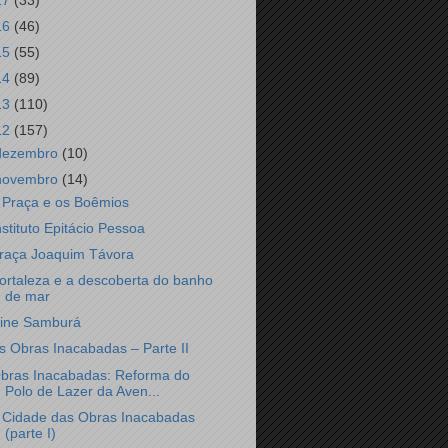
17
(33)
16
(46)
15
(55)
14
(89)
13
(110)
12
(157)
dezembro
(10)
novembro
(14)
 Praça e os Boêmios
nstituto Epitácio Pessoa
raça Joaquim Távora
ortaleza e a descoberta do banho
de mar
ine Samburá
s Obras Inacabadas – Parte II
bras Inacabadas: Reforma do
Polo de Lazer da Aven...
 Cidade das Obras Inacabadas
(parte I)