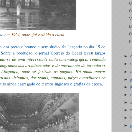
O
O
V
B
no
em 1924, onde
foi exibido o curta
O
F
 em preto e branco e sem áudio, foi lançado no dia 15 de
Sobre a produção, o jornal Correio do Ceará teceu largos
►
rata-se de uma interessante cinta cinematográfica, contendo
►
 flagrantes das archibancadas e do movimento de torcedores
o Alagadiço, onde se feriram as pugnas. Há ainda outros
►
stas visitantes, dos teams, captains, juízes e auxiliares na
►
tilo ainda carregado de termos ingleses e grafias da época.
►
►
►
►
►
►