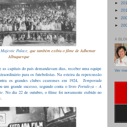
►
20
►
20
►
20
►
20
A BLO
 Majestic Palace
, que também exibiu o filme de Adhemar
Albuquerque
 as capitais do país demandavam dias, receber uma equipe
Ver me
traordinário para os futebolistas. Na esteira da repercussão
ontra os grandes clubes cearenses em 1924,
Temporada
ou um grande sucesso, segundo conta o livro
Fortaleza – A
te
.
No dia 22 de outubro, o filme foi novamente exibido no
c.