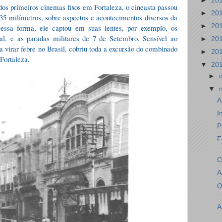
►
20
os primeiros cinemas fixos em Fortaleza, o cineasta passou
►
20
35 milímetros, sobre aspectos e acontecimentos diversos da
►
20
 Dessa forma, ele captou em suas lentes, por exemplo, os
sal, e as paradas militares de 7 de Setembro. Sensível ao
►
20
 virar febre no Brasil, cobriu toda a excursão do combinado
►
20
Fortaleza.
▼
20
►
▼
A
I
P
F
C
A
O
A