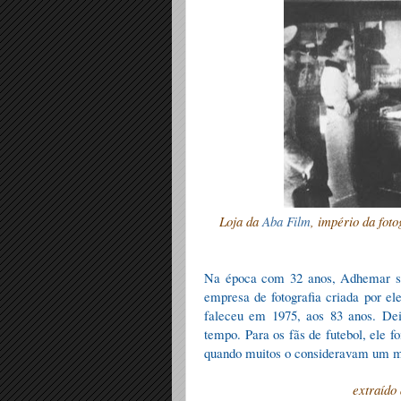
Loja da
Aba Film
, império da fot
Na época com 32 anos, Adhemar se
empresa de fotografia criada por e
faleceu em 1975, aos 83 anos. Dei
tempo. Para os fãs de futebol, ele f
quando muitos o consideravam um 
extraído 