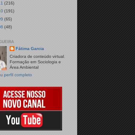
11
(216)
10
(191)
09
(65)
08
(48)
GUEIRA
Fátima Garcia
Criadora de conteúdo virtual.
Formação em Sociologia e
Área Ambiental
u perfil completo