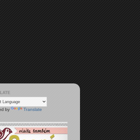
LATE
ed by
Translate