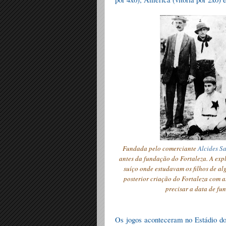
Fundad
a
pelo comerciante
Alcides S
antes da fundação do Fortaleza. A exp
suíço onde estudavam os filhos de al
posterior criação do Fortaleza com a
precisar a data de fun
Os jogos aconteceram no Estádio do 