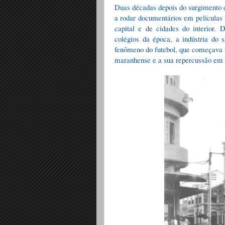
Duas décadas depois do surgimento d
a rodar documentários em películas 
capital e de cidades do interior.
colégios da época, a indústria do 
fenômeno do futebol, que começava a
maranhense e a sua repercussão em 