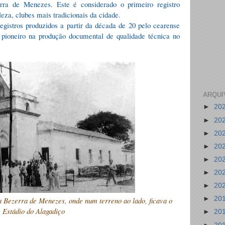
ra de Menezes. Este é considerado o primeiro registro
eza, clubes mais tradicionais da cidade.
egistros produzidos a partir da década de 20 pelo cearense
 pioneiro na produção documental de qualidade técnica no
ARQUI
►
20
►
20
►
20
►
20
►
20
►
20
►
20
►
20
a Bezerra de Menezes, onde num terreno ao lado, ficava o
Estádio do Alagadiço
►
20