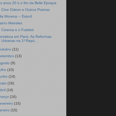
s anos 20 e o fim da Belle Epoque
 Cine Odeon e Outros Poeiras
ila Morena -- Estoril
airro Meireles
 Cinema e o Futebol
ortaleza em Paris: As Reformas
Urbanas na 1ª Repú...
outubro
(11)
setembro
(13)
agosto
(9)
julho
(10)
junho
(14)
maio
(16)
abril
(14)
março
(16)
fevereiro
(15)
janeiro
(15)