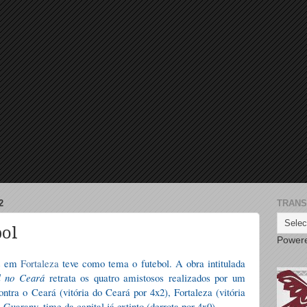
2
TRANS
bol
Power
os em
Fortaleza
teve como tema o futebol. A obra intitulada
l no Ceará
retrata os quatro amistosos realizados por um
ontra o Ceará (vitória do Ceará por 4x2), Fortaleza (vitória
 Guarany, time da capital já extinto (derrota por 4x0).