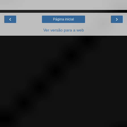
‹
›
Página inicial
Ver versão para a web