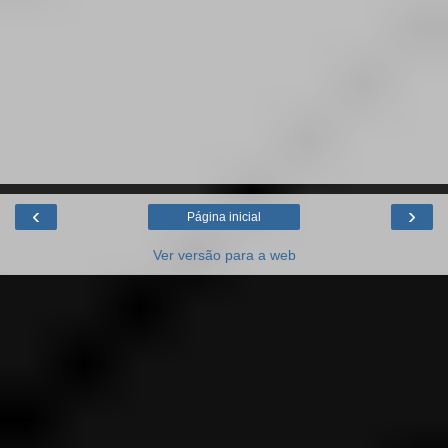
‹
›
Página inicial
Ver versão para a web