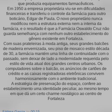
que produzia equipamentos farmacêuticos.
Em 1950 a empresa proprietária viu-se em dificuldades
financeiras e transferiu o controle da farmácia para outro
boticário, Edgar de Paula. O novo proprietário nunca
modificou nem a estrutura externa nem a interna da
farmácia, e o resultado é que a Farmácia Oswaldo Cruz não
guarda semelhança com nenhum outro estabelecimento do
gênero existente em Fortaleza.
Com suas prateleiras à moda antiga, seus grandes balcões
de madeira envernizada, seu piso de mosaico estilo década
de 30, a farmácia mantém uma linha de continuidade com o
passado, sem deixar de lado a modernidade requerida pelo
estilo de vida atual dos grandes centros urbanos. Os
computadores sobre o balcão, os anúncios de cartões de
crédito e as caixas registradoras eletrônicas convivem
harmoniosamente com o ambiente tradicional.
A estratégia de preservação do espaço, confere ao
estabelecimento uma identidade peculiar, ao mesmo tempo
em que dá um certo charme nostálgico ao centro de
Fortaleza
Fátima Garcia
às
00:15