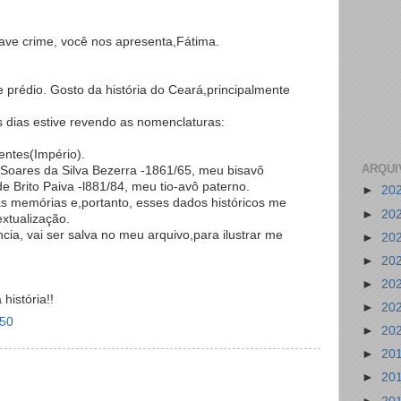
ave crime, você nos apresenta,Fátima.
e prédio. Gosto da história do Ceará,principalmente
s dias estive revendo as nomenclaturas:
entes(Império).
ARQUI
 Soares da Silva Bezerra -1861/65, meu bisavô
e Brito Paiva -l881/84, meu tio-avô paterno.
►
20
s memórias e,portanto, esses dados históricos me
►
20
xtualização.
ncia, vai ser salva no meu arquivo,para ilustrar me
►
20
►
20
►
20
história!!
►
20
:50
►
20
►
20
►
20