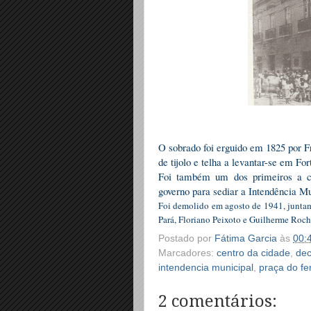
O sobrado foi erguido em 1825 por F
de tijolo e telha a levantar-se em For
Foi também um dos primeiros a co
governo para sediar a Intendência Mu
Foi demolido em agosto de 1941, juntam
Pará, Floriano Peixoto e Guilherme Rocha
Postado por
Fátima Garcia
às
00:
Marcadores:
centro da cidade
,
dec
intendencia municipal
,
praça do fer
2 comentários: