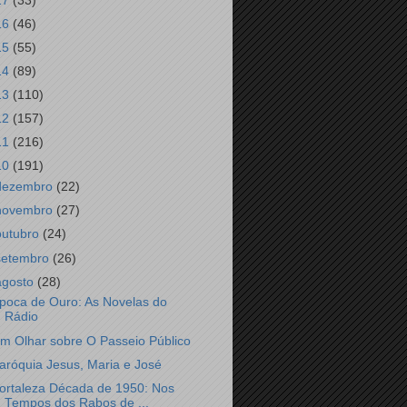
17
(33)
16
(46)
15
(55)
14
(89)
13
(110)
12
(157)
11
(216)
10
(191)
dezembro
(22)
novembro
(27)
outubro
(24)
setembro
(26)
agosto
(28)
poca de Ouro: As Novelas do
Rádio
m Olhar sobre O Passeio Público
aróquia Jesus, Maria e José
ortaleza Década de 1950: Nos
Tempos dos Rabos de ...