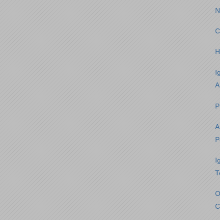
N
C
H
I
A
P
A
P
I
T
O
C