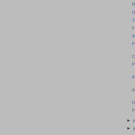
R
O
T
F
A
P
C
P
A
A
O
P
►
►