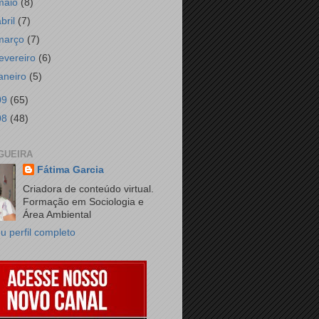
maio
(8)
abril
(7)
março
(7)
fevereiro
(6)
janeiro
(5)
09
(65)
08
(48)
GUEIRA
Fátima Garcia
Criadora de conteúdo virtual.
Formação em Sociologia e
Área Ambiental
u perfil completo