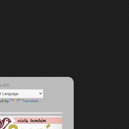
LATE
ed by
Translate