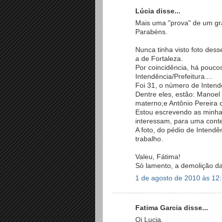
Lúcia disse...
Mais uma "prova" de um gr
Parabéns.
Nunca tinha visto foto dess
a de Fortaleza.
Por coincidência, há pouco
Intendência/Prefeitura....
Foi 31, o número de Intend
Dentre eles, estão: Manoel
materno;e Antônio Pereira d
Estou escrevendo as minha
interessam, para uma conte
A foto, do pédio de Intendê
trabalho.
Valeu, Fátima!
Só lamento, a demolição da 
1 de agosto de 2010 às 12
Fatima Garcia disse...
Oi Lucia,