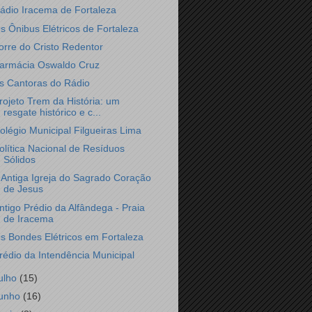
ádio Iracema de Fortaleza
s Ônibus Elétricos de Fortaleza
orre do Cristo Redentor
armácia Oswaldo Cruz
s Cantoras do Rádio
rojeto Trem da História: um
resgate histórico e c...
olégio Municipal Filgueiras Lima
olítica Nacional de Resíduos
Sólidos
 Antiga Igreja do Sagrado Coração
de Jesus
ntigo Prédio da Alfândega - Praia
de Iracema
s Bondes Elétricos em Fortaleza
rédio da Intendência Municipal
julho
(15)
junho
(16)