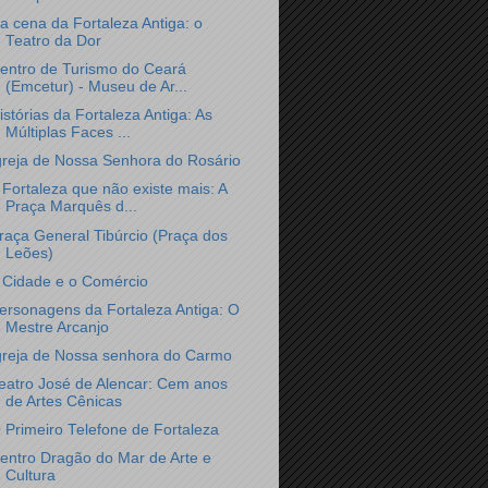
a cena da Fortaleza Antiga: o
Teatro da Dor
entro de Turismo do Ceará
(Emcetur) - Museu de Ar...
istórias da Fortaleza Antiga: As
Múltiplas Faces ...
greja de Nossa Senhora do Rosário
 Fortaleza que não existe mais: A
Praça Marquês d...
raça General Tibúrcio (Praça dos
Leões)
 Cidade e o Comércio
ersonagens da Fortaleza Antiga: O
Mestre Arcanjo
greja de Nossa senhora do Carmo
eatro José de Alencar: Cem anos
de Artes Cênicas
 Primeiro Telefone de Fortaleza
entro Dragão do Mar de Arte e
Cultura