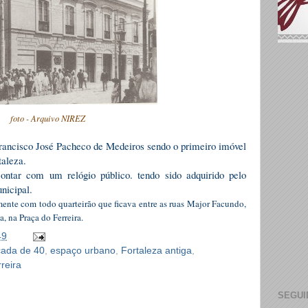
foto - Arquivo NIREZ
rancisco José Pacheco de Medeiros sendo o primeiro imóvel
taleza.
ntar com um relógio público. tendo sido adquirido pelo
nicipal.
ente com todo quarteirão que ficava entre as ruas Major Facundo,
, na Praça do Ferreira.
49
ada de 40
,
espaço urbano
,
Fortaleza antiga
,
reira
SEGUI