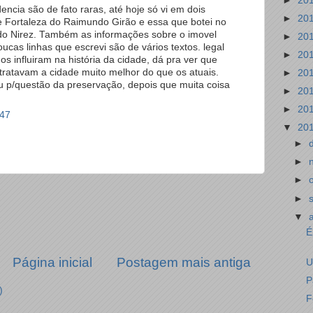
►
20
dencia são de fato raras, até hoje só vi em dois
►
20
de Fortaleza do Raimundo Girão e essa que botei no
 do Nirez. Também as informações sobre o imovel
►
20
cas linhas que escrevi são de vários textos. legal
►
20
 influiram na história da cidade, dá pra ver que
tratavam a cidade muito melhor do que os atuais.
►
20
 p/questão da preservação, depois que muita coisa
►
20
►
20
:47
▼
20
►
►
►
►
▼
É
Página inicial
Postagem mais antiga
U
P
)
F