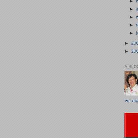
►
►
►
►
►
►
20
►
20
A BLO
Ver me