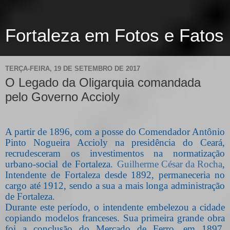
Fortaleza em Fotos e Fatos
TERÇA-FEIRA, 19 DE SETEMBRO DE 2017
O Legado da Oligarquia comandada
pelo Governo Accioly
A partir de 1896, com a posse do Comendador Antônio
Pinto Nogueira Accioly na presidência do Ceará,
recrudesceram os investimentos na normatização
urbano-social de Fortaleza.
Guilherme César da Rocha
,
Intendente de Fortaleza desde 1892, permaneceria no
cargo até 1912, sendo a sua a mais longa administração
de Fortaleza.
Durante este período, o intendente embelezou a cidade
copiando modelos franceses. Sua primeira grande obra
foi a conclusão do Mercado de Ferro, em 1897.