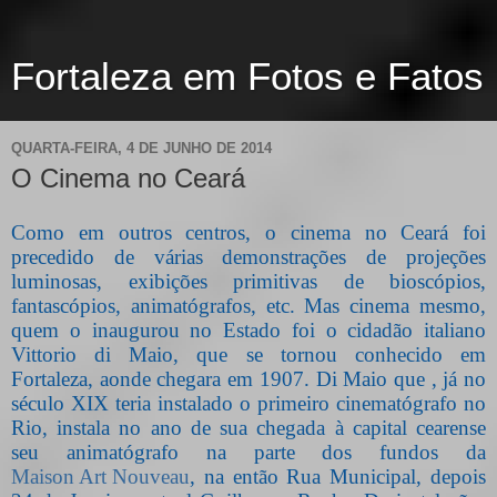
Fortaleza em Fotos e Fatos
QUARTA-FEIRA, 4 DE JUNHO DE 2014
O Cinema no Ceará
Como em outros centros, o cinema no Ceará foi
precedido de várias demonstrações de projeções
luminosas, exibições primitivas de bioscópios,
fantascópios, animatógrafos, etc. Mas cinema mesmo,
quem o inaugurou no Estado foi o cidadão italiano
Vittorio di Maio, que se tornou conhecido em
Fortaleza, aonde chegara em 1907. Di Maio que , já no
século XIX teria instalado o primeiro cinematógrafo no
Rio, instala no ano de sua chegada à capital cearense
seu animatógrafo na parte dos fundos da
Maison Art Nouveau
, na então Rua Municipal, depois