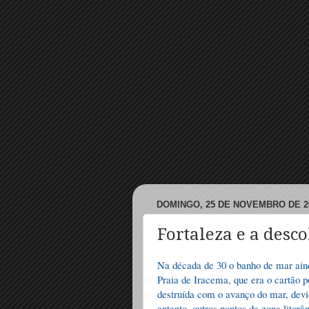
DOMINGO, 25 DE NOVEMBRO DE 2
Fortaleza e a desc
Na década de 30 o banho de mar aind
Praia de Iracema, que era o cartão po
destruída com o avanço do mar, devi
entanto, outros pontos da zona lito