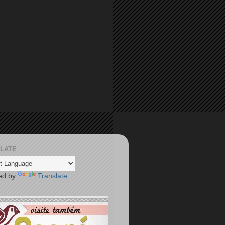
LATE
ed by
Translate