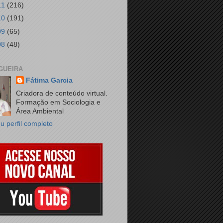
11
(216)
10
(191)
09
(65)
08
(48)
GUEIRA
Fátima Garcia
Criadora de conteúdo virtual.
Formação em Sociologia e
Área Ambiental
u perfil completo