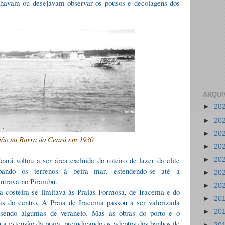
anhavam ou desejavam observar os pousos e decolagens dos
ARQUI
►
20
►
20
►
20
ião na Barra do Ceará em 1930
►
20
ará voltou a ser área excluída do roteiro de lazer da elite
►
20
upando os terrenos à beira mar, estendendo-se até a
►
20
entrava no Pirambu.
►
20
a costeira se limitava às Praias Formosa, de Iracema e do
►
20
s do centro. A Praia de Iracema passou a ser valorizada
 sendo algumas de veraneio. Mas as obras do porto e o
►
20
a extensão da praia, prejudicando os adeptos dos banhos de