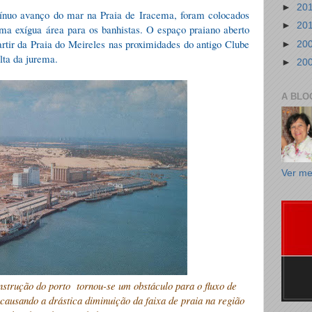
►
20
nuo avanço do mar na Praia de Iracema, foram colocados
►
20
ma exígua área para os banhistas. O espaço praiano aberto
rtir da Praia do Meireles nas proximidades do antigo Clube
►
20
olta da jurema.
►
20
A BLO
Ver me
nstrução do porto
tornou-se um obstáculo para o fluxo de
, causando a drástica diminuição da faixa de praia na região