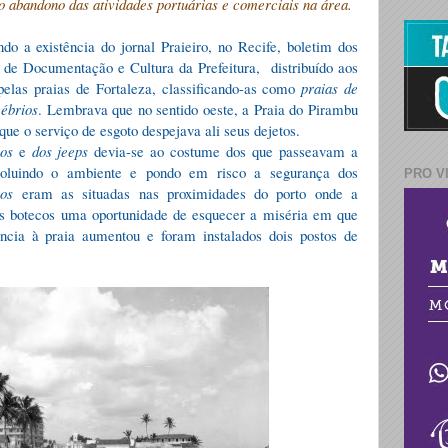
o abandono das atividades portuárias e comerciais na área.
o a existência do jornal Praieiro, no Recife, boletim dos
a de Documentação e Cultura da Prefeitura,
distribuído aos
pelas praias de Fortaleza, classificando-as como
praias de
 ébrios
. Lembrava que no sentido oeste, a Praia do Pirambu
que o serviço de esgoto despejava ali seus dejetos.
os
e
dos jeeps
devia-se ao costume dos que passeavam a
 poluindo o ambiente e pondo em risco a segurança dos
PRO V
ios
eram as situadas nas proximidades do porto onde a
os botecos uma oportunidade de esquecer a miséria em que
cia à praia aumentou e foram instalados dois postos de