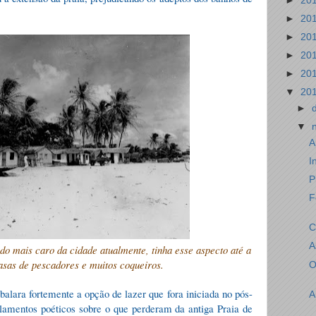
►
20
►
20
►
20
►
20
►
20
▼
20
►
▼
A
I
P
F
C
A
do mais caro da cidade atualmente, tinha esse aspecto até a
asas de pescadores e muitos coqueiros.
O
alara fortemente a opção de lazer que fora iniciada no pós-
A
 lamentos poéticos sobre o que perderam da antiga Praia de