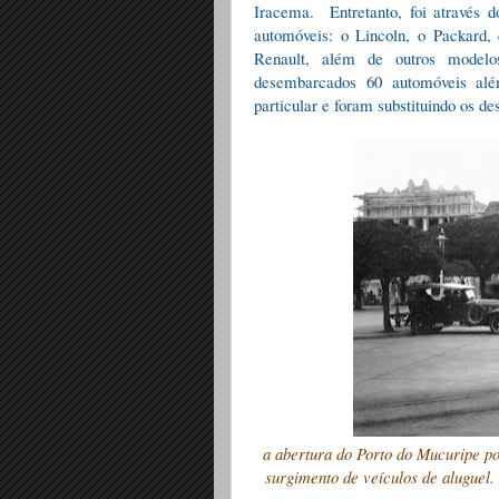
Iracema.
Entretanto, foi através
automóveis: o Lincoln, o Packard,
Renault, além de outros model
desembarcados 60 automóveis alé
particular e foram substituindo os de
a abertura do Porto do Mucuripe po
surgimento de veículos de aluguel.