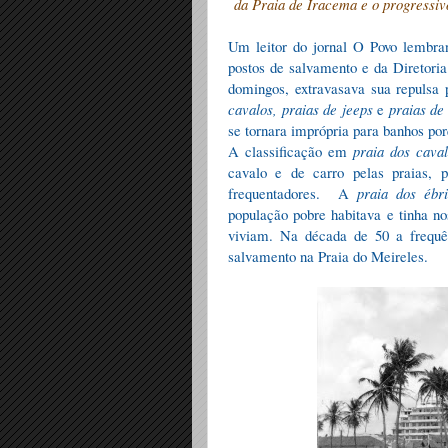
da Praia de Iracema e o progressiv
Um leitor do jornal O Povo lembrand
postos de salvamento e da Diretori
domingos, extravasava sua repulsa 
cavalos, praias de jeeps
e
praias de
se tornara imprópria para banhos por
A classificação em
praia dos caval
cavalo e de carro pelas praias,
frequentadores.
A
praia dos ébr
população pobre habitava e tinha n
viviam. Na década de 50 a frequên
salvamento na Praia do Meireles.