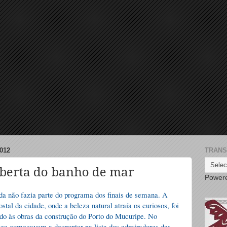
012
TRANS
oberta do banho de mar
Power
a não fazia parte do programa dos finais de semana. A
stal da cidade, onde a beleza natural atraía os curiosos, foi
do às obras da construção do Porto do Mucuripe. No
rânea começavam a despontar na lista dos admiradores das