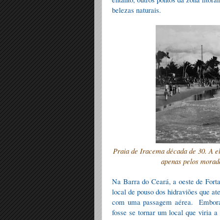
belezas naturais.
Praia de Iracema década de 30. A el
apenas pelos morado
Na Barra do Ceará, a oeste de Forta
local de pouso dos hidraviões que at
com uma passagem aérea.
Embora
fosse se tornar um local que viria 