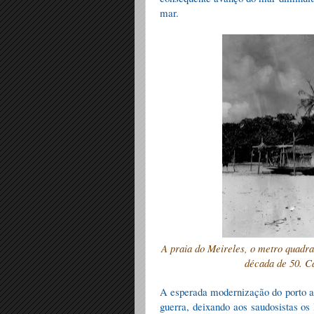
mar.
A praia do Meireles, o metro quadra
década de 50. C
A esperada modernização do porto ab
guerra, deixando aos saudosistas os