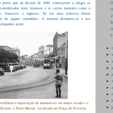
 do porto, que na década de 1940, começaram a chegar os
O
 considerados mais luxuosos e os carros menores como o
O
os, franceses e ingleses. Só em uma remessa foram
V
m de alguns caminhões. A maioria destinava-se a uso
B
selegantes jeeps.
O
F
►
►
►
►
►
►
►
►
►
ssibilitou a importação de automóveis em maior escala e o
 Na foto, o Posto Mazine, localizado na Praça do Ferreira.
►