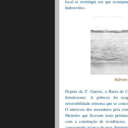
local se restringia aos que acomp
hidroaviões.
hidroav
Depois da 2ª. Guerra, a Barra do Ce
fortalezense. A pobreza foi oc
miserabilidade extrema que se conc
O interesse dos moradores pela zon
Meireles que ficavam mais próxima
com a construção de residências,
consequente avanço do mar diminuiu 