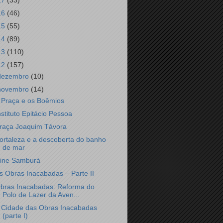
17
(33)
16
(46)
15
(55)
14
(89)
13
(110)
12
(157)
dezembro
(10)
novembro
(14)
 Praça e os Boêmios
nstituto Epitácio Pessoa
raça Joaquim Távora
ortaleza e a descoberta do banho
de mar
ine Samburá
s Obras Inacabadas – Parte II
bras Inacabadas: Reforma do
Polo de Lazer da Aven...
 Cidade das Obras Inacabadas
(parte I)