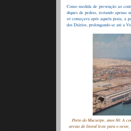
Como medida de prevenção ao contí
diques de pedras, restando apenas u
só começava após aquela praia, a pa
dos Diários, prolongando-se até a V
Porto do Mucuripe, anos 60. A co
areias do litoral leste para o oeste