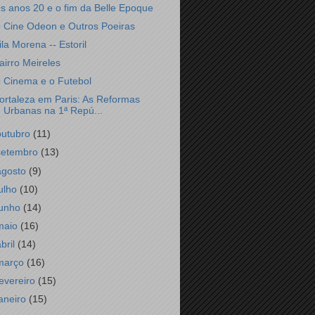
s anos 20 e o fim da Belle Epoque
 Cine Odeon e Outros Poeiras
ila Morena -- Estoril
airro Meireles
 Cinema e o Futebol
ortaleza em Paris: As Reformas
Urbanas na 1ª Repú...
outubro
(11)
setembro
(13)
agosto
(9)
julho
(10)
junho
(14)
maio
(16)
abril
(14)
março
(16)
fevereiro
(15)
janeiro
(15)