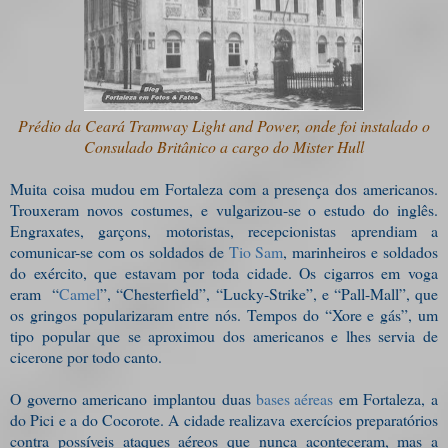
Prédio da Ceará Tramway Light and Power, onde foi instalado o
Consulado Britânico a cargo do Mister Hull
Muita coisa mudou em Fortaleza com a presença dos americanos.
Trouxeram novos costumes, e vulgarizou-se o estudo do inglês.
Engraxates, garçons, motoristas, recepcionistas aprendiam a
comunicar-se com os soldados de
Tio Sam
, marinheiros e soldados
do exército, que estavam por toda cidade. Os cigarros em voga
eram
“
Camel
”, “Chesterfield”, “Lucky-Strike”, e “Pall-Mall”, que
os gringos popularizaram entre nós. Tempos do “Xore e gás”, um
tipo popular que se aproximou dos americanos e lhes servia de
cicerone por todo canto.
O governo americano implantou duas
bases aéreas
em Fortaleza, a
do Pici e a do Cocorote. A cidade realizava exercícios preparatórios
contra possíveis ataques aéreos que nunca aconteceram, mas a