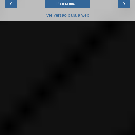
‹
›
Página inicial
Ver versão para a web