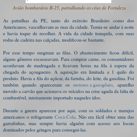
Avião bombardeio B-25, patrulhando os céus de Fortaleza
As patrulhas da PE, tanto do exército Brasileiro como dos
Americanos, vasculhavam as ruas da cidade. Temia-se andar à noite
e havia toque de recolher. A vida da cidade tranquila, com suas
rodas de cadeira nas calçadas, modificou-se bastante.
Por esse tempo surgiram as filas. O abastecimento ficou difícil,
alguns gêneros escasseavam. Para comprar carne, os consumidores
acordavam de madrugada e ficavam horas na fila à espera da
chegada do açougueiro. A aquisição era limitada a 1 quilo do
produto. Havia a fila do açúcar, da farinha, do leite, da gasolina. Foi
também quando apareceram os
motores a gasogênio
, aparelho
movido a carvão que acionava os veículos na crise aguda da falta de
combustível, inteiramente importado naqueles idos.
Durante a guerra apareceu por aqui, com os soldados e marujos
americanos o refrigerante
Coca-Cola
. Não era fácil obter uma das
garrafinhas, mas sempre havia alguém com acesso aos locais
dominados pelos gringos para consegui-las.