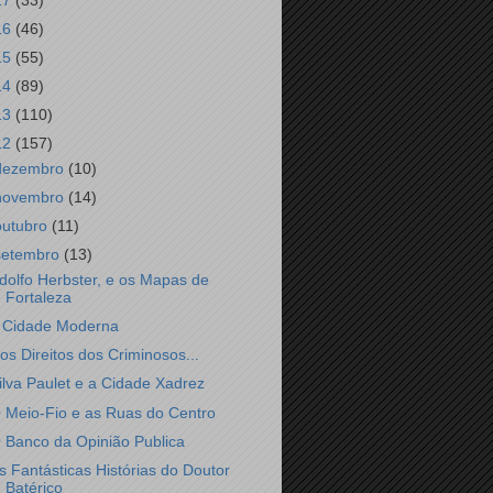
17
(33)
16
(46)
15
(55)
14
(89)
13
(110)
12
(157)
dezembro
(10)
novembro
(14)
outubro
(11)
setembro
(13)
dolfo Herbster, e os Mapas de
Fortaleza
 Cidade Moderna
os Direitos dos Criminosos...
ilva Paulet e a Cidade Xadrez
 Meio-Fio e as Ruas do Centro
 Banco da Opinião Publica
s Fantásticas Histórias do Doutor
Batérico