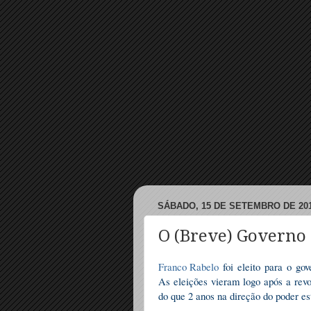
SÁBADO, 15 DE SETEMBRO DE 20
O (Breve) Governo
Franco Rabelo
foi eleito para o go
As eleições vieram logo após a revo
do que 2 anos na direção do poder es