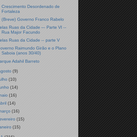
 Crescimento Desordenado de
Fortaleza
 (Breve) Governo Franco Rabelo
elas Ruas da Cidade –- Parte VI --
Rua Major Facundo
elas Ruas da Cidade -- parte V
overno Raimundo Girão e o Plano
Saboia (anos 30/40)
arque Adahil Barreto
agosto
(9)
julho
(10)
junho
(14)
maio
(16)
abril
(14)
março
(16)
fevereiro
(15)
janeiro
(15)