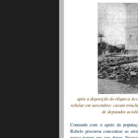
após a deposição do oligarca Acc
rebelar em novembro: cavam trinche
de deputados aciol
Contando com o apoio da populaçã
Rabelo procurou concentrar as ate
pouco tempo em que durou, Franco 