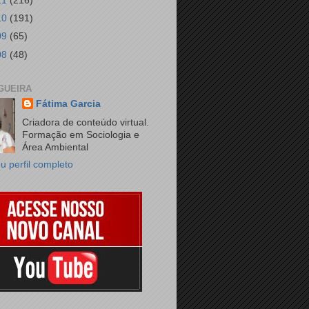
11
(216)
10
(191)
09
(65)
08
(48)
GUEIRA
Fátima Garcia
Criadora de conteúdo virtual.
Formação em Sociologia e
Área Ambiental
u perfil completo