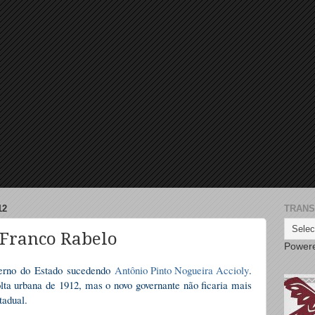
12
TRANS
 Franco Rabelo
Power
verno do Estado sucedendo
Antônio Pinto Nogueira Accioly
.
lta urbana de 1912, mas o novo governante não ficaria mais
tadual.