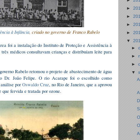
►
20
►
20
►
20
►
20
ência à Infância
, criado no governo de Franco Rabelo
►
20
▼
20
rea foi a instalação do Instituto de Proteção e Assistência à
►
e três médicos consultavam crianças e distribuíam leite para
►
►
governo Rabelo retomou o projeto de abastecimento de água
▼
ro Dr. João Felipe. O rio Acarape foi o escolhido como
A
 análise por
Oswaldo Cruz
, no Rio de Janeiro, que a aprovou
 que fervida e tratada por ozone.
A
D
S
O
O
A