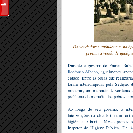
Os vendedores ambulantes, na épo
proibiu a venda de qualque
Durante o governo de Franco Rabel
Ildefonso Albano
, igualmente apo
cidade. Entre as obras que realizar
foram interrompidas pela Sedição 
moderno, um mercado de verduras c
problema de moradia dos pobres, cons
Ao longo do seu governo, o inte
intervenções na cidade tinham, entre
higiênica e bonita. Nesse propósit
Inspetor de Higiene Pública, Dr. 