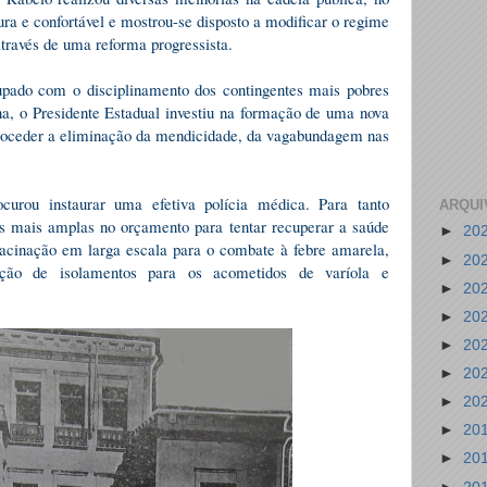
ura e confortável e mostrou-se disposto a modificar o regime
através de uma reforma progressista.
ado com o disciplinamento dos contingentes mais pobres
a, o Presidente Estadual investiu na formação de uma nova
 proceder a eliminação da mendicidade, da vagabundagem nas
curou instaurar uma efetiva polícia médica. Para tanto
ARQUI
s mais amplas no orçamento para tentar recuperar a saúde
►
20
vacinação em larga escala para o combate à febre amarela,
►
20
trução de isolamentos para os acometidos de varíola e
►
20
►
20
►
20
►
20
►
20
►
20
►
20