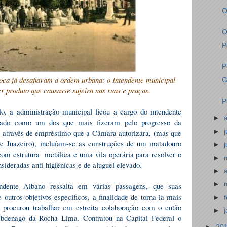
O
O
P
P
ca já desafiavam a ordem urbana: o Intendente municipal
G
r produto que causasse sujeira nas ruas e praças.
P
o, a administração municipal ficou a cargo do intendente
►
ntado como um dos que mais fizeram pelo progresso da
►
ia através de empréstimo que a Câmara autorizara, (mas que
de Juazeiro), incluíam-se as construções de um matadouro
►
om estrutura
metálica e uma vila operária para resolver o
►
ideradas anti-higiênicas e de aluguel elevado.
►
►
ndente Albano ressalta em várias passagens, que suas
 outros objetivos específicos, a finalidade de torna-la mais
►
o procurou trabalhar em estreita colaboração com o então
►
Abdenago da Rocha Lima. Contratou na Capital Federal o