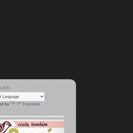
LATE
ed by
Translate