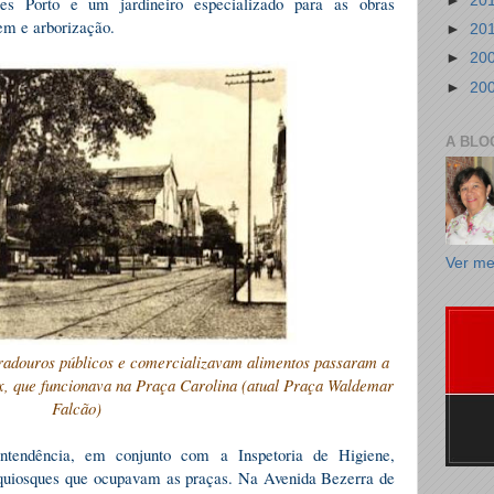
►
20
es Porto e um jardineiro especializado para as obras
gem e arborização.
►
20
►
20
►
20
A BLO
Ver me
radouros públicos e comercializavam alimentos passaram a
nix, que funcionava na Praça Carolina (atual Praça Waldemar
Falcão)
tendência, em conjunto com a Inspetoria de Higiene,
 quiosques que ocupavam as praças. Na Avenida Bezerra de