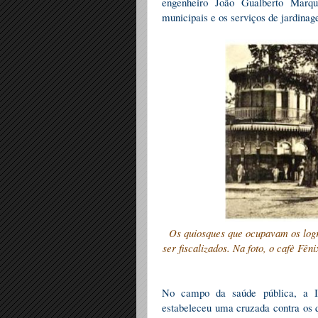
engenheiro João Gualberto Marqu
municipais e os serviços de jardina
Os quiosques que ocupavam os log
ser fiscalizados. Na foto, o cafè Fê
No campo da saúde pública, a In
estabeleceu uma cruzada contra os