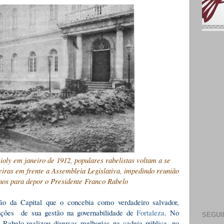
ioly em janeiro de 1912, populares rabelistas voltam a se
iras em frente a Assembleia Legislativa, impedindo reunião
inos para depor o Presidente Franco Rabelo
o da Capital que o concebia como verdadeiro salvador,
nções
de sua gestão na governabilidade de
Fortaleza
. No
SEGUI
Rabelo realizou diversas melhorias na cadeia pública, no