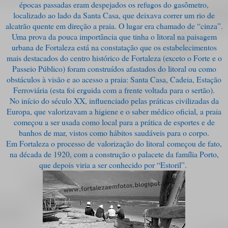
épocas passadas eram despejados os refugos do gasômetro,
localizado ao lado da Santa Casa, que deixava correr um rio de
alcatrão quente em direção a praia. O lugar era chamado de “cinza”.
Uma prova da pouca importância que tinha o litoral na paisagem
urbana de Fortaleza está na constatação que os estabelecimentos
mais destacados do centro histórico de Fortaleza (exceto o Forte e o
Passeio Público) foram construídos afastados do litoral ou como
obstáculos à visão e ao acesso a praia: Santa Casa, Cadeia, Estação
Ferroviária (esta foi erguida com a frente voltada para o sertão).
No início do século XX, influenciado pelas práticas civilizadas da
Europa, que valorizavam a higiene e o saber médico oficial, a praia
começou a ser usada como local para a prática de esportes e de
banhos de mar, vistos como hábitos saudáveis para o corpo.
Em Fortaleza o processo de valorização do litoral começou de fato,
na década de 1920, com a construção o palacete da família Porto,
que depois viria a ser conhecido por “Estoril”.