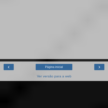
‹
›
Página inicial
Ver versão para a web