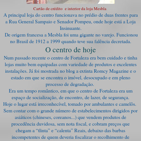
Cartão de crédito e interior da loja Mesbla
A principal loja do centro funcionava no prédio de duas frentes para
a Rua General Sampaio e Senador Pompeu, onde hoje está a Loja
Insinuante.
De origem francesa a Mesbla foi uma gigante no varejo. Funcionou
no Brasil de 1912 a 1999 quando teve sua falência decretada.
O centro de hoje
Num passado recente o centro de Fortaleza era bem cuidado e tinha
lojas muito bem equipadas com variedade de produtos e excelentes
instalações. Já foi mostrada no blog a extinta Romcy Magazine e o
estado em que se encontra o imóvel, desocupado e em pleno
processo de degradação.
Era um tempo romântico, em que o centro de Fortaleza era um
espaço de socialização, de encontro, de lazer, de segurança.
Hoje o lugar está irreconhecível, tomado por ambulantes e camelôs.
Sem contar com o grande número de estabelecimentos dirigidos por
asiáticos (chineses, coreanos...) que vendem produtos de
procedência duvidosa, sem nota fiscal, e cobram preços que
chegam a “tlinta” e “calenta” Reais, debaixo das barbas
incompetentes de quem deveria fiscalizar o recolhimento de