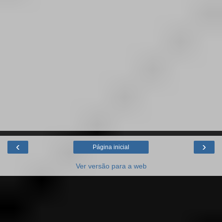
‹
›
Página inicial
Ver versão para a web