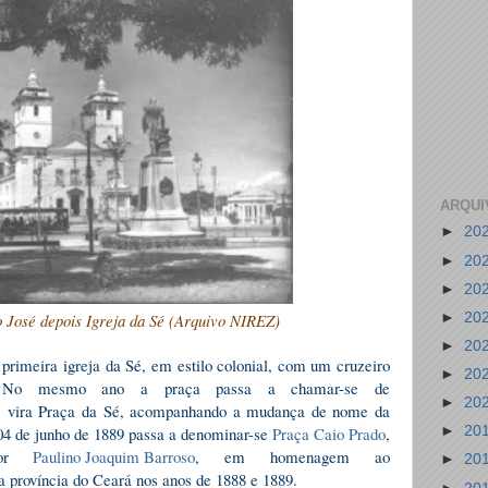
ARQUI
►
20
►
20
►
20
►
20
o José depois Igreja da Sé (Arquivo NIREZ)
►
20
primeira igreja da Sé, em estilo colonial, com um cruzeiro
►
20
o. No mesmo ano a praça passa a chamar-se de
►
20
, vira Praça da Sé, acompanhando a mudança de nome da
 04 de junho de 1889 passa a denominar-se
Praça Caio Prado
,
►
20
ador
Paulino Joaquim Barroso
, em homenagem ao
►
20
da província do Ceará nos anos de 1888 e 1889.