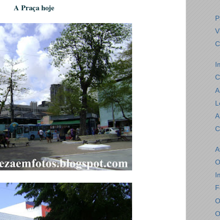
A Praça hoje
P
V
C
I
C
A
L
A
C
A
O
I
F
O
O