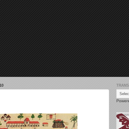
10
TRANS
Power