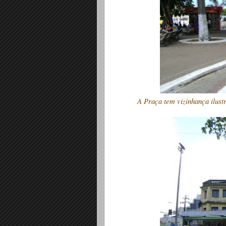
A Praça tem vizinhança ilustr