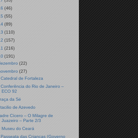
17
(33)
16
(46)
15
(55)
14
(89)
13
(110)
12
(157)
11
(216)
10
(191)
dezembro
(22)
novembro
(27)
 Catedral de Fortaleza
 Conferência do Rio de Janeiro –
ECO 92
raça da Sé
tacilio de Azevedo
adre Cícero – O Milagre de
Juazeiro – Parte 2/3
 Museu do Ceará
 Passeata das Crianças (Governo