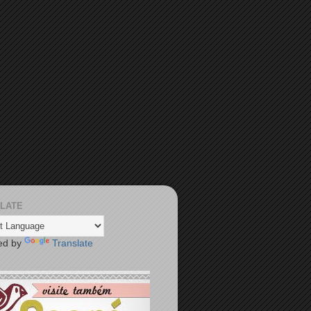
LATE
ed by
Translate