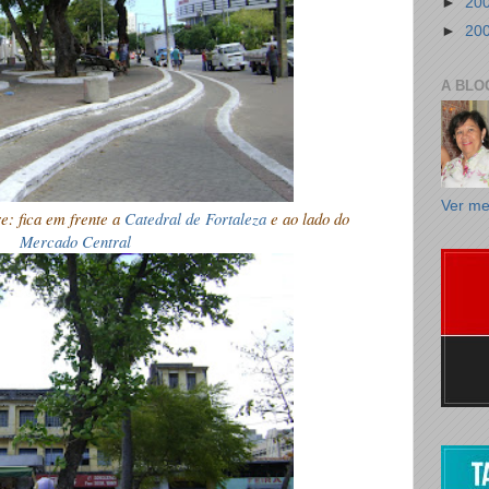
►
20
►
20
A BLO
Ver me
e: fica em frente a
Catedral de Fortaleza
e ao lado do
Mercado Central