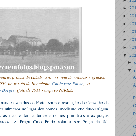
►
20
►
20
►
20
►
20
►
20
►
20
►
20
▼
20
►
▼
utras praças da cidade, era cercada de colunas e grades.
A
903, na gestão do Intendente
Guilherme Rocha
, o
A
o Borges
. (foto de 1911 - arquivo NIREZ)
P
ruas e avenidas de Fortaleza por resolução do Conselho de
O
ter números no lugar dos nomes, modismo que durou alguns
P
, as ruas voltam a ter seus nomes primitivos e as praças
rados. A Praça Caio Prado volta a ser Praça da Sé,
O
A