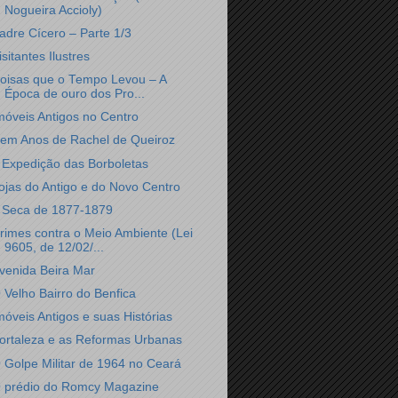
Nogueira Accioly)
adre Cícero – Parte 1/3
isitantes Ilustres
oisas que o Tempo Levou – A
Época de ouro dos Pro...
móveis Antigos no Centro
em Anos de Rachel de Queiroz
 Expedição das Borboletas
ojas do Antigo e do Novo Centro
 Seca de 1877-1879
rimes contra o Meio Ambiente (Lei
9605, de 12/02/...
venida Beira Mar
 Velho Bairro do Benfica
móveis Antigos e suas Histórias
ortaleza e as Reformas Urbanas
 Golpe Militar de 1964 no Ceará
 prédio do Romcy Magazine