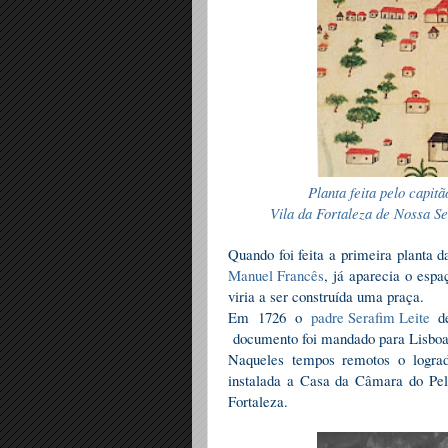
Planta feita pelo capi
Vila da Fortaleza de Nossa 
Quando foi feita a primeira planta d
Manuel Francês
, já aparecia o espa
viria a ser construída uma praça.
Em 1726 o
padre Serafim Leite
de
documento foi mandado para Lisbo
Naqueles tempos remotos o logr
instalada a Casa da Câmara do Pelo
Fortaleza.