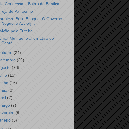
ila Condessa – Bairro do Benfica
greja do Patrocínio
ortaleza Belle Epoque: O Governo
Nogueira Accioly...
aixão pelo Futebol
ornal Mutirão, o alternativo do
Ceará
outubro
(24)
setembro
(26)
agosto
(28)
julho
(15)
junho
(16)
maio
(8)
abril
(7)
março
(7)
fevereiro
(6)
janeiro
(5)