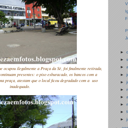
V
I
F
P
J
►
►
►
e ocupou ilegalmente a Praça da Sé, foi finalmente retirada,
continuam presentes:
o piso esburacado, os bancos com a
►
 na praça, atestam que o local ficou degradado com a uso
►
inadequado.
►
►
►
►
►