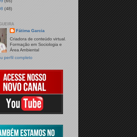
09
(65)
08
(48)
GUEIRA
Fátima Garcia
Criadora de conteúdo virtual.
Formação em Sociologia e
Área Ambiental
u perfil completo